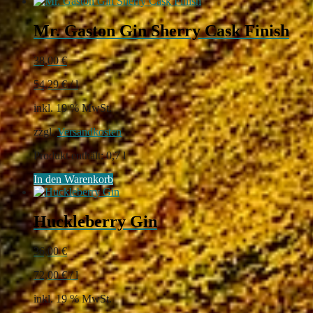
Mr. Gaston Gin Sherry Cask Finish
38,00
€
54,29
€
/
l
inkl. 19 % MwSt.
zzgl.
Versandkosten
Produkt enthält: 0,7
l
In den Warenkorb
Huckleberry Gin
36,00
€
72,00
€
/
l
inkl. 19 % MwSt.