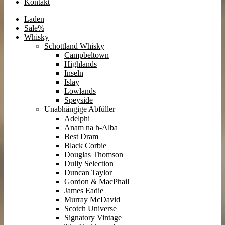
Kontakt
Laden
Sale%
Whisky
Schottland Whisky
Campbeltown
Highlands
Inseln
Islay
Lowlands
Speyside
Unabhängige Abfüller
Adelphi
Anam na h-Alba
Best Dram
Black Corbie
Douglas Thomson
Dully Selection
Duncan Taylor
Gordon & MacPhail
James Eadie
Murray McDavid
Scotch Universe
Signatory Vintage