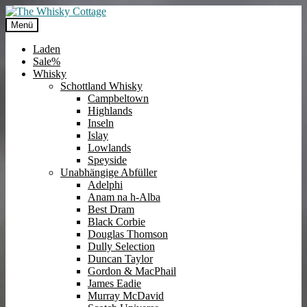
Zur
Zum
Navigation
Inhalt
Menü
springen
springen
Laden
Sale%
Whisky
Schottland Whisky
Campbeltown
Highlands
Inseln
Islay
Lowlands
Speyside
Unabhängige Abfüller
Adelphi
Anam na h-Alba
Best Dram
Black Corbie
Douglas Thomson
Dully Selection
Duncan Taylor
Gordon & MacPhail
James Eadie
Murray McDavid