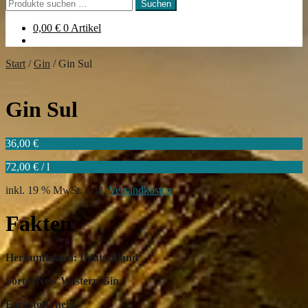
Suchen
Suchen
nach:
0,00
€
0 Artikel
Start
/
Gin
/
Gin Sul
Gin Sul
36,00
€
72,00
€
/
l
inkl. 19 % MwSt.
zzgl.
Versandkosten
Fakten
Herkunftsland: Deutschland
Sorte: New Western Gin
Farbstoff: nein