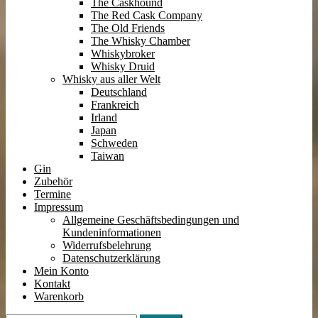
The Caskhound
The Red Cask Company
The Old Friends
The Whisky Chamber
Whiskybroker
Whisky Druid
Whisky aus aller Welt
Deutschland
Frankreich
Irland
Japan
Schweden
Taiwan
Gin
Zubehör
Termine
Impressum
Allgemeine Geschäftsbedingungen und
Kundeninformationen
Widerrufsbelehrung
Datenschutzerklärung
Mein Konto
Kontakt
Warenkorb