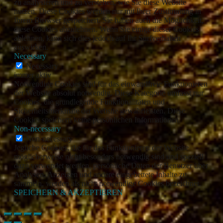
zu analysieren und zu verstehen, wie Sie diese Website
nutzen. Diese Cookies werden nur mit Ihrer Zustimmung in
Ihrem Browser gespeichert. Sie haben auch die Möglichkeit,
diese Cookies abzulehnen. Wenn Sie einige dieser Cookies
ablehnen, kann sich dies jedoch auf Ihr Surfverhalten
auswirken.
Necessary
Necessary
immer aktiv
Notwendige Cookies sind für das einwandfreie Funktionieren
der Website absolut notwendig. Diese Kategorie umfasst nur
Cookies, die grundlegende Funktionalitäten und
Sicherheitsmerkmale der Website gewährleisten. Diese
Cookies speichern keine persönlichen Informationen.
Non-necessary
Non-necessary
Jegliche Cookies, die für das Funktionieren der Website
möglicherweise nicht besonders notwendig sind und speziell
dazu verwendet werden, persönliche Daten der Benutzer über
Analysen, Anzeigen und andere eingebettete Inhalte zu
sammeln, werden als nicht notwendige Cookies bezeichnet.
SPEICHERN & AKZEPTIEREN