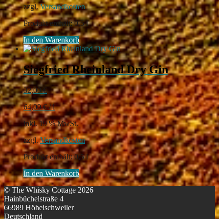
zzgl.
Versandkosten
Produkt enthält: 0,5
l
In den Warenkorb
Siegfried Rheinland Dry Gin
32,00
€
64,00
€
/
l
inkl. 19 % MwSt.
zzgl.
Versandkosten
Produkt enthält: 0,5
l
In den Warenkorb
© The Whisky Cottage 2026
Hainbüchelstraße 4
66989 Höheischweiler
Deutschland