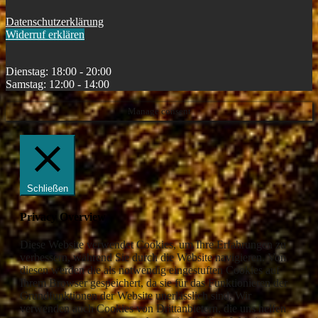
Datenschutzerklärung
Widerruf erklären
Dienstag: 18:00 - 20:00
Samstag: 12:00 - 14:00
Manage consent
Schließen
Privacy Overview
Diese Website verwendet Cookies, um Ihre Erfahrungen zu
verbessern, während Sie durch die Website navigieren. Von
diesen werden die als notwendig eingestuften Cookies auf
Ihrem Browser gespeichert, da sie für das Funktionieren der
Grundfunktionen der Website unerlässlich sind. Wir
verwenden auch Cookies von Drittanbietern, die uns helfen