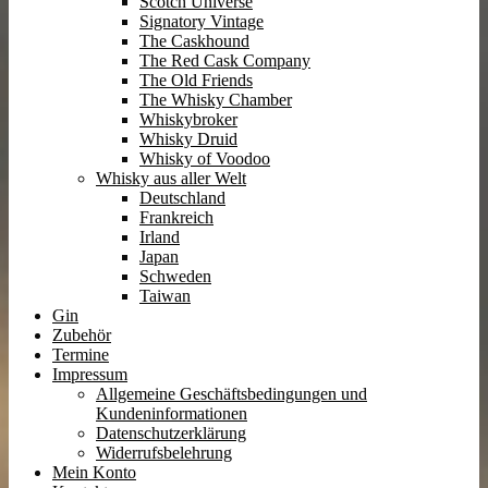
Scotch Universe
Signatory Vintage
The Caskhound
The Red Cask Company
The Old Friends
The Whisky Chamber
Whiskybroker
Whisky Druid
Whisky of Voodoo
Whisky aus aller Welt
Deutschland
Frankreich
Irland
Japan
Schweden
Taiwan
Gin
Zubehör
Termine
Impressum
Allgemeine Geschäftsbedingungen und
Kundeninformationen
Datenschutzerklärung
Widerrufsbelehrung
Mein Konto