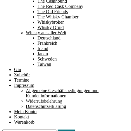
The Caskhound
The Red Cask Company
The Old Friends
The Whisky Chamber
Whiskybroker
Whisky Druid
Whisky aus aller Welt
Deutschland
Frankreich
Irland
Japan
Schweden
Taiwan
Gin
Zubehör
Termine
Impressum
Allgemeine Geschäftsbedingungen und
Kundeninformationen
Widerrufsbelehrung
Datenschutzerklärung
Mein Konto
Kontakt
Warenkorb