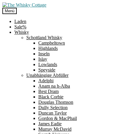
Zur
Zum
Navigation
Inhalt
Menü
springen
springen
Laden
Sale%
Whisky
Schottland Whisky
Campbeltown
Highlands
Inseln
Islay
Lowlands
Speyside
Unabhängige Abfüller
Adelphi
Anam na h-Alba
Best Dram
Black Corbie
Douglas Thomson
Dully Selection
Duncan Taylor
Gordon & MacPhail
James Eadie
Murray McDavid