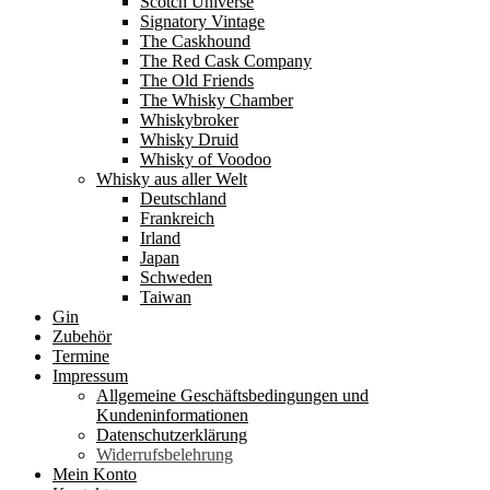
Scotch Universe
Signatory Vintage
The Caskhound
The Red Cask Company
The Old Friends
The Whisky Chamber
Whiskybroker
Whisky Druid
Whisky of Voodoo
Whisky aus aller Welt
Deutschland
Frankreich
Irland
Japan
Schweden
Taiwan
Gin
Zubehör
Termine
Impressum
Allgemeine Geschäftsbedingungen und
Kundeninformationen
Datenschutzerklärung
Widerrufsbelehrung
Mein Konto