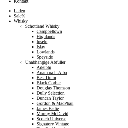
Kontakt
Laden
Sale%
Whisky
Schottland Whisky
Campbeltown
Highlands
Inseln
Islay
Lowlands
Speyside
Unabhängige Abfüller
Adelphi
Anam na h-Alba
Best Dram
Black Corbie
Douglas Thomson
Dully Selection
Duncan Taylor
Gordon & MacPhail
James Eadie
Murray McDavid
Scotch Universe
Signatory Vintage