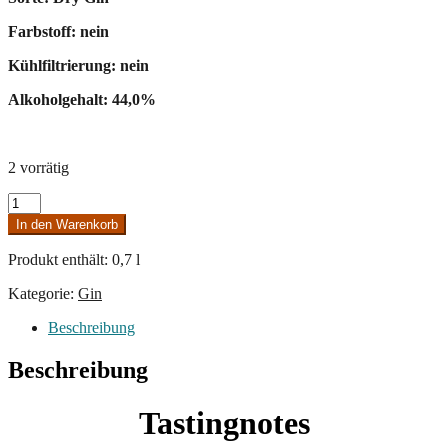
Farbstoff: nein
Kühlfiltrierung: nein
Alkoholgehalt: 44,0%
2 vorrätig
Mr.
Gaston
In den Warenkorb
Gin
Mizunara
Produkt enthält: 0,7
l
Cask
Finish
Kategorie:
Gin
Menge
Beschreibung
Beschreibung
Tastingnotes