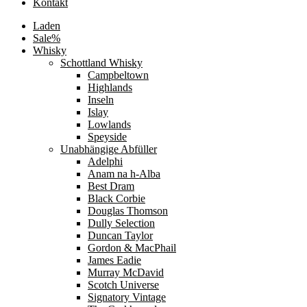
Kontakt
Laden
Sale%
Whisky
Schottland Whisky
Campbeltown
Highlands
Inseln
Islay
Lowlands
Speyside
Unabhängige Abfüller
Adelphi
Anam na h-Alba
Best Dram
Black Corbie
Douglas Thomson
Dully Selection
Duncan Taylor
Gordon & MacPhail
James Eadie
Murray McDavid
Scotch Universe
Signatory Vintage