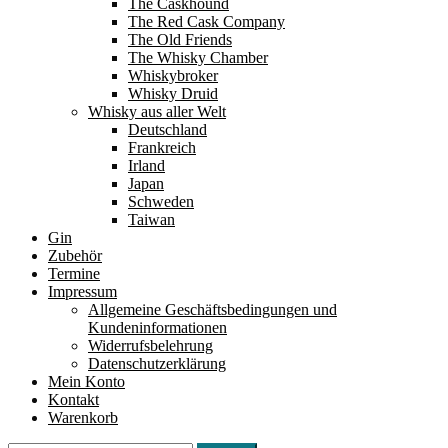
The Caskhound
The Red Cask Company
The Old Friends
The Whisky Chamber
Whiskybroker
Whisky Druid
Whisky aus aller Welt
Deutschland
Frankreich
Irland
Japan
Schweden
Taiwan
Gin
Zubehör
Termine
Impressum
Allgemeine Geschäftsbedingungen und
Kundeninformationen
Widerrufsbelehrung
Datenschutzerklärung
Mein Konto
Kontakt
Warenkorb