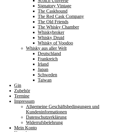
Scotch Universe
Signatory Vintage
The Caskhound
The Red Cask Company
The Old Friends
The Whisky Chamber
Whiskybroker
Whisky Druid
Whisky of Voodoo
Whisky aus aller Welt
Deutschland
Frankreich
Irland
Japan
Schweden
Taiwan
Gin
Zubehör
Termine
Impressum
Allgemeine Geschäftsbedingungen und
Kundeninformationen
Datenschutzerklärung
Widerrufsbelehrung
Mein Konto