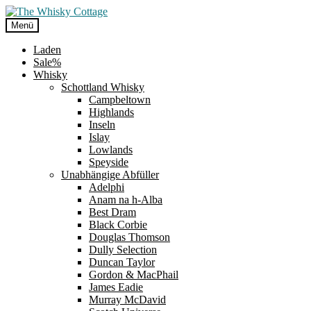
Zur
Zum
Navigation
Inhalt
Menü
springen
springen
Laden
Sale%
Whisky
Schottland Whisky
Campbeltown
Highlands
Inseln
Islay
Lowlands
Speyside
Unabhängige Abfüller
Adelphi
Anam na h-Alba
Best Dram
Black Corbie
Douglas Thomson
Dully Selection
Duncan Taylor
Gordon & MacPhail
James Eadie
Murray McDavid