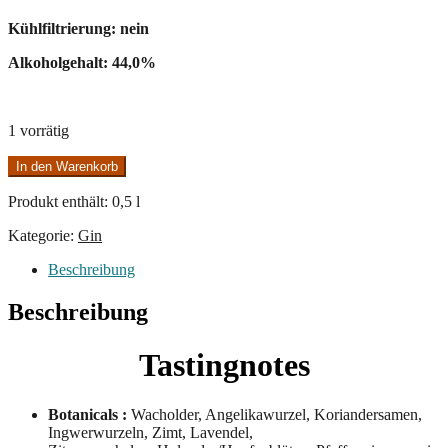
Kühlfiltrierung: nein
Alkoholgehalt: 44,0%
1 vorrätig
Huckleberry
In den Warenkorb
Gin
Menge
Produkt enthält: 0,5
l
Kategorie:
Gin
Beschreibung
Beschreibung
Tastingnotes
Botanicals :
Wacholder, Angelikawurzel, Koriandersamen,
Ingwerwurzeln, Zimt, Lavendel,