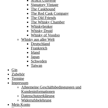
Scotch Universe
Signatory Vintage
The Caskhound
The Red Cask Company
The Old Friends
The Whisky Chamber
Whiskybroker
Whisky Druid
Whisky of Voodoo
Whisky aus aller Welt
Deutschland
Frankreich
Irland
Japan
Schweden
Taiwan
Gin
Zubehör
Termine
Impressum
Allgemeine Geschäftsbedingungen und
Kundeninformationen
Datenschutzerklärung
Widerrufsbelehrung
Mein Konto