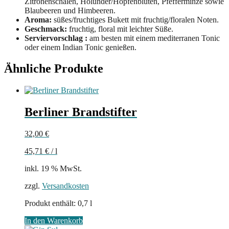
Zitronenschalen, Holunder/Hopfenblüten, Pfefferminze sowie
Blaubeeren und Himbeeren.
Aroma:
süßes/fruchtiges Bukett mit fruchtig/floralen Noten.
Geschmack:
fruchtig, floral mit leichter Süße.
Serviervorschlag :
am besten mit einem mediterranen Tonic
oder einem Indian Tonic genießen.
Ähnliche Produkte
Berliner Brandstifter
32,00
€
45,71
€
/
l
inkl. 19 % MwSt.
zzgl.
Versandkosten
Produkt enthält: 0,7
l
In den Warenkorb