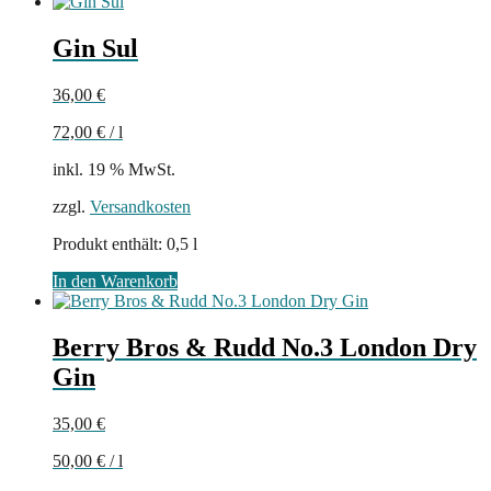
Gin Sul
36,00
€
72,00
€
/
l
inkl. 19 % MwSt.
zzgl.
Versandkosten
Produkt enthält: 0,5
l
In den Warenkorb
Berry Bros & Rudd No.3 London Dry
Gin
35,00
€
50,00
€
/
l