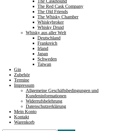
The Caskhound
The Red Cask Company
The Old Friends
The Whisky Chamber
Whiskybroker
Whisky Druid
Whisky aus aller Welt
Deutschland
Frankreich
Irland
Japan
Schweden
Taiwan
Gin
Zubehör
Termine
Impressum
Allgemeine Geschäftsbedingungen und
Kundeninformationen
Widerrufsbelehrung
Datenschutzerklärung
Mein Konto
Kontakt
Warenkorb