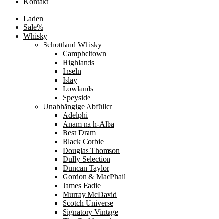
Kontakt
Laden
Sale%
Whisky
Schottland Whisky
Campbeltown
Highlands
Inseln
Islay
Lowlands
Speyside
Unabhängige Abfüller
Adelphi
Anam na h-Alba
Best Dram
Black Corbie
Douglas Thomson
Dully Selection
Duncan Taylor
Gordon & MacPhail
James Eadie
Murray McDavid
Scotch Universe
Signatory Vintage