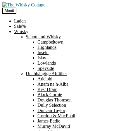
Zur
Zum
Navigation
Inhalt
Menü
springen
springen
Laden
Sale%
Whisky
Schottland Whisky
Campbeltown
Highlands
Inseln
Islay
Lowlands
Speyside
Unabhängige Abfüller
Adelphi
Anam na h-Alba
Best Dram
Black Corbie
Douglas Thomson
Dully Selection
Duncan Taylor
Gordon & MacPhail
James Eadie
Murray McDavid