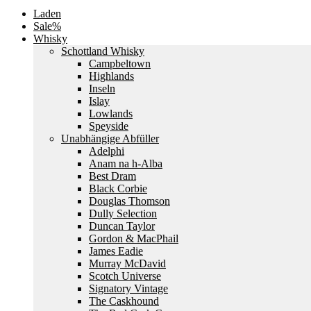
Laden
Sale%
Whisky
Schottland Whisky
Campbeltown
Highlands
Inseln
Islay
Lowlands
Speyside
Unabhängige Abfüller
Adelphi
Anam na h-Alba
Best Dram
Black Corbie
Douglas Thomson
Dully Selection
Duncan Taylor
Gordon & MacPhail
James Eadie
Murray McDavid
Scotch Universe
Signatory Vintage
The Caskhound