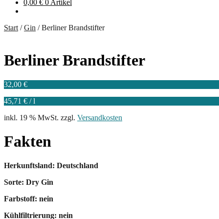
0,00
€
0 Artikel
Start
/
Gin
/
Berliner Brandstifter
Berliner Brandstifter
32,00
€
45,71
€
/
l
inkl. 19 % MwSt.
zzgl.
Versandkosten
Fakten
Herkunftsland: Deutschland
Sorte: Dry Gin
Farbstoff: nein
Kühlfiltrierung: nein