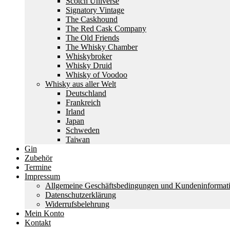
Scotch Universe
Signatory Vintage
The Caskhound
The Red Cask Company
The Old Friends
The Whisky Chamber
Whiskybroker
Whisky Druid
Whisky of Voodoo
Whisky aus aller Welt
Deutschland
Frankreich
Irland
Japan
Schweden
Taiwan
Gin
Zubehör
Termine
Impressum
Allgemeine Geschäftsbedingungen und Kundeninformat
Datenschutzerklärung
Widerrufsbelehrung
Mein Konto
Kontakt