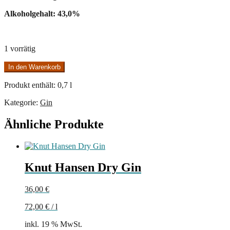
Alkoholgehalt: 43,0%
1 vorrätig
Berliner
In den Warenkorb
Brandstifter
Menge
Produkt enthält: 0,7
l
Kategorie:
Gin
Ähnliche Produkte
Knut Hansen Dry Gin
36,00
€
72,00
€
/
l
inkl. 19 % MwSt.