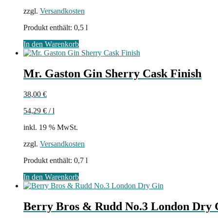
zzgl.
Versandkosten
Produkt enthält: 0,5
l
In den Warenkorb
Mr. Gaston Gin Sherry Cask Finish
38,00
€
54,29
€
/
l
inkl. 19 % MwSt.
zzgl.
Versandkosten
Produkt enthält: 0,7
l
In den Warenkorb
Berry Bros & Rudd No.3 London Dry 