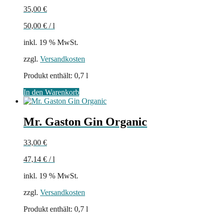
35,00
€
50,00
€
/
l
inkl. 19 % MwSt.
zzgl.
Versandkosten
Produkt enthält: 0,7
l
In den Warenkorb
Mr. Gaston Gin Organic
33,00
€
47,14
€
/
l
inkl. 19 % MwSt.
zzgl.
Versandkosten
Produkt enthält: 0,7
l