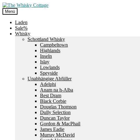
Zur
Zum
Navigation
Inhalt
Menü
springen
springen
Laden
Sale%
Whisky
Schottland Whisky
Campbeltown
Highlands
Inseln
Islay
Lowlands
Speyside
Unabhängige Abfüller
Adelphi
Anam na h-Alba
Best Dram
Black Corbie
Douglas Thomson
Dully Selection
Duncan Taylor
Gordon & MacPhail
James Eadie
Murray McDavid