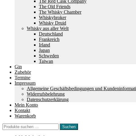
The Red Cask Company
The Old Friends
The Whisky Chamber
Whiskybroker
Whisky Druid
Whisky aus aller Welt
Deutschland
Frankreich
Irland
Japan
Schweden
Taiwan
Gin
Zubehör
Termine
Impressum
Allgemeine Geschäftsbedingungen und Kundeninformat
Widerrufsbelehrung
Datenschutzerklärung
Mein Konto
Kontakt
Warenkorb
Suchen
Suchen
nach: