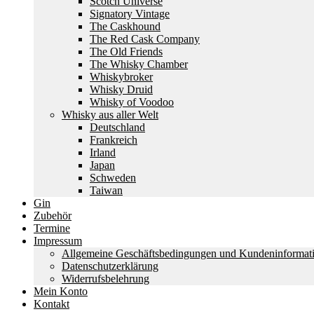
Scotch Universe
Signatory Vintage
The Caskhound
The Red Cask Company
The Old Friends
The Whisky Chamber
Whiskybroker
Whisky Druid
Whisky of Voodoo
Whisky aus aller Welt
Deutschland
Frankreich
Irland
Japan
Schweden
Taiwan
Gin
Zubehör
Termine
Impressum
Allgemeine Geschäftsbedingungen und Kundeninformat
Datenschutzerklärung
Widerrufsbelehrung
Mein Konto
Kontakt