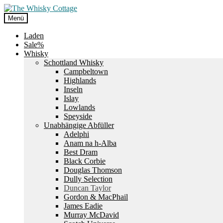
Zur
Zum
Navigation
Inhalt
Menü
springen
springen
Laden
Sale%
Whisky
Schottland Whisky
Campbeltown
Highlands
Inseln
Islay
Lowlands
Speyside
Unabhängige Abfüller
Adelphi
Anam na h-Alba
Best Dram
Black Corbie
Douglas Thomson
Dully Selection
Duncan Taylor
Gordon & MacPhail
James Eadie
Murray McDavid