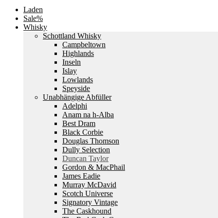
Laden
Sale%
Whisky
Schottland Whisky
Campbeltown
Highlands
Inseln
Islay
Lowlands
Speyside
Unabhängige Abfüller
Adelphi
Anam na h-Alba
Best Dram
Black Corbie
Douglas Thomson
Dully Selection
Duncan Taylor
Gordon & MacPhail
James Eadie
Murray McDavid
Scotch Universe
Signatory Vintage
The Caskhound