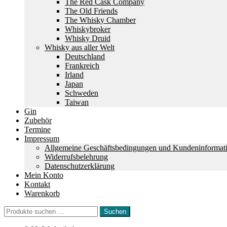
The Red Cask Company
The Old Friends
The Whisky Chamber
Whiskybroker
Whisky Druid
Whisky aus aller Welt
Deutschland
Frankreich
Irland
Japan
Schweden
Taiwan
Gin
Zubehör
Termine
Impressum
Allgemeine Geschäftsbedingungen und Kundeninformat
Widerrufsbelehrung
Datenschutzerklärung
Mein Konto
Kontakt
Warenkorb
Suchen
Suchen
nach: