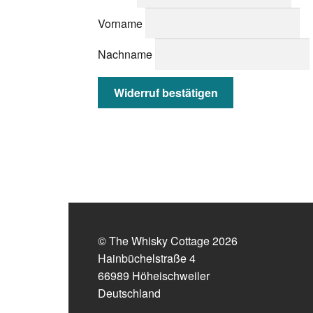
E
Vorname
-
M
Nachname
a
i
Widerruf bestätigen
l
(
w
i
e
d
e
r
© The Whisky Cottage 2026
h
Hainbüchelstraße 4
o
66989 Höheischweiler
l
Deutschland
e