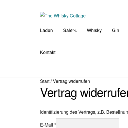
Zur
Zum
Navigation
Inhalt
springen
springen
Laden
Sale%
Whisky
Gin
Kontakt
Start
/
Vertrag widerrufen
Vertrag widerrufe
Identifizierung des Vertrags, z.B. Bestelln
E-Mail
*