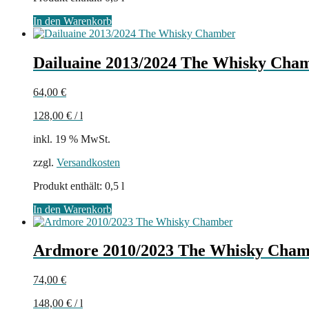
In den Warenkorb
Dailuaine 2013/2024 The Whisky Cha
64,00
€
128,00
€
/
l
inkl. 19 % MwSt.
zzgl.
Versandkosten
Produkt enthält: 0,5
l
In den Warenkorb
Ardmore 2010/2023 The Whisky Cha
74,00
€
148,00
€
/
l