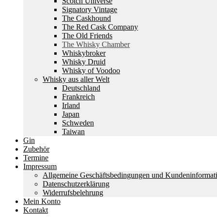
Scotch Universe
Signatory Vintage
The Caskhound
The Red Cask Company
The Old Friends
The Whisky Chamber
Whiskybroker
Whisky Druid
Whisky of Voodoo
Whisky aus aller Welt
Deutschland
Frankreich
Irland
Japan
Schweden
Taiwan
Gin
Zubehör
Termine
Impressum
Allgemeine Geschäftsbedingungen und Kundeninformat
Datenschutzerklärung
Widerrufsbelehrung
Mein Konto
Kontakt