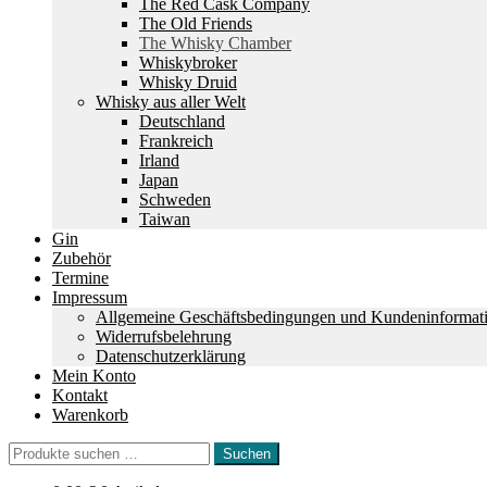
The Red Cask Company
The Old Friends
The Whisky Chamber
Whiskybroker
Whisky Druid
Whisky aus aller Welt
Deutschland
Frankreich
Irland
Japan
Schweden
Taiwan
Gin
Zubehör
Termine
Impressum
Allgemeine Geschäftsbedingungen und Kundeninformat
Widerrufsbelehrung
Datenschutzerklärung
Mein Konto
Kontakt
Warenkorb
Suchen
Suchen
nach: