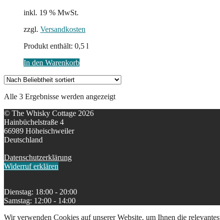
inkl. 19 % MwSt.
zzgl.
Versandkosten
Produkt enthält: 0,5
l
In den Warenkorb
Nach
Alle 3 Ergebnisse werden angezeigt
Beliebtheit
© The Whisky Cottage 2026
sortiert
Hainbüchelstraße 4
66989 Höheischweiler
Deutschland
Datenschutzerklärung
Widerruf erklären
Dienstag: 18:00 - 20:00
Samstag: 12:00 - 14:00
Wir verwenden Cookies auf unserer Website, um Ihnen die relevantest