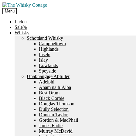
Zur
Zum
Navigation
Inhalt
Menü
springen
springen
Laden
Sale%
Whisky
Schottland Whisky
Campbeltown
Highlands
Inseln
Islay
Lowlands
Speyside
Unabhängige Abfüller
Adelphi
Anam na h-Alba
Best Dram
Black Corbie
Douglas Thomson
Dully Selection
Duncan Taylor
Gordon & MacPhail
James Eadie
Murray McDavid