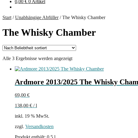
0,00
€
0 Artikel
Start
/
Unabhängige Abfüller
/
The Whisky Chamber
The Whisky Chamber
Nach
Alle 3 Ergebnisse werden angezeigt
Beliebtheit
sortiert
Ardmore 2013/2025 The Whisky Cha
69,00
€
138,00
€
/
l
inkl. 19 % MwSt.
zzgl.
Versandkosten
Produkt enthält: 0,5
l