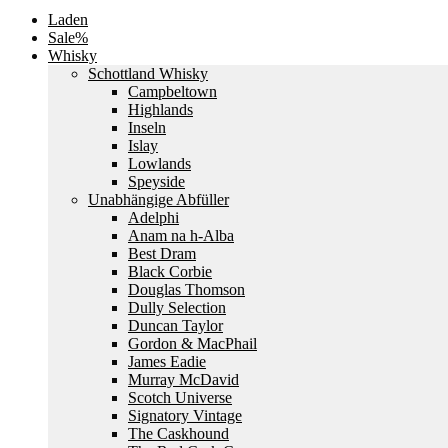
Laden
Sale%
Whisky
Schottland Whisky
Campbeltown
Highlands
Inseln
Islay
Lowlands
Speyside
Unabhängige Abfüller
Adelphi
Anam na h-Alba
Best Dram
Black Corbie
Douglas Thomson
Dully Selection
Duncan Taylor
Gordon & MacPhail
James Eadie
Murray McDavid
Scotch Universe
Signatory Vintage
The Caskhound