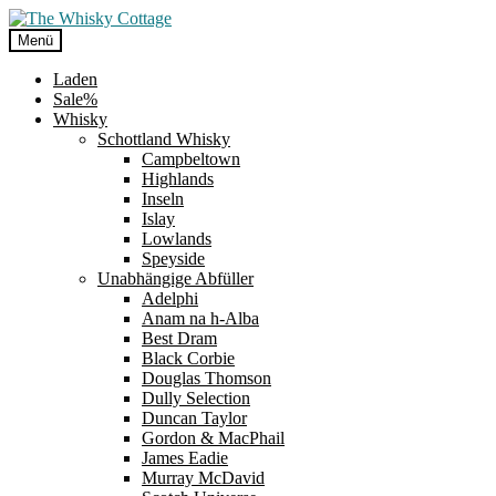
Zur
Zum
Navigation
Inhalt
Menü
springen
springen
Laden
Sale%
Whisky
Schottland Whisky
Campbeltown
Highlands
Inseln
Islay
Lowlands
Speyside
Unabhängige Abfüller
Adelphi
Anam na h-Alba
Best Dram
Black Corbie
Douglas Thomson
Dully Selection
Duncan Taylor
Gordon & MacPhail
James Eadie
Murray McDavid