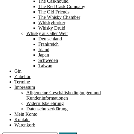
The Caskhound
The Red Cask Company
The Old Friends
The Whisky Chamber
Whiskybroker
Whisky Druid
Whisky aus aller Welt
Deutschland
Frankreich
Irland
Japan
Schweden
Taiwan
Gin
Zubehör
Termine
Impressum
Allgemeine Geschäftsbedingungen und
Kundeninformationen
Widerrufsbelehrung
Datenschutzerklärung
Mein Konto
Kontakt
Warenkorb