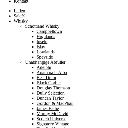
Kontakt
Laden
Sale%
Whisky
Schottland Whisky
Campbeltown
Highlands
Inseln
Islay
Lowlands
Speyside
Unabhängige Abfüller
Adelphi
Anam na h-Alba
Best Dram
Black Corbie
Douglas Thomson
Dully Selection
Duncan Taylor
Gordon & MacPhail
James Eadie
Murray McDavid
Scotch Universe
Signatory Vintage