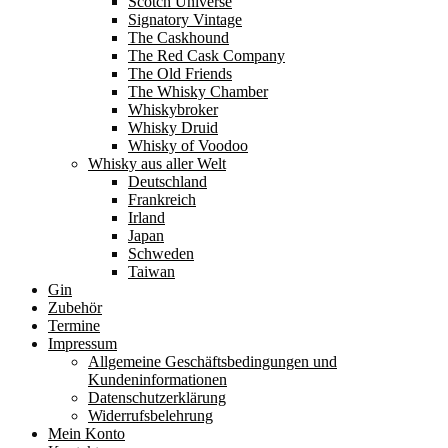
Scotch Universe
Signatory Vintage
The Caskhound
The Red Cask Company
The Old Friends
The Whisky Chamber
Whiskybroker
Whisky Druid
Whisky of Voodoo
Whisky aus aller Welt
Deutschland
Frankreich
Irland
Japan
Schweden
Taiwan
Gin
Zubehör
Termine
Impressum
Allgemeine Geschäftsbedingungen und
Kundeninformationen
Datenschutzerklärung
Widerrufsbelehrung
Mein Konto