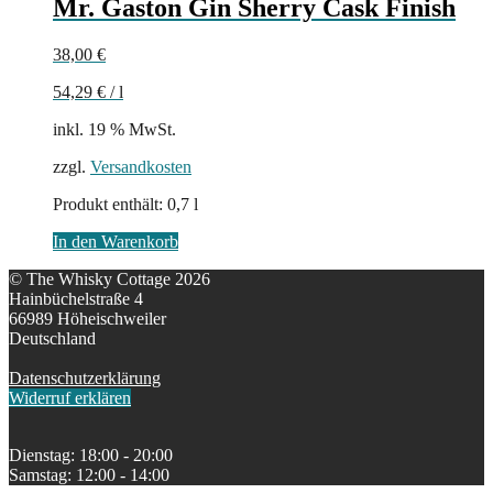
Mr. Gaston Gin Sherry Cask Finish
38,00
€
54,29
€
/
l
inkl. 19 % MwSt.
zzgl.
Versandkosten
Produkt enthält: 0,7
l
In den Warenkorb
© The Whisky Cottage 2026
Hainbüchelstraße 4
66989 Höheischweiler
Deutschland
Datenschutzerklärung
Widerruf erklären
Dienstag: 18:00 - 20:00
Samstag: 12:00 - 14:00