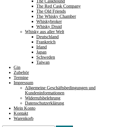
The Caskhound
The Red Cask Company
The Old Friends
The Whisky Chamber
Whiskybroker
Whisky Druid
Whisky aus aller Welt
Deutschland
Frankreich
Irland
Japan
Schweden
Taiwan
Gin
Zubehör
Termine
Impressum
Allgemeine Geschäftsbedingungen und
Kundeninformationen
Widerrufsbelehrung
Datenschutzerklärung
Mein Konto
Kontakt
Warenkorb