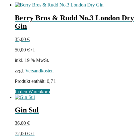
Berry Bros & Rudd No.3 London Dry
Gin
35,00
€
50,00
€
/
l
inkl. 19 % MwSt.
zzgl.
Versandkosten
Produkt enthält: 0,7
l
In den Warenkorb
Gin Sul
36,00
€
72,00
€
/
l