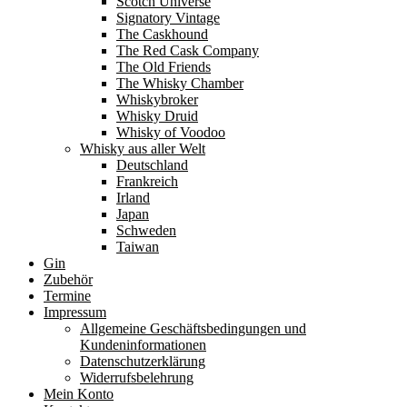
Scotch Universe
Signatory Vintage
The Caskhound
The Red Cask Company
The Old Friends
The Whisky Chamber
Whiskybroker
Whisky Druid
Whisky of Voodoo
Whisky aus aller Welt
Deutschland
Frankreich
Irland
Japan
Schweden
Taiwan
Gin
Zubehör
Termine
Impressum
Allgemeine Geschäftsbedingungen und
Kundeninformationen
Datenschutzerklärung
Widerrufsbelehrung
Mein Konto