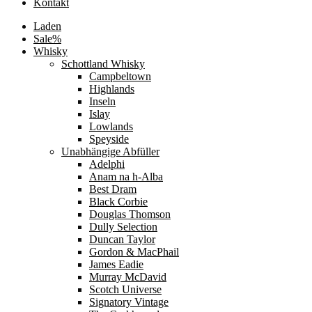
Kontakt
Laden
Sale%
Whisky
Schottland Whisky
Campbeltown
Highlands
Inseln
Islay
Lowlands
Speyside
Unabhängige Abfüller
Adelphi
Anam na h-Alba
Best Dram
Black Corbie
Douglas Thomson
Dully Selection
Duncan Taylor
Gordon & MacPhail
James Eadie
Murray McDavid
Scotch Universe
Signatory Vintage