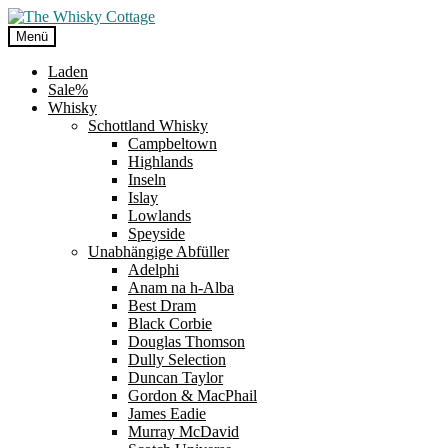
Zur
Zum
Navigation
Inhalt
Menü
springen
springen
Laden
Sale%
Whisky
Schottland Whisky
Campbeltown
Highlands
Inseln
Islay
Lowlands
Speyside
Unabhängige Abfüller
Adelphi
Anam na h-Alba
Best Dram
Black Corbie
Douglas Thomson
Dully Selection
Duncan Taylor
Gordon & MacPhail
James Eadie
Murray McDavid