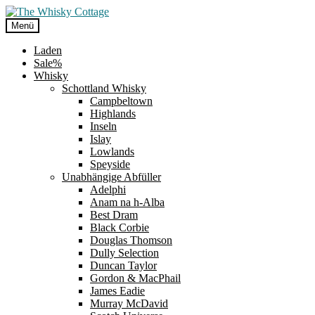
Zur
Zum
Navigation
Inhalt
Menü
springen
springen
Laden
Sale%
Whisky
Schottland Whisky
Campbeltown
Highlands
Inseln
Islay
Lowlands
Speyside
Unabhängige Abfüller
Adelphi
Anam na h-Alba
Best Dram
Black Corbie
Douglas Thomson
Dully Selection
Duncan Taylor
Gordon & MacPhail
James Eadie
Murray McDavid