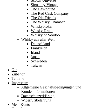
Scotch Universe
Signatory Vintage
The Caskhound
The Red Cask Company
The Old Friends
The Whisky Chamber
Whiskybroker
Whisky Druid
Whisky of Voodoo
Whisky aus aller Welt
Deutschland
Frankreich
Irland
Japan
Schweden
Taiwan
Gin
Zubehör
Termine
Impressum
Allgemeine Geschäftsbedingungen und
Kundeninformationen
Datenschutzerklärung
Widerrufsbelehrung
Mein Konto