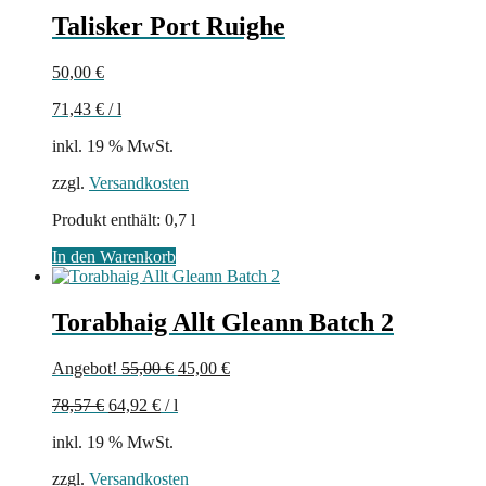
Talisker Port Ruighe
50,00
€
71,43
€
/
l
inkl. 19 % MwSt.
zzgl.
Versandkosten
Produkt enthält: 0,7
l
In den Warenkorb
Torabhaig Allt Gleann Batch 2
Ursprünglicher
Aktueller
Angebot!
55,00
€
45,00
€
Preis
Preis
78,57
€
64,92
€
/
l
war:
ist:
55,00 €
45,00 €.
inkl. 19 % MwSt.
zzgl.
Versandkosten