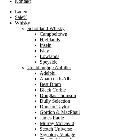
Kontakt
Laden
Sale%
Whisky
Schottland Whisky
Campbeltown
Highlands
Inseln
Islay
Lowlands
Speyside
Unabhängige Abfüller
Adelphi
Anam na h-Alba
Best Dram
Black Corbie
Douglas Thomson
Dully Selection
Duncan Taylor
Gordon & MacPhail
James Eadie
Murray McDavid
Scotch Universe
Signatory Vintage