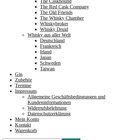
The Caskhound
The Red Cask Company
The Old Friends
The Whisky Chamber
Whiskybroker
Whisky Druid
Whisky aus aller Welt
Deutschland
Frankreich
Irland
Japan
Schweden
Taiwan
Gin
Zubehör
Termine
Impressum
Allgemeine Geschäftsbedingungen und
Kundeninformationen
Widerrufsbelehrung
Datenschutzerklärung
Mein Konto
Kontakt
Warenkorb