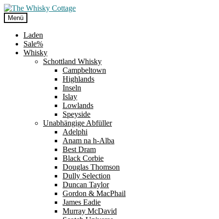
Zur
Zum
Navigation
Inhalt
Menü
springen
springen
Laden
Sale%
Whisky
Schottland Whisky
Campbeltown
Highlands
Inseln
Islay
Lowlands
Speyside
Unabhängige Abfüller
Adelphi
Anam na h-Alba
Best Dram
Black Corbie
Douglas Thomson
Dully Selection
Duncan Taylor
Gordon & MacPhail
James Eadie
Murray McDavid