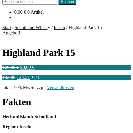
Suchen
Suchen
nach:
0,00
€
0 Artikel
Start
/
Schottland Whisky
/
Inseln
/
Highland Park 15
Angebot!
Highland Park 15
Ursprünglicher
Aktueller
100,00
€
90,00
€
Preis
Preis
142.86
128.57
€
/
l
war:
ist:
100,00 €
90,00 €.
inkl. 19 % MwSt.
zzgl.
Versandkosten
Fakten
Herkunftsland: Schottland
Region: Inseln