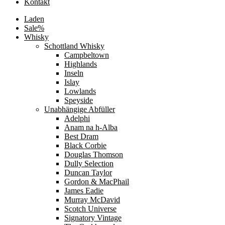
Kontakt
Laden
Sale%
Whisky
Schottland Whisky
Campbeltown
Highlands
Inseln
Islay
Lowlands
Speyside
Unabhängige Abfüller
Adelphi
Anam na h-Alba
Best Dram
Black Corbie
Douglas Thomson
Dully Selection
Duncan Taylor
Gordon & MacPhail
James Eadie
Murray McDavid
Scotch Universe
Signatory Vintage