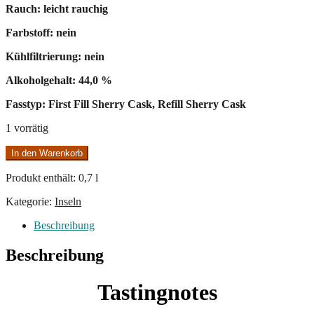
Rauch: leicht rauchig
Farbstoff: nein
Kühlfiltrierung: nein
Alkoholgehalt: 44,0 %
Fasstyp: First Fill Sherry Cask, Refill Sherry Cask
1 vorrätig
Highland
In den Warenkorb
Park
15
Produkt enthält: 0,7
l
Menge
Kategorie:
Inseln
Beschreibung
Beschreibung
Tastingnotes