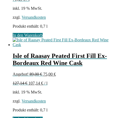
inkl. 19 % MwSt.
zzgl.
Versandkosten
Produkt enthält: 0,7
l
In den Warenkorb
Isle of Raasay Peated First Fill Ex-
Bordeaux Red Wine Cask
Ursprünglicher
Aktueller
Angebot!
89,00
€
75,00
€
Preis
Preis
127,14
€
107,14
€
/
l
war:
ist:
89,00 €
75,00 €.
inkl. 19 % MwSt.
zzgl.
Versandkosten
Produkt enthält: 0,7
l