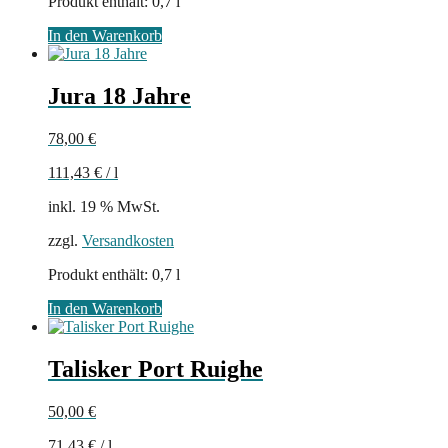
Produkt enthält: 0,7
l
In den Warenkorb
Jura 18 Jahre
78,00
€
111,43
€
/
l
inkl. 19 % MwSt.
zzgl.
Versandkosten
Produkt enthält: 0,7
l
In den Warenkorb
Talisker Port Ruighe
50,00
€
71,43
€
/
l