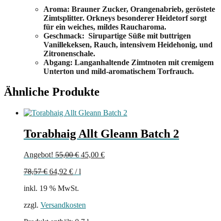
Aroma: Brauner Zucker, Orangenabrieb, geröstete
Zimtsplitter. Orkneys besonderer Heidetorf sorgt
für ein weiches, mildes Raucharoma.
Geschmack: Sirupartige Süße mit buttrigen
Vanillekeksen, Rauch, intensivem Heidehonig, und
Zitronenschale.
Abgang: Langanhaltende Zimtnoten mit cremigem
Unterton und mild-aromatischem Torfrauch.
Ähnliche Produkte
Torabhaig Allt Gleann Batch 2
Ursprünglicher
Aktueller
Angebot!
55,00
€
45,00
€
Preis
Preis
78,57
€
64,92
€
/
l
war:
ist:
55,00 €
45,00 €.
inkl. 19 % MwSt.
zzgl.
Versandkosten