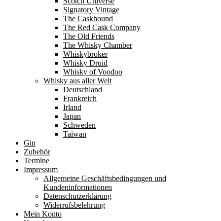
Scotch Universe
Signatory Vintage
The Caskhound
The Red Cask Company
The Old Friends
The Whisky Chamber
Whiskybroker
Whisky Druid
Whisky of Voodoo
Whisky aus aller Welt
Deutschland
Frankreich
Irland
Japan
Schweden
Taiwan
Gin
Zubehör
Termine
Impressum
Allgemeine Geschäftsbedingungen und
Kundeninformationen
Datenschutzerklärung
Widerrufsbelehrung
Mein Konto