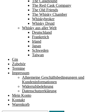
The Caskhound
The Red Cask Company
The Old Friends
The Whisky Chamber
Whiskybroker
Whisky Druid
Whisky aus aller Welt
Deutschland
Frankreich
Irland
Japan
Schweden
Taiwan
Gin
Zubehör
Termine
Impressum
Allgemeine Geschäftsbedingungen und
Kundeninformationen
Widerrufsbelehrung
Datenschutzerklärung
Mein Konto
Kontakt
Warenkorb