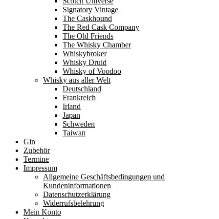
Scotch Universe
Signatory Vintage
The Caskhound
The Red Cask Company
The Old Friends
The Whisky Chamber
Whiskybroker
Whisky Druid
Whisky of Voodoo
Whisky aus aller Welt
Deutschland
Frankreich
Irland
Japan
Schweden
Taiwan
Gin
Zubehör
Termine
Impressum
Allgemeine Geschäftsbedingungen und
Kundeninformationen
Datenschutzerklärung
Widerrufsbelehrung
Mein Konto