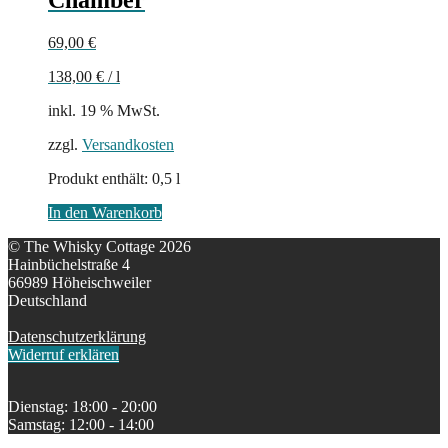
69,00
€
138,00
€
/
l
inkl. 19 % MwSt.
zzgl.
Versandkosten
Produkt enthält: 0,5
l
In den Warenkorb
© The Whisky Cottage 2026
Hainbüchelstraße 4
66989 Höheischweiler
Deutschland
Datenschutzerklärung
Widerruf erklären
Dienstag: 18:00 - 20:00
Samstag: 12:00 - 14:00