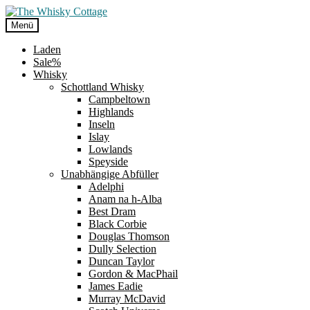
Zur
Zum
Navigation
Inhalt
Menü
springen
springen
Laden
Sale%
Whisky
Schottland Whisky
Campbeltown
Highlands
Inseln
Islay
Lowlands
Speyside
Unabhängige Abfüller
Adelphi
Anam na h-Alba
Best Dram
Black Corbie
Douglas Thomson
Dully Selection
Duncan Taylor
Gordon & MacPhail
James Eadie
Murray McDavid