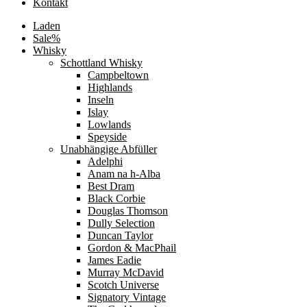
Kontakt
Laden
Sale%
Whisky
Schottland Whisky
Campbeltown
Highlands
Inseln
Islay
Lowlands
Speyside
Unabhängige Abfüller
Adelphi
Anam na h-Alba
Best Dram
Black Corbie
Douglas Thomson
Dully Selection
Duncan Taylor
Gordon & MacPhail
James Eadie
Murray McDavid
Scotch Universe
Signatory Vintage