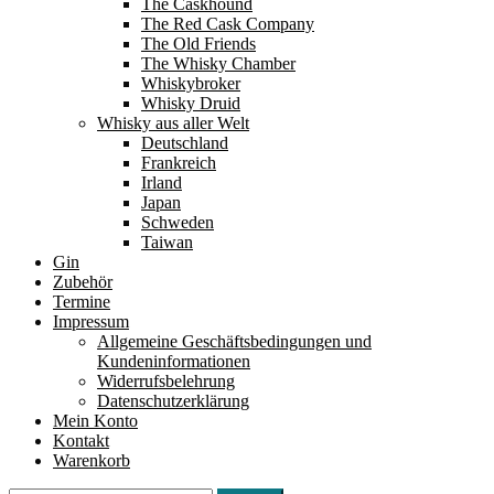
The Caskhound
The Red Cask Company
The Old Friends
The Whisky Chamber
Whiskybroker
Whisky Druid
Whisky aus aller Welt
Deutschland
Frankreich
Irland
Japan
Schweden
Taiwan
Gin
Zubehör
Termine
Impressum
Allgemeine Geschäftsbedingungen und
Kundeninformationen
Widerrufsbelehrung
Datenschutzerklärung
Mein Konto
Kontakt
Warenkorb