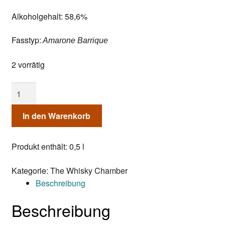
Alkoholgehalt: 58,6%
Fasstyp:
Amarone Barrique
2 vorrätig
Dailuaine
2013/2024
The
In den Warenkorb
Whisky
Chamber
Produkt enthält: 0,5
l
Menge
Kategorie:
The Whisky Chamber
Beschreibung
Beschreibung