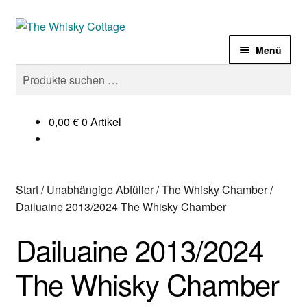
Zur
Zum
Navigation
Inhalt
Menü
springen
springen
Suchen
Suchen
Laden
nach:
Sale%
0,00
€
0 Artikel
Whisky
Start
/
Unabhängige Abfüller
/
The Whisky Chamber
/
Gin
Dailuaine 2013/2024 The Whisky Chamber
Zubehör
Dailuaine 2013/2024
Termine
The Whisky Chamber
Impressum