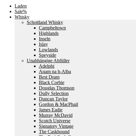
Laden
Sale%
Whisky
Schottland Whisky
Campbeltown
Highlands
Inseln
Islay
Lowlands
Speyside
Unabhängige Abfüller
Adelphi
Anam na h-Alba
Best Dram
Black Corbie
Douglas Thomson
Dully Selection
Duncan Taylor
Gordon & MacPhail
James Eadie
Murray McDavid
Scotch Universe
Signatory Vintage
The Caskhound