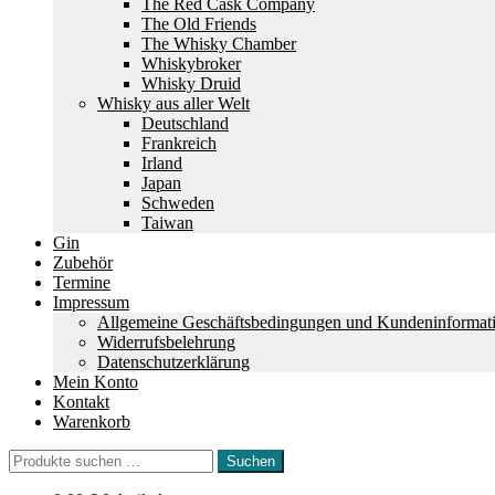
The Red Cask Company
The Old Friends
The Whisky Chamber
Whiskybroker
Whisky Druid
Whisky aus aller Welt
Deutschland
Frankreich
Irland
Japan
Schweden
Taiwan
Gin
Zubehör
Termine
Impressum
Allgemeine Geschäftsbedingungen und Kundeninformat
Widerrufsbelehrung
Datenschutzerklärung
Mein Konto
Kontakt
Warenkorb
Suchen
Suchen
nach: