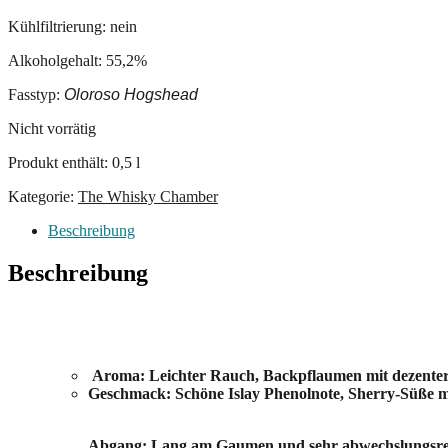
Kühlfiltrierung: nein
Alkoholgehalt: 55,2%
Fasstyp:
Oloroso Hogshead
Nicht vorrätig
Produkt enthält: 0,5
l
Kategorie:
The Whisky Chamber
Beschreibung
Beschreibung
Aroma: Leichter Rauch, Backpflaumen mit dezenter
Geschmack: Schöne Islay Phenolnote, Sherry-Süße 
Abgang: Lang am Gaumen und sehr abwechslungsre