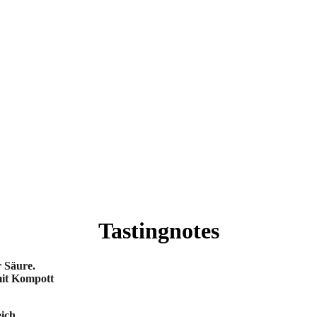
Tastingnotes
 Säure.
mit Kompott
ich.