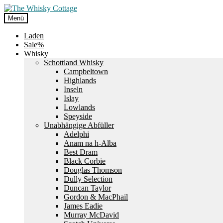
Zur
Zum
Navigation
Inhalt
Menü
springen
springen
Laden
Sale%
Whisky
Schottland Whisky
Campbeltown
Highlands
Inseln
Islay
Lowlands
Speyside
Unabhängige Abfüller
Adelphi
Anam na h-Alba
Best Dram
Black Corbie
Douglas Thomson
Dully Selection
Duncan Taylor
Gordon & MacPhail
James Eadie
Murray McDavid