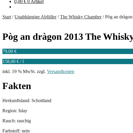
0,00
€
0 Artikel
Start
/
Unabhängige Abfüller
/
The Whisky Chamber
/
Pòg an dràgo
Pòg an dràgon 2013 The Whis
79,00
€
158,00
€
/
l
inkl. 19 % MwSt.
zzgl.
Versandkosten
Fakten
Herkunftsland: Schottland
Region: Islay
Rauch: rauchig
Farbstoff: nein