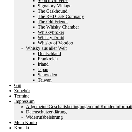
Scotch Universe
Signatory Vintage
The Caskhound
The Red Cask Company
The Old Friends
The Whisky Chamber
Whiskybroker
Whisky Druid
Whisky of Voodoo
Whisky aus aller Welt
Deutschland
Frankreich
Irland
Japan
Schweden
Taiwan
Gin
Zubehör
Termine
Impressum
Allgemeine Geschäftsbedingungen und Kundeninformat
Datenschutzerklärung
Widerrufsbelehrung
Mein Konto
Kontakt