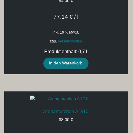
54,00
€
77,14
€
/
l
inkl. 19 % MwSt.
zzgl.
Versandkosten
Produkt enthält: 0,7
l
In den Warenkorb
Ardnamurchan AD/10
68,00
€