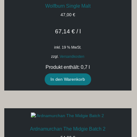
Wolfburn Single Malt
47,00
€
67,14
€
/
l
inkl. 19 % MwSt.
zzgl.
Versandkosten
Produkt enthält: 0,7
l
In den Warenkorb
Ardnamurchan The Midgie Batch 2