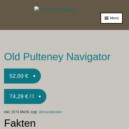
Zur
Zum
Navigation
Inhalt
Menü
springen
springen
Laden
Sale%
Old Pulteney Navigator
Whisky
Gin
52,00
€
Zubehör
74,29
€
/
l
Termine
Impressum
inkl. 19 % MwSt.
zzgl.
Versandkosten
Fakten
Mein Konto