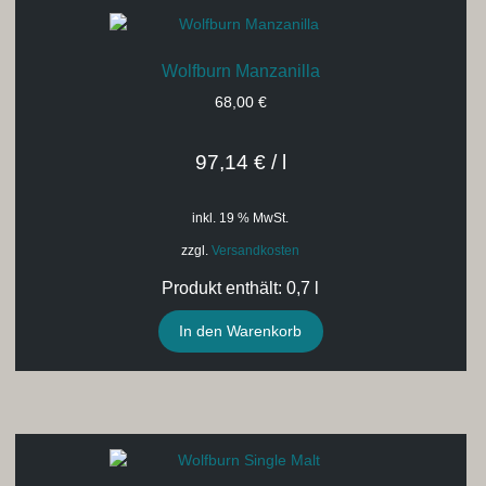
Wolfburn Manzanilla
68,00
€
97,14
€
/
l
inkl. 19 % MwSt.
zzgl.
Versandkosten
Produkt enthält: 0,7
l
In den Warenkorb