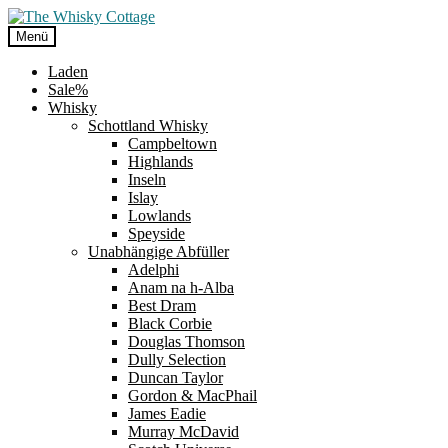
Zur
Zum
Navigation
Inhalt
Menü
springen
springen
Laden
Sale%
Whisky
Schottland Whisky
Campbeltown
Highlands
Inseln
Islay
Lowlands
Speyside
Unabhängige Abfüller
Adelphi
Anam na h-Alba
Best Dram
Black Corbie
Douglas Thomson
Dully Selection
Duncan Taylor
Gordon & MacPhail
James Eadie
Murray McDavid