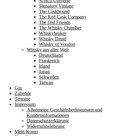
Scotch Universe
Signatory Vintage
The Caskhound
The Red Cask Company
The Old Friends
The Whisky Chamber
Whiskybroker
Whisky Druid
Whisky of Voodoo
Whisky aus aller Welt
Deutschland
Frankreich
Irland
Japan
Schweden
Taiwan
Gin
Zubehör
Termine
Impressum
Allgemeine Geschäftsbedingungen und
Kundeninformationen
Datenschutzerklärung
Widerrufsbelehrung
Mein Konto