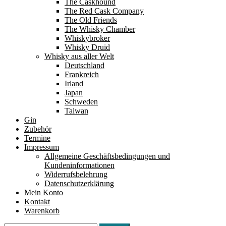
The Caskhound
The Red Cask Company
The Old Friends
The Whisky Chamber
Whiskybroker
Whisky Druid
Whisky aus aller Welt
Deutschland
Frankreich
Irland
Japan
Schweden
Taiwan
Gin
Zubehör
Termine
Impressum
Allgemeine Geschäftsbedingungen und
Kundeninformationen
Widerrufsbelehrung
Datenschutzerklärung
Mein Konto
Kontakt
Warenkorb