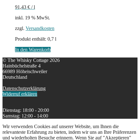
91,43
€
/
l
inkl. 19 % MwSt.
zzgl.
Versandkosten
Produkt enthält: 0,7
l
In den Warenkorb
© The Whisky Cottage 2026
Hainbüchelstraße 4
66989 Höheischweiler
Deutschland
Datenschutzerklärung
Widerruf erklären
Dienstag: 18:00 - 20:00
Samstag: 12:00 - 14:00
Wir verwenden Cookies auf unserer Website, um Ihnen die
relevanteste Erfahrung zu bieten, indem wir uns an Ihre Präferenzen
und wiederholten Besuche erinnern. Wenn Sie auf "Akzeptieren"