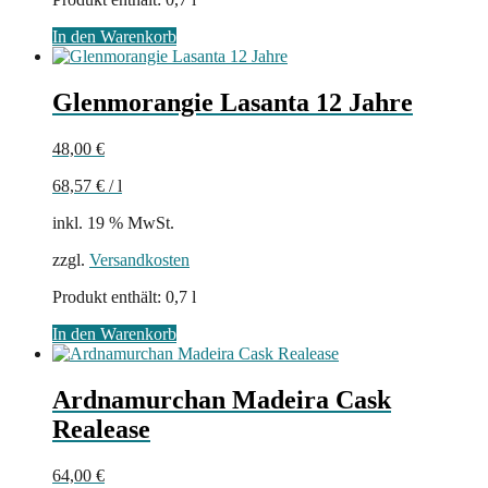
In den Warenkorb
Glenmorangie Lasanta 12 Jahre
48,00
€
68,57
€
/
l
inkl. 19 % MwSt.
zzgl.
Versandkosten
Produkt enthält: 0,7
l
In den Warenkorb
Ardnamurchan Madeira Cask
Realease
64,00
€