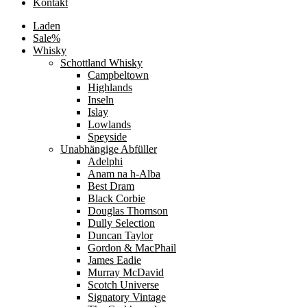
Kontakt
Laden
Sale%
Whisky
Schottland Whisky
Campbeltown
Highlands
Inseln
Islay
Lowlands
Speyside
Unabhängige Abfüller
Adelphi
Anam na h-Alba
Best Dram
Black Corbie
Douglas Thomson
Dully Selection
Duncan Taylor
Gordon & MacPhail
James Eadie
Murray McDavid
Scotch Universe
Signatory Vintage