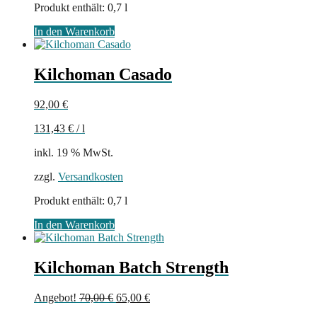
Produkt enthält: 0,7
l
In den Warenkorb
Kilchoman Casado
92,00
€
131,43
€
/
l
inkl. 19 % MwSt.
zzgl.
Versandkosten
Produkt enthält: 0,7
l
In den Warenkorb
Kilchoman Batch Strength
Ursprünglicher
Aktueller
Angebot!
70,00
€
65,00
€
Preis
Preis