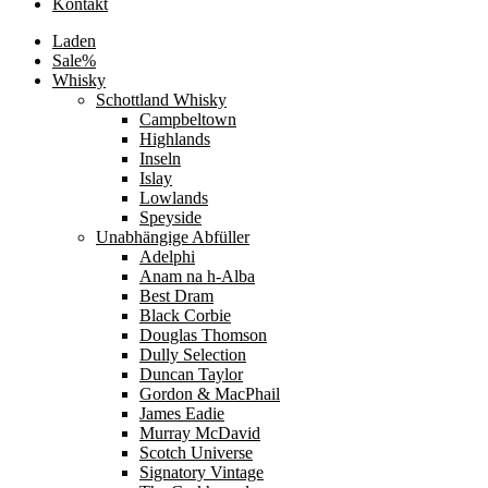
Kontakt
Laden
Sale%
Whisky
Schottland Whisky
Campbeltown
Highlands
Inseln
Islay
Lowlands
Speyside
Unabhängige Abfüller
Adelphi
Anam na h-Alba
Best Dram
Black Corbie
Douglas Thomson
Dully Selection
Duncan Taylor
Gordon & MacPhail
James Eadie
Murray McDavid
Scotch Universe
Signatory Vintage