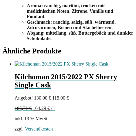
Aroma: rauchig, maritim, trocken mit
medizinischen Noten, Zitrone, Vanille und
Fondant.
Geschmack: rauchig, salzig, süß, wärmend,
Zitrusaromen, Birnen und Stachelbeeren.
Abgang: mittellang, süß, Buttergebäck und dunkler
Schokolade.
Ähnliche Produkte
Kilchoman 2015/2022 PX Sherry
Single Cask
Ursprünglicher
Aktueller
Angebot!
130,00
€
115,00
€
Preis
Preis
185,71
€
164,29
€
/
l
war:
ist:
130,00 €
115,00 €.
inkl. 19 % MwSt.
zzgl.
Versandkosten