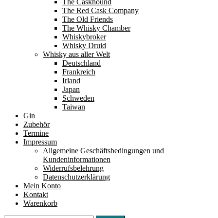
The Caskhound
The Red Cask Company
The Old Friends
The Whisky Chamber
Whiskybroker
Whisky Druid
Whisky aus aller Welt
Deutschland
Frankreich
Irland
Japan
Schweden
Taiwan
Gin
Zubehör
Termine
Impressum
Allgemeine Geschäftsbedingungen und
Kundeninformationen
Widerrufsbelehrung
Datenschutzerklärung
Mein Konto
Kontakt
Warenkorb