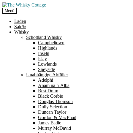
Zur
Zum
Navigation
Inhalt
Menü
springen
springen
Laden
Sale%
Whisky
Schottland Whisky
Campbeltown
Highlands
Inseln
Islay
Lowlands
Speyside
Unabhängige Abfüller
Adelphi
Anam na h-Alba
Best Dram
Black Corbie
Douglas Thomson
Dully Selection
Duncan Taylor
Gordon & MacPhail
James Eadie
Murray McDavid