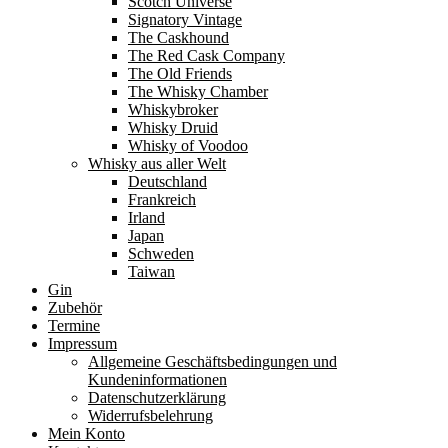
Scotch Universe
Signatory Vintage
The Caskhound
The Red Cask Company
The Old Friends
The Whisky Chamber
Whiskybroker
Whisky Druid
Whisky of Voodoo
Whisky aus aller Welt
Deutschland
Frankreich
Irland
Japan
Schweden
Taiwan
Gin
Zubehör
Termine
Impressum
Allgemeine Geschäftsbedingungen und
Kundeninformationen
Datenschutzerklärung
Widerrufsbelehrung
Mein Konto