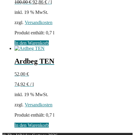
100,00
€
92,86
€
/
l
war:
ist:
70,00 €
65,00 €.
inkl. 19 % MwSt.
zzgl.
Versandkosten
Produkt enthält: 0,7
l
In den Warenkorb
Ardbeg TEN
52,00
€
74,92
€
/
l
inkl. 19 % MwSt.
zzgl.
Versandkosten
Produkt enthält: 0,7
l
In den Warenkorb