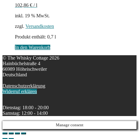
102,86
€
/
l
inkl. 19 % MwSt.
zzgl.
Versandkosten
Produkt enthält: 0,7
l
In den Warenkorb
© The Whisky Cottage 2026
Hainbüchelstraße 4
66989 Höheischweiler
Deutschland
Datenschutzerklärung
Widerruf erklären
Dienstag: 18:00 - 20:00
Samstag: 12:00 - 14:00
Manage consent