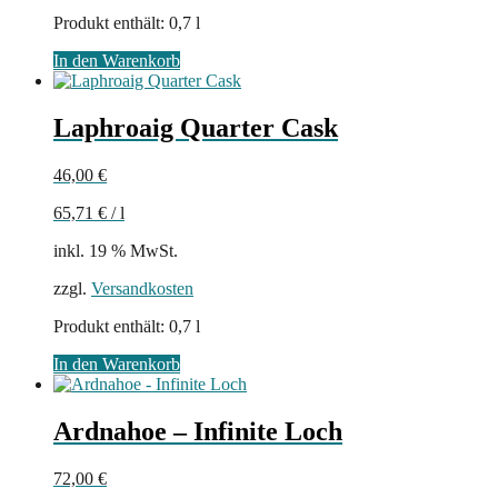
Produkt enthält: 0,7
l
In den Warenkorb
Laphroaig Quarter Cask
46,00
€
65,71
€
/
l
inkl. 19 % MwSt.
zzgl.
Versandkosten
Produkt enthält: 0,7
l
In den Warenkorb
Ardnahoe – Infinite Loch
72,00
€