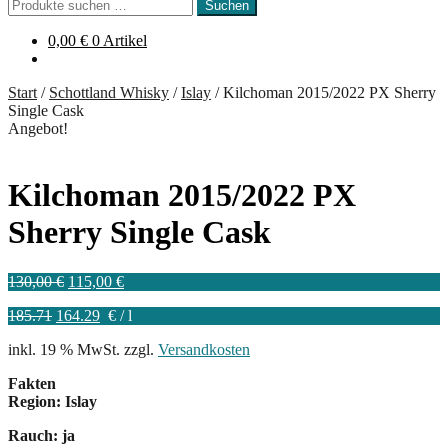
Suchen
Suchen
nach:
0,00
€
0 Artikel
Start
/
Schottland Whisky
/
Islay
/
Kilchoman 2015/2022 PX Sherry
Single Cask
Angebot!
Kilchoman 2015/2022 PX
Sherry Single Cask
Ursprünglicher
Aktueller
130,00
€
115,00
€
Preis
Preis
185.71
164.29
€
/
l
war:
ist:
130,00 €
115,00 €.
inkl. 19 % MwSt.
zzgl.
Versandkosten
Fakten
Region: Islay
Rauch: ja