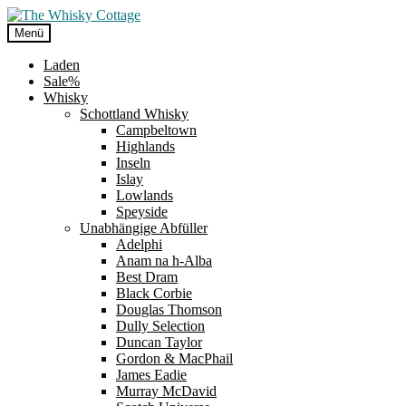
Zur
Zum
Navigation
Inhalt
Menü
springen
springen
Laden
Sale%
Whisky
Schottland Whisky
Campbeltown
Highlands
Inseln
Islay
Lowlands
Speyside
Unabhängige Abfüller
Adelphi
Anam na h-Alba
Best Dram
Black Corbie
Douglas Thomson
Dully Selection
Duncan Taylor
Gordon & MacPhail
James Eadie
Murray McDavid