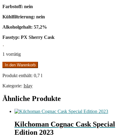
Farbstoff: nein
Kühlfiltrierung: nein
Alkoholgehalt: 57,2%
Fasstyp: PX Sherry Cask
1 vorrätig
Kilchoman
In den Warenkorb
2015/2022
PX
Produkt enthält: 0,7
l
Sherry
Single
Kategorie:
Islay
Cask
Menge
Ähnliche Produkte
Kilchoman Cognac Cask Special
Edition 2023