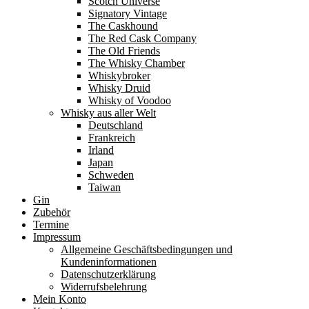
Scotch Universe
Signatory Vintage
The Caskhound
The Red Cask Company
The Old Friends
The Whisky Chamber
Whiskybroker
Whisky Druid
Whisky of Voodoo
Whisky aus aller Welt
Deutschland
Frankreich
Irland
Japan
Schweden
Taiwan
Gin
Zubehör
Termine
Impressum
Allgemeine Geschäftsbedingungen und
Kundeninformationen
Datenschutzerklärung
Widerrufsbelehrung
Mein Konto