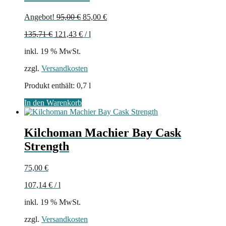
Ursprünglicher
Aktueller
Angebot!
95,00
€
85,00
€
Preis
Preis
135,71
€
121,43
€
/
l
war:
ist:
95,00 €
85,00 €.
inkl. 19 % MwSt.
zzgl.
Versandkosten
Produkt enthält: 0,7
l
In den Warenkorb
Kilchoman Machier Bay Cask
Strength
75,00
€
107,14
€
/
l
inkl. 19 % MwSt.
zzgl.
Versandkosten