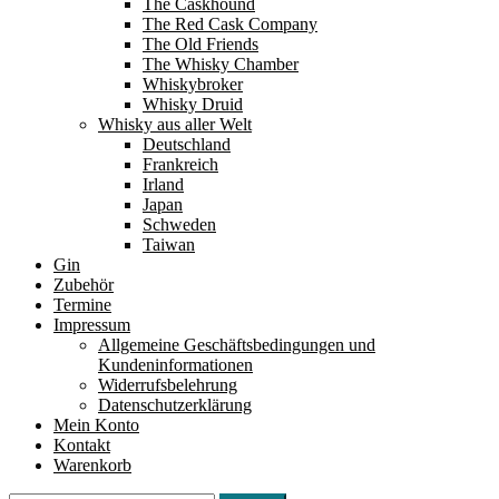
The Caskhound
The Red Cask Company
The Old Friends
The Whisky Chamber
Whiskybroker
Whisky Druid
Whisky aus aller Welt
Deutschland
Frankreich
Irland
Japan
Schweden
Taiwan
Gin
Zubehör
Termine
Impressum
Allgemeine Geschäftsbedingungen und
Kundeninformationen
Widerrufsbelehrung
Datenschutzerklärung
Mein Konto
Kontakt
Warenkorb