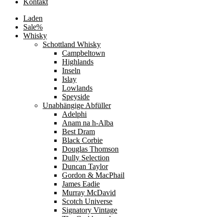
Kontakt
Laden
Sale%
Whisky
Schottland Whisky
Campbeltown
Highlands
Inseln
Islay
Lowlands
Speyside
Unabhängige Abfüller
Adelphi
Anam na h-Alba
Best Dram
Black Corbie
Douglas Thomson
Dully Selection
Duncan Taylor
Gordon & MacPhail
James Eadie
Murray McDavid
Scotch Universe
Signatory Vintage