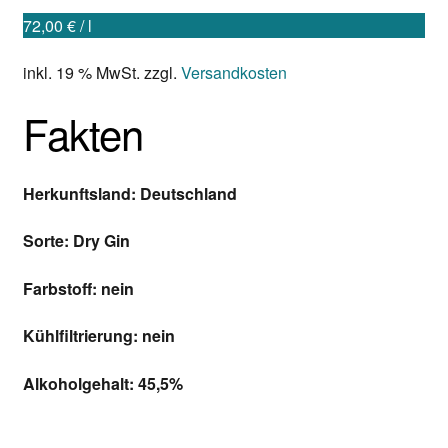
72,00
€
/
l
Mein Konto
inkl. 19 % MwSt.
zzgl.
Versandkosten
Kontakt
Fakten
Warenkorb
Herkunftsland: Deutschland
Sorte: Dry Gin
Farbstoff: nein
Kühlfiltrierung: nein
Alkoholgehalt: 45,5%