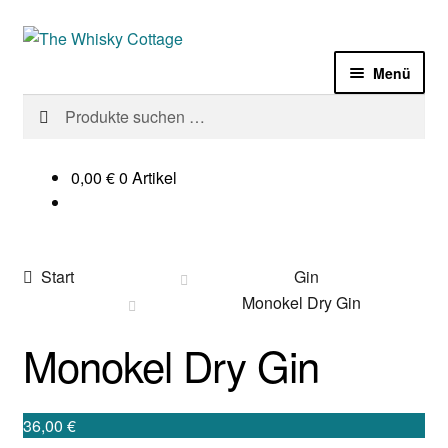
Zur
Zum
Navigation
Inhalt
Menü
springen
springen
Suchen
Suchen
Laden
nach:
Sale%
0,00
€
0 Artikel
Whisky
Start
Gin
Gin
Monokel Dry Gin
Zubehör
Monokel Dry Gin
Termine
36,00
€
Impressum