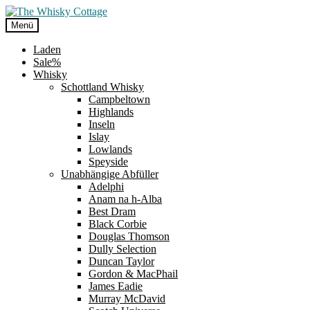
Zur
Zum
Navigation
Inhalt
Menü
springen
springen
Laden
Sale%
Whisky
Schottland Whisky
Campbeltown
Highlands
Inseln
Islay
Lowlands
Speyside
Unabhängige Abfüller
Adelphi
Anam na h-Alba
Best Dram
Black Corbie
Douglas Thomson
Dully Selection
Duncan Taylor
Gordon & MacPhail
James Eadie
Murray McDavid