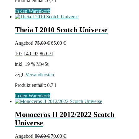
Produkt enthält: 0,7
l
In den Warenkorb
Theia I 2010 Scotch Universe
Ursprünglicher
Aktueller
Angebot!
75,00
€
65,00
€
Preis
Preis
107,14
€
92,86
€
/
l
war:
ist:
75,00 €
65,00 €.
inkl. 19 % MwSt.
zzgl.
Versandkosten
Produkt enthält: 0,7
l
In den Warenkorb
Monoceros II 2012/2022 Scotch
Universe
Ursprünglicher
Aktueller
Angebot!
80,00
€
70,00
€