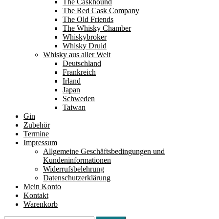
The Caskhound
The Red Cask Company
The Old Friends
The Whisky Chamber
Whiskybroker
Whisky Druid
Whisky aus aller Welt
Deutschland
Frankreich
Irland
Japan
Schweden
Taiwan
Gin
Zubehör
Termine
Impressum
Allgemeine Geschäftsbedingungen und
Kundeninformationen
Widerrufsbelehrung
Datenschutzerklärung
Mein Konto
Kontakt
Warenkorb