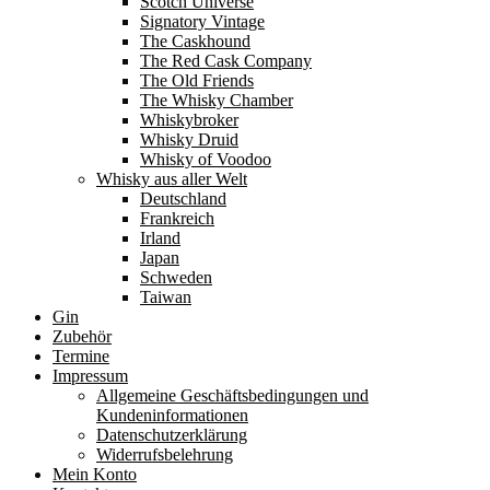
Scotch Universe
Signatory Vintage
The Caskhound
The Red Cask Company
The Old Friends
The Whisky Chamber
Whiskybroker
Whisky Druid
Whisky of Voodoo
Whisky aus aller Welt
Deutschland
Frankreich
Irland
Japan
Schweden
Taiwan
Gin
Zubehör
Termine
Impressum
Allgemeine Geschäftsbedingungen und
Kundeninformationen
Datenschutzerklärung
Widerrufsbelehrung
Mein Konto