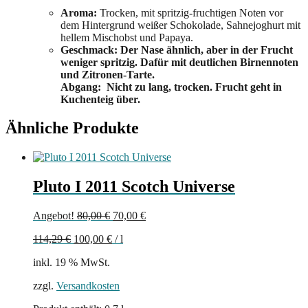
Aroma:
Trocken, mit spritzig-fruchtigen Noten vor
dem Hintergrund weißer Schokolade, Sahnejoghurt mit
hellem Mischobst und Papaya.
Geschmack: Der Nase ähnlich, aber in der Frucht
weniger spritzig. Dafür mit deutlichen Birnennoten
und Zitronen-Tarte.
Abgang: Nicht zu lang, trocken. Frucht geht in
Kuchenteig über.
Ähnliche Produkte
Pluto I 2011 Scotch Universe
Ursprünglicher
Aktueller
Angebot!
80,00
€
70,00
€
Preis
Preis
114,29
€
100,00
€
/
l
war:
ist:
80,00 €
70,00 €.
inkl. 19 % MwSt.
zzgl.
Versandkosten