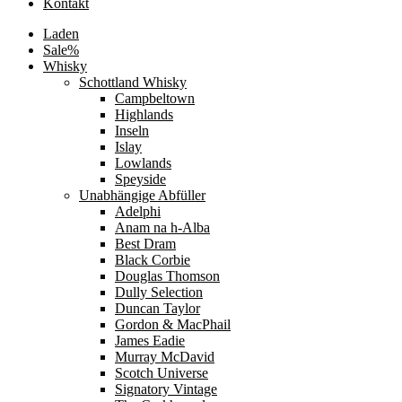
Kontakt
Laden
Sale%
Whisky
Schottland Whisky
Campbeltown
Highlands
Inseln
Islay
Lowlands
Speyside
Unabhängige Abfüller
Adelphi
Anam na h-Alba
Best Dram
Black Corbie
Douglas Thomson
Dully Selection
Duncan Taylor
Gordon & MacPhail
James Eadie
Murray McDavid
Scotch Universe
Signatory Vintage