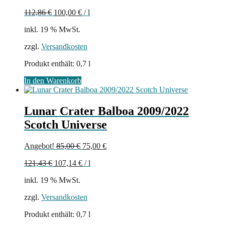
Preis
Preis
112,86
€
100,00
€
/
l
war:
ist:
80,00 €
70,00 €.
inkl. 19 % MwSt.
zzgl.
Versandkosten
Produkt enthält: 0,7
l
In den Warenkorb
Lunar Crater Balboa 2009/2022
Scotch Universe
Ursprünglicher
Aktueller
Angebot!
85,00
€
75,00
€
Preis
Preis
121,43
€
107,14
€
/
l
war:
ist:
85,00 €
75,00 €.
inkl. 19 % MwSt.
zzgl.
Versandkosten
Produkt enthält: 0,7
l