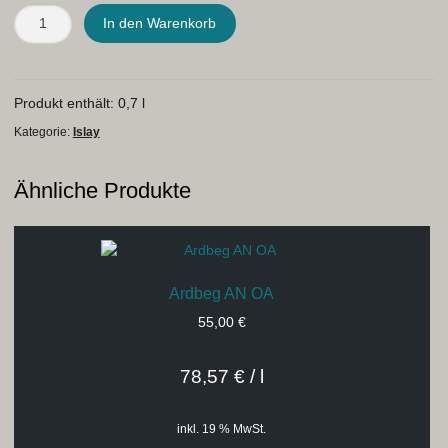
Kilchoman
In den Warenkorb
Port
Cask
Matured
Special
Produkt enthält: 0,7
l
Edition
Kategorie:
Islay
2024
Menge
Ähnliche Produkte
Ardbeg AN OA
55,00
€
78,57
€
/
l
inkl. 19 % MwSt.