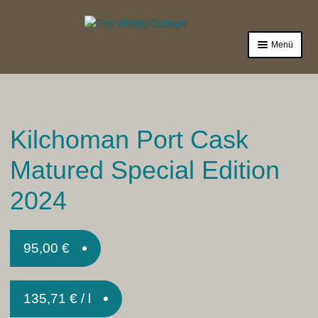
Zur
Zum
Navigation
Inhalt
Menü
springen
springen
Laden
Sale%
Kilchoman Port Cask
Whisky
Matured Special Edition
Gin
2024
Zubehör
Termine
95,00
€
Impressum
135,71
€
/
l
Mein Konto