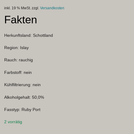
inkl. 19 % MwSt.
zzgl.
Versandkosten
Kontakt
Fakten
Warenkorb
Herkunftsland: Schottland
Region: Islay
Rauch: rauchig
Farbstoff: nein
Kühlfiltrierung: nein
Alkoholgehalt: 50,0%
Fasstyp: Ruby Port
2 vorrätig