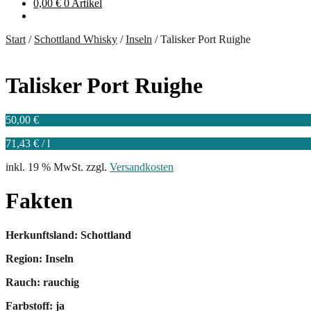
0,00
€
0 Artikel
Start
/
Schottland Whisky
/
Inseln
/
Talisker Port Ruighe
Talisker Port Ruighe
50,00
€
71,43
€
/
l
inkl. 19 % MwSt.
zzgl.
Versandkosten
Fakten
Herkunftsland: Schottland
Region: Inseln
Rauch: rauchig
Farbstoff: ja