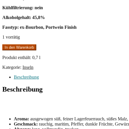
Kühlfiltrierung: nein
Alkoholgehalt: 45,8%
Fasstyp: ex-Bourbon, Portwein Finish
1 vorrätig
Talisker
In den Warenkorb
Port
Ruighe
Produkt enthält: 0,7
l
Menge
Kategorie:
Inseln
Beschreibung
Beschreibung
Aroma:
ausgewogen süß, feiner Lagerfeuerrauch, süßes Malz,
Geschmack:
rauchig, maritim, Pfeffer, dunkle Früchte, Gewür