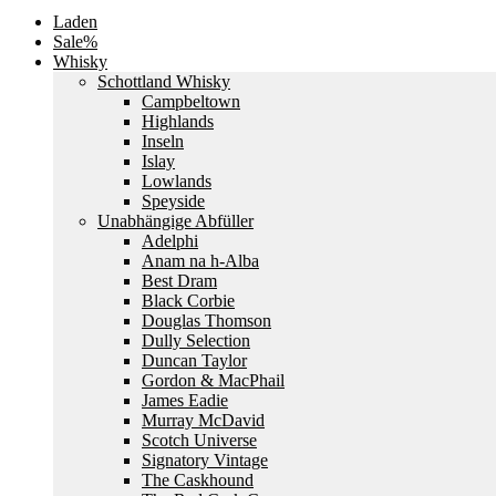
Laden
Sale%
Whisky
Schottland Whisky
Campbeltown
Highlands
Inseln
Islay
Lowlands
Speyside
Unabhängige Abfüller
Adelphi
Anam na h-Alba
Best Dram
Black Corbie
Douglas Thomson
Dully Selection
Duncan Taylor
Gordon & MacPhail
James Eadie
Murray McDavid
Scotch Universe
Signatory Vintage
The Caskhound