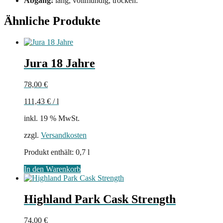
Abgang:
lang, vollmundig, trocken.
Ähnliche Produkte
Jura 18 Jahre
78,00
€
111,43
€
/
l
inkl. 19 % MwSt.
zzgl.
Versandkosten
Produkt enthält: 0,7
l
In den Warenkorb
Highland Park Cask Strength
74,00
€