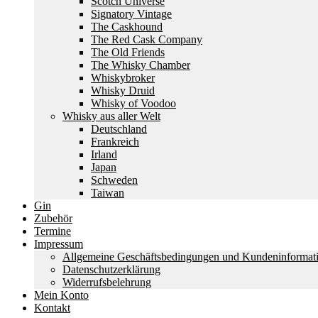
Scotch Universe
Signatory Vintage
The Caskhound
The Red Cask Company
The Old Friends
The Whisky Chamber
Whiskybroker
Whisky Druid
Whisky of Voodoo
Whisky aus aller Welt
Deutschland
Frankreich
Irland
Japan
Schweden
Taiwan
Gin
Zubehör
Termine
Impressum
Allgemeine Geschäftsbedingungen und Kundeninformat
Datenschutzerklärung
Widerrufsbelehrung
Mein Konto
Kontakt