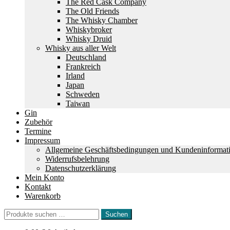
The Red Cask Company
The Old Friends
The Whisky Chamber
Whiskybroker
Whisky Druid
Whisky aus aller Welt
Deutschland
Frankreich
Irland
Japan
Schweden
Taiwan
Gin
Zubehör
Termine
Impressum
Allgemeine Geschäftsbedingungen und Kundeninformat
Widerrufsbelehrung
Datenschutzerklärung
Mein Konto
Kontakt
Warenkorb
Suchen
Suchen
nach: