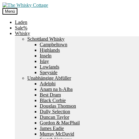
Zur
Zum
Navigation
Inhalt
Menü
springen
springen
Laden
Sale%
Whisky
Schottland Whisky
Campbeltown
Highlands
Inseln
Islay
Lowlands
Speyside
Unabhängige Abfüller
Adelphi
Anam na h-Alba
Best Dram
Black Corbie
Douglas Thomson
Dully Selection
Duncan Taylor
Gordon & MacPhail
James Eadie
Murray McDavid