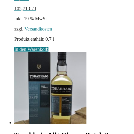
105,71
€
/
l
inkl. 19 % MwSt.
zzgl.
Versandkosten
Produkt enthält: 0,7
l
In den Warenkorb