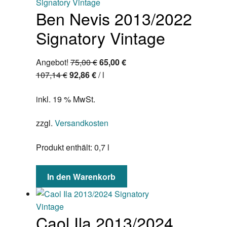
Ben Nevis 2013/2022
Signatory Vintage
Ursprünglicher
Aktueller
Angebot!
75,00
€
65,00
€
Preis
Preis
107,14
€
92,86
€
/
l
war:
ist:
inkl. 19 % MwSt.
75,00 €
65,00 €.
zzgl.
Versandkosten
Produkt enthält: 0,7
l
In den Warenkorb
Caol Ila 2013/2024