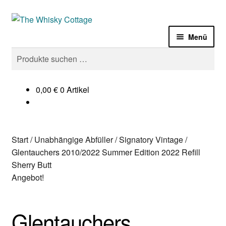
Zur
Zum
Navigation
Inhalt
Menü
springen
springen
Suchen
Suchen
Laden
nach:
Sale%
0,00
€
0 Artikel
Whisky
Start
/
Unabhängige Abfüller
/
Signatory Vintage
/
Gin
Glentauchers 2010/2022 Summer Edition 2022 Refill
Sherry Butt
Zubehör
Angebot!
Termine
Glentauchers
Impressum