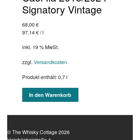
Signatory Vintage
68,00
€
97,14
€
/
l
inkl. 19 % MwSt.
zzgl.
Versandkosten
Produkt enthält: 0,7
l
In den Warenkorb
© The Whisky Cottage 2026
Hainbüchelstraße 4