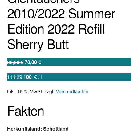
2010/2022 Summer
Mein Konto
Edition 2022 Refill
Kontakt
Sherry Butt
Warenkorb
Ursprünglicher
Aktueller
80,00
€
70,00
€
Preis
Preis
114.29
100
€
/
l
war:
ist:
80,00 €
70,00 €.
inkl. 19 % MwSt.
zzgl.
Versandkosten
Fakten
Herkunftsland: Schottland