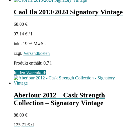
Caol Ila 2013/2024 Signatory Vintage
68,00
€
97,14
€
/
l
inkl. 19 % MwSt.
zzgl.
Versandkosten
Produkt enthält: 0,7
l
In den Warenkorb
Aberlour 2012 – Cask Strength
Collection – Signatory Vintage
88,00
€
125,71
€
/
l