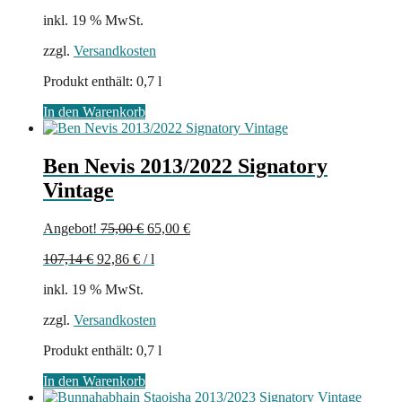
inkl. 19 % MwSt.
zzgl.
Versandkosten
Produkt enthält: 0,7
l
In den Warenkorb
Ben Nevis 2013/2022 Signatory
Vintage
Ursprünglicher
Aktueller
Angebot!
75,00
€
65,00
€
Preis
Preis
107,14
€
92,86
€
/
l
war:
ist:
75,00 €
65,00 €.
inkl. 19 % MwSt.
zzgl.
Versandkosten
Produkt enthält: 0,7
l
In den Warenkorb