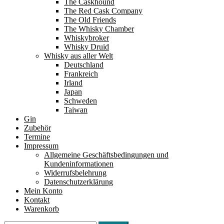
The Caskhound
The Red Cask Company
The Old Friends
The Whisky Chamber
Whiskybroker
Whisky Druid
Whisky aus aller Welt
Deutschland
Frankreich
Irland
Japan
Schweden
Taiwan
Gin
Zubehör
Termine
Impressum
Allgemeine Geschäftsbedingungen und
Kundeninformationen
Widerrufsbelehrung
Datenschutzerklärung
Mein Konto
Kontakt
Warenkorb