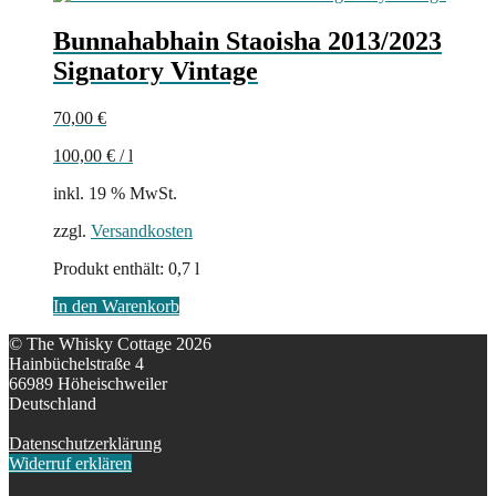
Bunnahabhain Staoisha 2013/2023
Signatory Vintage
70,00
€
100,00
€
/
l
inkl. 19 % MwSt.
zzgl.
Versandkosten
Produkt enthält: 0,7
l
In den Warenkorb
© The Whisky Cottage 2026
Hainbüchelstraße 4
66989 Höheischweiler
Deutschland
Datenschutzerklärung
Widerruf erklären