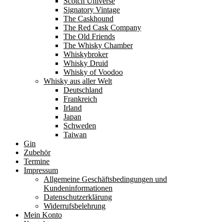
Scotch Universe
Signatory Vintage
The Caskhound
The Red Cask Company
The Old Friends
The Whisky Chamber
Whiskybroker
Whisky Druid
Whisky of Voodoo
Whisky aus aller Welt
Deutschland
Frankreich
Irland
Japan
Schweden
Taiwan
Gin
Zubehör
Termine
Impressum
Allgemeine Geschäftsbedingungen und
Kundeninformationen
Datenschutzerklärung
Widerrufsbelehrung
Mein Konto