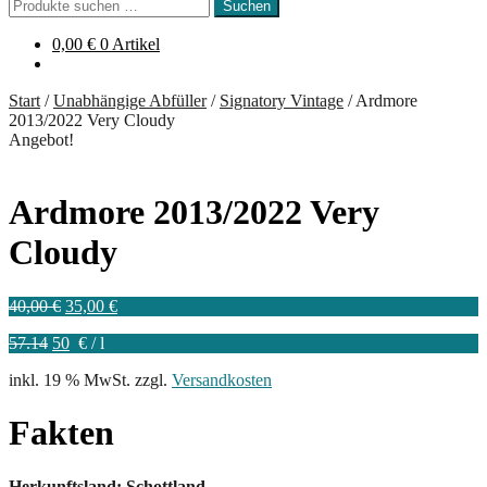
Suchen
Suchen
nach:
0,00
€
0 Artikel
Start
/
Unabhängige Abfüller
/
Signatory Vintage
/
Ardmore
2013/2022 Very Cloudy
Angebot!
Ardmore 2013/2022 Very
Cloudy
Ursprünglicher
Aktueller
40,00
€
35,00
€
Preis
Preis
57.14
50
€
/
l
war:
ist:
40,00 €
35,00 €.
inkl. 19 % MwSt.
zzgl.
Versandkosten
Fakten
Herkunftsland: Schottland