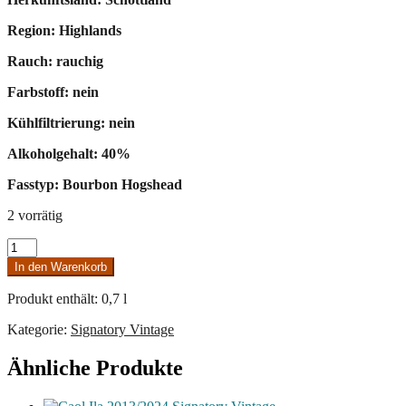
Region: Highlands
Rauch: rauchig
Farbstoff: nein
Kühlfiltrierung: nein
Alkoholgehalt: 40%
Fasstyp: Bourbon Hogshead
2 vorrätig
Ardmore
2013/2022
In den Warenkorb
Very
Cloudy
Produkt enthält: 0,7
l
Menge
Kategorie:
Signatory Vintage
Ähnliche Produkte