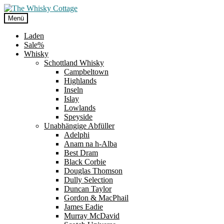
Zur
Zum
Navigation
Inhalt
Menü
springen
springen
Laden
Sale%
Whisky
Schottland Whisky
Campbeltown
Highlands
Inseln
Islay
Lowlands
Speyside
Unabhängige Abfüller
Adelphi
Anam na h-Alba
Best Dram
Black Corbie
Douglas Thomson
Dully Selection
Duncan Taylor
Gordon & MacPhail
James Eadie
Murray McDavid