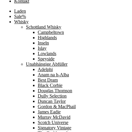
Kontakt
Laden
Sale%
Whisky
Schottland Whisky
Campbeltown
Highlands
Inseln
Islay
Lowlands
Speyside
Unabhängige Abfüller
Adelphi
Anam na h-Alba
Best Dram
Black Corbie
Douglas Thomson
Dully Selection
Duncan Taylor
Gordon & MacPhail
James Eadie
Murray McDavid
Scotch Universe
Signatory Vintage