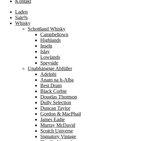
Kontakt
Laden
Sale%
Whisky
Schottland Whisky
Campbeltown
Highlands
Inseln
Islay
Lowlands
Speyside
Unabhängige Abfüller
Adelphi
Anam na h-Alba
Best Dram
Black Corbie
Douglas Thomson
Dully Selection
Duncan Taylor
Gordon & MacPhail
James Eadie
Murray McDavid
Scotch Universe
Signatory Vintage