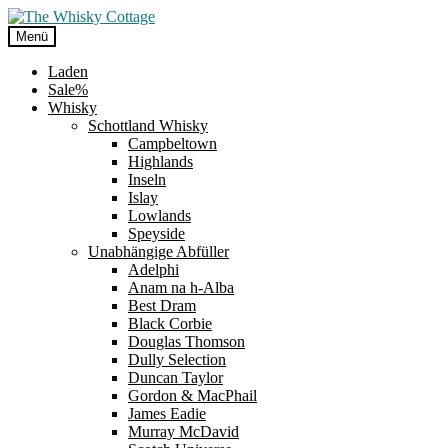
Zur
Zum
Navigation
Inhalt
Menü
springen
springen
Laden
Sale%
Whisky
Schottland Whisky
Campbeltown
Highlands
Inseln
Islay
Lowlands
Speyside
Unabhängige Abfüller
Adelphi
Anam na h-Alba
Best Dram
Black Corbie
Douglas Thomson
Dully Selection
Duncan Taylor
Gordon & MacPhail
James Eadie
Murray McDavid