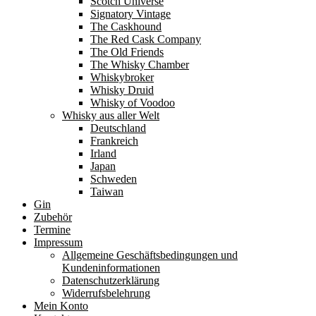
Scotch Universe
Signatory Vintage
The Caskhound
The Red Cask Company
The Old Friends
The Whisky Chamber
Whiskybroker
Whisky Druid
Whisky of Voodoo
Whisky aus aller Welt
Deutschland
Frankreich
Irland
Japan
Schweden
Taiwan
Gin
Zubehör
Termine
Impressum
Allgemeine Geschäftsbedingungen und
Kundeninformationen
Datenschutzerklärung
Widerrufsbelehrung
Mein Konto