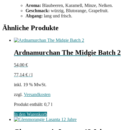
Aroma:
Blaubeeren, Karamell, Minze, Nelken.
Geschmack:
würzig, Blutorange, Grapefruit.
Abgang:
lang und frisch.
Ähnliche Produkte
Ardnamurchan The Midgie Batch 2
54,00
€
77,14
€
/
l
inkl. 19 % MwSt.
zzgl.
Versandkosten
Produkt enthält: 0,7
l
In den Warenkorb