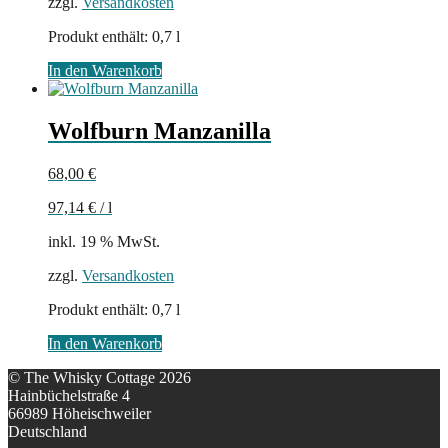
zzgl.
Versandkosten
Produkt enthält: 0,7
l
In den Warenkorb
Wolfburn Manzanilla
68,00
€
97,14
€
/
l
inkl. 19 % MwSt.
zzgl.
Versandkosten
Produkt enthält: 0,7
l
In den Warenkorb
© The Whisky Cottage 2026
Hainbüchelstraße 4
66989 Höheischweiler
Deutschland