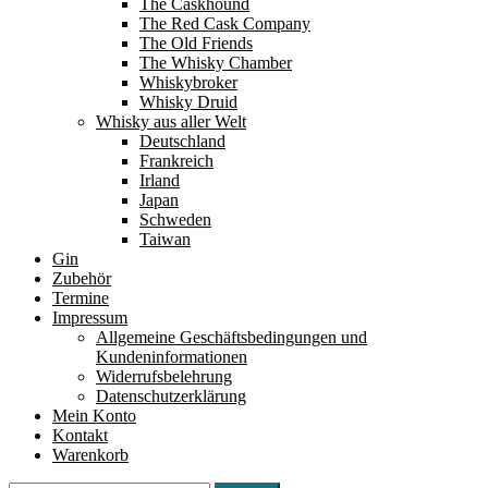
The Caskhound
The Red Cask Company
The Old Friends
The Whisky Chamber
Whiskybroker
Whisky Druid
Whisky aus aller Welt
Deutschland
Frankreich
Irland
Japan
Schweden
Taiwan
Gin
Zubehör
Termine
Impressum
Allgemeine Geschäftsbedingungen und
Kundeninformationen
Widerrufsbelehrung
Datenschutzerklärung
Mein Konto
Kontakt
Warenkorb