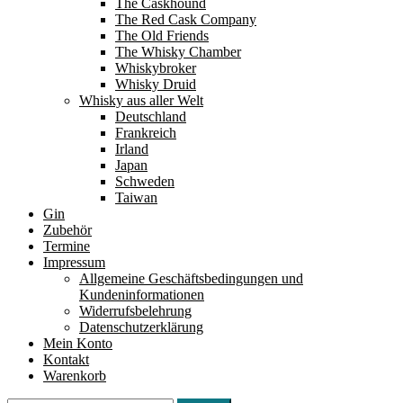
The Caskhound
The Red Cask Company
The Old Friends
The Whisky Chamber
Whiskybroker
Whisky Druid
Whisky aus aller Welt
Deutschland
Frankreich
Irland
Japan
Schweden
Taiwan
Gin
Zubehör
Termine
Impressum
Allgemeine Geschäftsbedingungen und
Kundeninformationen
Widerrufsbelehrung
Datenschutzerklärung
Mein Konto
Kontakt
Warenkorb