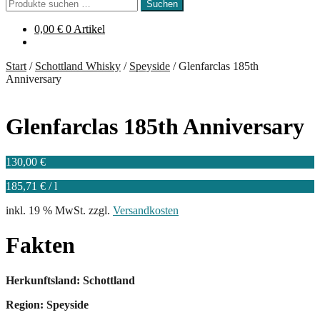
Suchen
Suchen
nach:
0,00
€
0 Artikel
Start
/
Schottland Whisky
/
Speyside
/
Glenfarclas 185th
Anniversary
Glenfarclas 185th Anniversary
130,00
€
185,71
€
/
l
inkl. 19 % MwSt.
zzgl.
Versandkosten
Fakten
Herkunftsland: Schottland
Region: Speyside