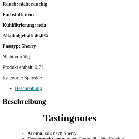
Rauch: nicht rauchig
Farbstoff: nein
Kühlfiltrierung: nein
Alkoholgehalt: 46,0%
Fasstyp: Sherry
Nicht vorrätig
Produkt enthält: 0,7
l
Kategorie:
Speyside
Beschreibung
Beschreibung
Tastingnotes
Aroma:
süß nach Sherry
Geschmack:
verbranntes Karamell, süße Früchte.