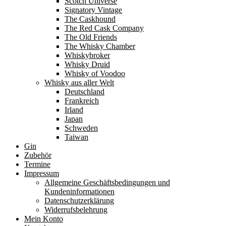
Scotch Universe
Signatory Vintage
The Caskhound
The Red Cask Company
The Old Friends
The Whisky Chamber
Whiskybroker
Whisky Druid
Whisky of Voodoo
Whisky aus aller Welt
Deutschland
Frankreich
Irland
Japan
Schweden
Taiwan
Gin
Zubehör
Termine
Impressum
Allgemeine Geschäftsbedingungen und
Kundeninformationen
Datenschutzerklärung
Widerrufsbelehrung
Mein Konto