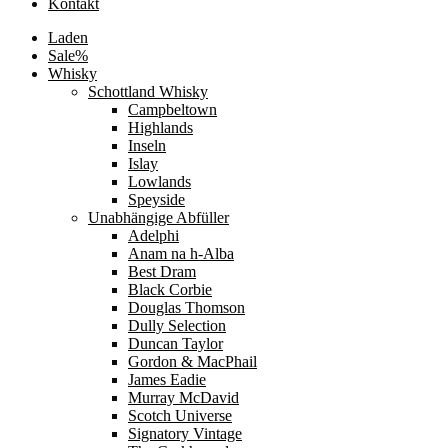
Kontakt
Laden
Sale%
Whisky
Schottland Whisky
Campbeltown
Highlands
Inseln
Islay
Lowlands
Speyside
Unabhängige Abfüller
Adelphi
Anam na h-Alba
Best Dram
Black Corbie
Douglas Thomson
Dully Selection
Duncan Taylor
Gordon & MacPhail
James Eadie
Murray McDavid
Scotch Universe
Signatory Vintage