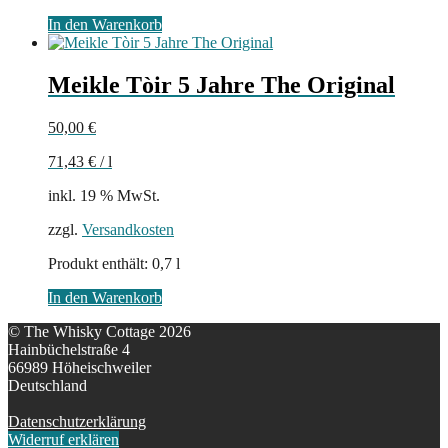
In den Warenkorb
Meikle Tòir 5 Jahre The Original
50,00
€
71,43
€
/
l
inkl. 19 % MwSt.
zzgl.
Versandkosten
Produkt enthält: 0,7
l
In den Warenkorb
© The Whisky Cottage 2026
Hainbüchelstraße 4
66989 Höheischweiler
Deutschland
Datenschutzerklärung
Widerruf erklären