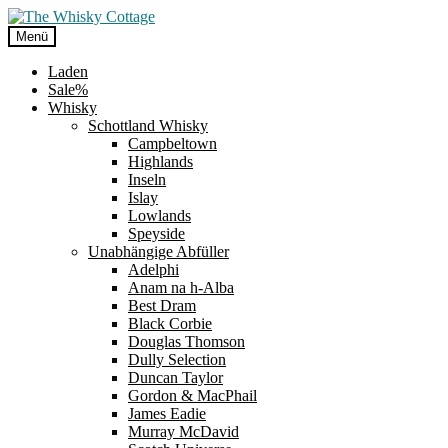
Zur
Zum
Navigation
Inhalt
Menü
springen
springen
Laden
Sale%
Whisky
Schottland Whisky
Campbeltown
Highlands
Inseln
Islay
Lowlands
Speyside
Unabhängige Abfüller
Adelphi
Anam na h-Alba
Best Dram
Black Corbie
Douglas Thomson
Dully Selection
Duncan Taylor
Gordon & MacPhail
James Eadie
Murray McDavid