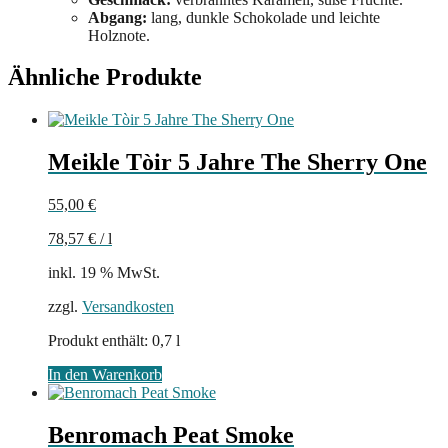
Abgang:
lang, dunkle Schokolade und leichte
Holznote.
Ähnliche Produkte
Meikle Tòir 5 Jahre The Sherry One
55,00
€
78,57
€
/
l
inkl. 19 % MwSt.
zzgl.
Versandkosten
Produkt enthält: 0,7
l
In den Warenkorb
Benromach Peat Smoke