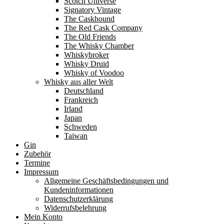
Scotch Universe
Signatory Vintage
The Caskhound
The Red Cask Company
The Old Friends
The Whisky Chamber
Whiskybroker
Whisky Druid
Whisky of Voodoo
Whisky aus aller Welt
Deutschland
Frankreich
Irland
Japan
Schweden
Taiwan
Gin
Zubehör
Termine
Impressum
Allgemeine Geschäftsbedingungen und
Kundeninformationen
Datenschutzerklärung
Widerrufsbelehrung
Mein Konto