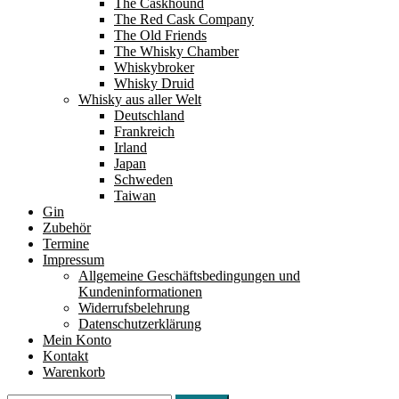
The Caskhound
The Red Cask Company
The Old Friends
The Whisky Chamber
Whiskybroker
Whisky Druid
Whisky aus aller Welt
Deutschland
Frankreich
Irland
Japan
Schweden
Taiwan
Gin
Zubehör
Termine
Impressum
Allgemeine Geschäftsbedingungen und
Kundeninformationen
Widerrufsbelehrung
Datenschutzerklärung
Mein Konto
Kontakt
Warenkorb