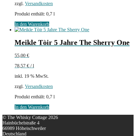
zzgl.
Versandkosten
Produkt enthält: 0,7
l
In den Warenkorb
Meikle Tòir 5 Jahre The Sherry One
55,00
€
78,57
€
/
l
inkl. 19 % MwSt.
zzgl.
Versandkosten
Produkt enthält: 0,7
l
In den Warenkorb
© The Whisky Cottage 2026
Hainbüchelstraße 4
66989 Höheischweiler
Deutschland