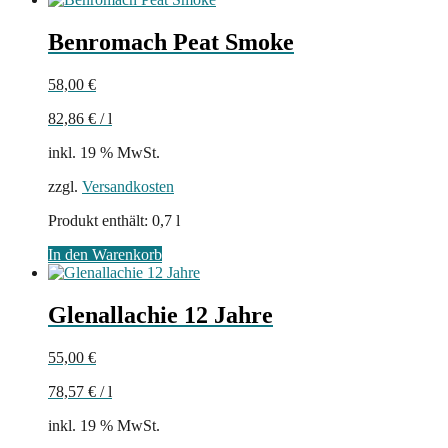
Benromach Peat Smoke
58,00
€
82,86
€
/
l
inkl. 19 % MwSt.
zzgl.
Versandkosten
Produkt enthält: 0,7
l
In den Warenkorb
Glenallachie 12 Jahre
55,00
€
78,57
€
/
l
inkl. 19 % MwSt.