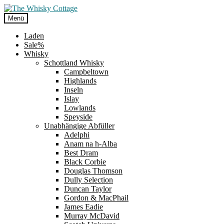
Zur
Zum
Navigation
Inhalt
Menü
springen
springen
Laden
Sale%
Whisky
Schottland Whisky
Campbeltown
Highlands
Inseln
Islay
Lowlands
Speyside
Unabhängige Abfüller
Adelphi
Anam na h-Alba
Best Dram
Black Corbie
Douglas Thomson
Dully Selection
Duncan Taylor
Gordon & MacPhail
James Eadie
Murray McDavid