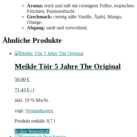
Aroma:
reich und süß mit cremigem Toffee, tropischen
Früchten, Passionsfrucht.
Geschmack:
cremig süße Vanille, Äpfel, Mango,
Orange.
Abgang:
sanft und verweilend.
Ähnliche Produkte
Meikle Tòir 5 Jahre The Original
50,00
€
71,43
€
/
l
inkl. 19 % MwSt.
zzgl.
Versandkosten
Produkt enthält: 0,7
l
In den Warenkorb