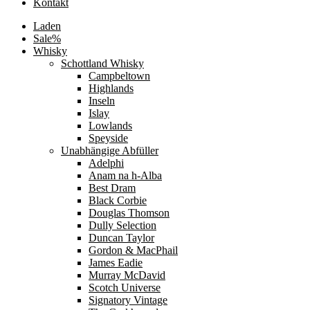
Kontakt
Laden
Sale%
Whisky
Schottland Whisky
Campbeltown
Highlands
Inseln
Islay
Lowlands
Speyside
Unabhängige Abfüller
Adelphi
Anam na h-Alba
Best Dram
Black Corbie
Douglas Thomson
Dully Selection
Duncan Taylor
Gordon & MacPhail
James Eadie
Murray McDavid
Scotch Universe
Signatory Vintage