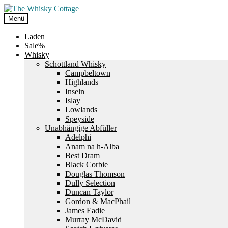
Zur
Zum
Navigation
Inhalt
Menü
springen
springen
Laden
Sale%
Whisky
Schottland Whisky
Campbeltown
Highlands
Inseln
Islay
Lowlands
Speyside
Unabhängige Abfüller
Adelphi
Anam na h-Alba
Best Dram
Black Corbie
Douglas Thomson
Dully Selection
Duncan Taylor
Gordon & MacPhail
James Eadie
Murray McDavid