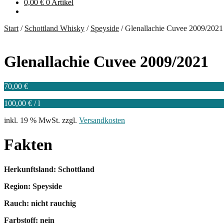
0,00
€
0 Artikel
Start
/
Schottland Whisky
/
Speyside
/
Glenallachie Cuvee 2009/2021
Glenallachie Cuvee 2009/2021
70,00
€
100,00
€
/
l
inkl. 19 % MwSt.
zzgl.
Versandkosten
Fakten
Herkunftsland: Schottland
Region: Speyside
Rauch: nicht rauchig
Farbstoff: nein