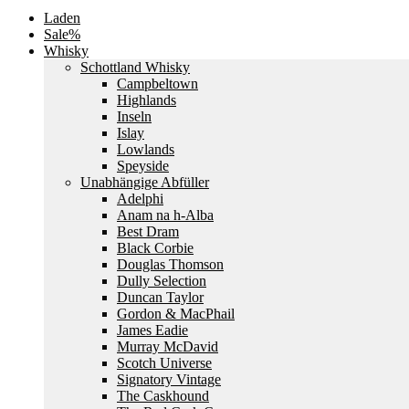
Laden
Sale%
Whisky
Schottland Whisky
Campbeltown
Highlands
Inseln
Islay
Lowlands
Speyside
Unabhängige Abfüller
Adelphi
Anam na h-Alba
Best Dram
Black Corbie
Douglas Thomson
Dully Selection
Duncan Taylor
Gordon & MacPhail
James Eadie
Murray McDavid
Scotch Universe
Signatory Vintage
The Caskhound