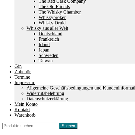
The Red Cask Company
The Old Friends
The Whisky Chamber
Whiskybroker
Whisky Druid
Whisky aus aller Welt
Deutschland
Frankreich
Irland
Japan
Schweden
Taiwan
Gin
Zubehör
Termine
Impressum
Allgemeine Geschäftsbedingungen und Kundeninformat
Widerrufsbelehrung
Datenschutzerklärung
Mein Konto
Kontakt
Warenkorb
Suchen
Suchen
nach: