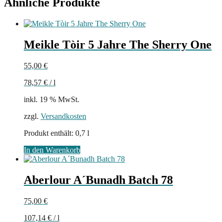
Ähnliche Produkte
Meikle Tòir 5 Jahre The Sherry One
55,00
€
78,57
€
/
l
inkl. 19 % MwSt.
zzgl.
Versandkosten
Produkt enthält: 0,7
l
In den Warenkorb
Aberlour A´Bunadh Batch 78
75,00
€
107,14
€
/
l