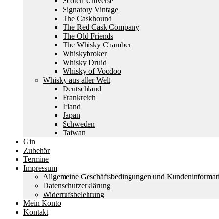
Scotch Universe
Signatory Vintage
The Caskhound
The Red Cask Company
The Old Friends
The Whisky Chamber
Whiskybroker
Whisky Druid
Whisky of Voodoo
Whisky aus aller Welt
Deutschland
Frankreich
Irland
Japan
Schweden
Taiwan
Gin
Zubehör
Termine
Impressum
Allgemeine Geschäftsbedingungen und Kundeninformat
Datenschutzerklärung
Widerrufsbelehrung
Mein Konto
Kontakt