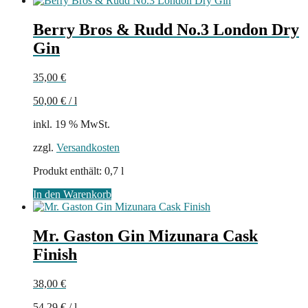
Berry Bros & Rudd No.3 London Dry
Gin
35,00
€
50,00
€
/
l
inkl. 19 % MwSt.
zzgl.
Versandkosten
Produkt enthält: 0,7
l
In den Warenkorb
Mr. Gaston Gin Mizunara Cask
Finish
38,00
€
54,29
€
/
l