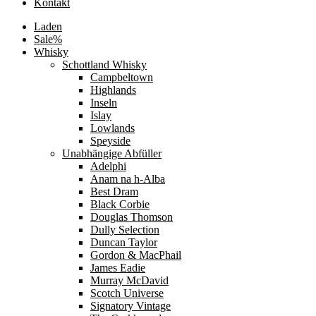
Kontakt
Laden
Sale%
Whisky
Schottland Whisky
Campbeltown
Highlands
Inseln
Islay
Lowlands
Speyside
Unabhängige Abfüller
Adelphi
Anam na h-Alba
Best Dram
Black Corbie
Douglas Thomson
Dully Selection
Duncan Taylor
Gordon & MacPhail
James Eadie
Murray McDavid
Scotch Universe
Signatory Vintage