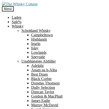
Zur
Zum
Navigation
Inhalt
Menü
springen
springen
Laden
Sale%
Whisky
Schottland Whisky
Campbeltown
Highlands
Inseln
Islay
Lowlands
Speyside
Unabhängige Abfüller
Adelphi
Anam na h-Alba
Best Dram
Black Corbie
Douglas Thomson
Dully Selection
Duncan Taylor
Gordon & MacPhail
James Eadie
Murray McDavid