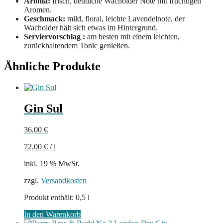
Aroma:
frisch, deutliche Wacholder Note mit fruchtigen
Aromen.
Geschmack:
mild, floral, leichte Lavendelnote, der
Wacholder hält sich etwas im Hintergrund.
Serviervorschlag :
am besten mit einem leichten,
zurückhaltendem Tonic genießen.
Ähnliche Produkte
Gin Sul
36,00
€
72,00
€
/
l
inkl. 19 % MwSt.
zzgl.
Versandkosten
Produkt enthält: 0,5
l
In den Warenkorb