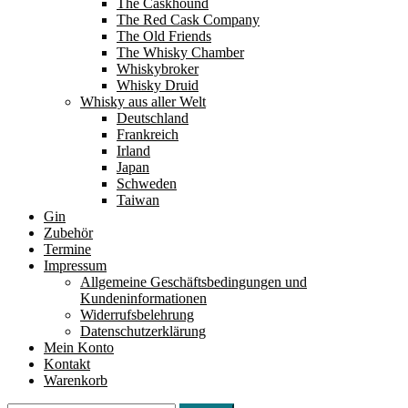
The Caskhound
The Red Cask Company
The Old Friends
The Whisky Chamber
Whiskybroker
Whisky Druid
Whisky aus aller Welt
Deutschland
Frankreich
Irland
Japan
Schweden
Taiwan
Gin
Zubehör
Termine
Impressum
Allgemeine Geschäftsbedingungen und
Kundeninformationen
Widerrufsbelehrung
Datenschutzerklärung
Mein Konto
Kontakt
Warenkorb