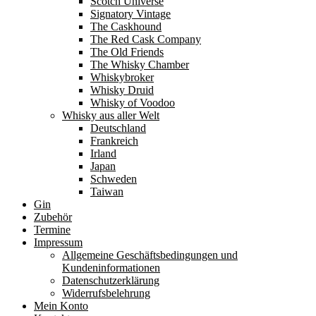
Scotch Universe
Signatory Vintage
The Caskhound
The Red Cask Company
The Old Friends
The Whisky Chamber
Whiskybroker
Whisky Druid
Whisky of Voodoo
Whisky aus aller Welt
Deutschland
Frankreich
Irland
Japan
Schweden
Taiwan
Gin
Zubehör
Termine
Impressum
Allgemeine Geschäftsbedingungen und
Kundeninformationen
Datenschutzerklärung
Widerrufsbelehrung
Mein Konto