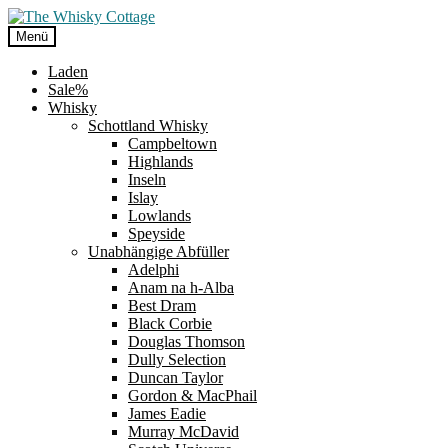
Zur
Zum
Navigation
Inhalt
Menü
springen
springen
Laden
Sale%
Whisky
Schottland Whisky
Campbeltown
Highlands
Inseln
Islay
Lowlands
Speyside
Unabhängige Abfüller
Adelphi
Anam na h-Alba
Best Dram
Black Corbie
Douglas Thomson
Dully Selection
Duncan Taylor
Gordon & MacPhail
James Eadie
Murray McDavid