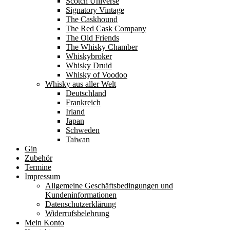
Scotch Universe
Signatory Vintage
The Caskhound
The Red Cask Company
The Old Friends
The Whisky Chamber
Whiskybroker
Whisky Druid
Whisky of Voodoo
Whisky aus aller Welt
Deutschland
Frankreich
Irland
Japan
Schweden
Taiwan
Gin
Zubehör
Termine
Impressum
Allgemeine Geschäftsbedingungen und
Kundeninformationen
Datenschutzerklärung
Widerrufsbelehrung
Mein Konto