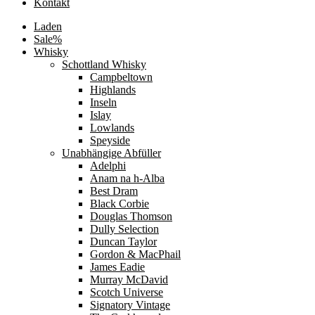
Kontakt
Laden
Sale%
Whisky
Schottland Whisky
Campbeltown
Highlands
Inseln
Islay
Lowlands
Speyside
Unabhängige Abfüller
Adelphi
Anam na h-Alba
Best Dram
Black Corbie
Douglas Thomson
Dully Selection
Duncan Taylor
Gordon & MacPhail
James Eadie
Murray McDavid
Scotch Universe
Signatory Vintage