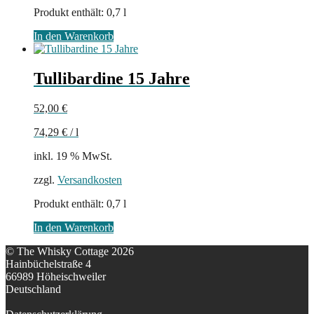
Produkt enthält: 0,7
l
In den Warenkorb
Tullibardine 15 Jahre
52,00
€
74,29
€
/
l
inkl. 19 % MwSt.
zzgl.
Versandkosten
Produkt enthält: 0,7
l
In den Warenkorb
© The Whisky Cottage 2026
Hainbüchelstraße 4
66989 Höheischweiler
Deutschland