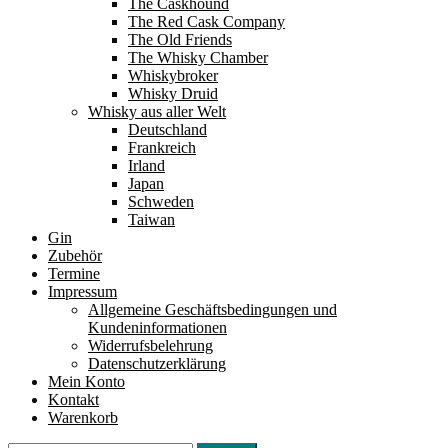
The Caskhound
The Red Cask Company
The Old Friends
The Whisky Chamber
Whiskybroker
Whisky Druid
Whisky aus aller Welt
Deutschland
Frankreich
Irland
Japan
Schweden
Taiwan
Gin
Zubehör
Termine
Impressum
Allgemeine Geschäftsbedingungen und
Kundeninformationen
Widerrufsbelehrung
Datenschutzerklärung
Mein Konto
Kontakt
Warenkorb