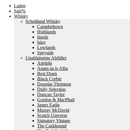
Laden
Sale%
Whisky
Schottland Whisky
Campbeltown
Highlands
Inseln
Islay
Lowlands
Speyside
Unabhängige Abfüller
Adelphi
Anam na h-Alba
Best Dram
Black Corbie
Douglas Thomson
Dully Selection
Duncan Taylor
Gordon & MacPhail
James Eadie
Murray McDavid
Scotch Universe
Signatory Vintage
The Caskhound