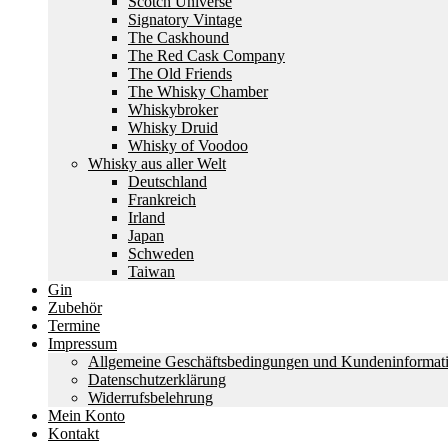
Scotch Universe
Signatory Vintage
The Caskhound
The Red Cask Company
The Old Friends
The Whisky Chamber
Whiskybroker
Whisky Druid
Whisky of Voodoo
Whisky aus aller Welt
Deutschland
Frankreich
Irland
Japan
Schweden
Taiwan
Gin
Zubehör
Termine
Impressum
Allgemeine Geschäftsbedingungen und Kundeninformat
Datenschutzerklärung
Widerrufsbelehrung
Mein Konto
Kontakt