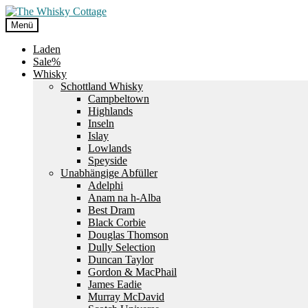
Zur
Zum
Navigation
Inhalt
Menü
springen
springen
Laden
Sale%
Whisky
Schottland Whisky
Campbeltown
Highlands
Inseln
Islay
Lowlands
Speyside
Unabhängige Abfüller
Adelphi
Anam na h-Alba
Best Dram
Black Corbie
Douglas Thomson
Dully Selection
Duncan Taylor
Gordon & MacPhail
James Eadie
Murray McDavid