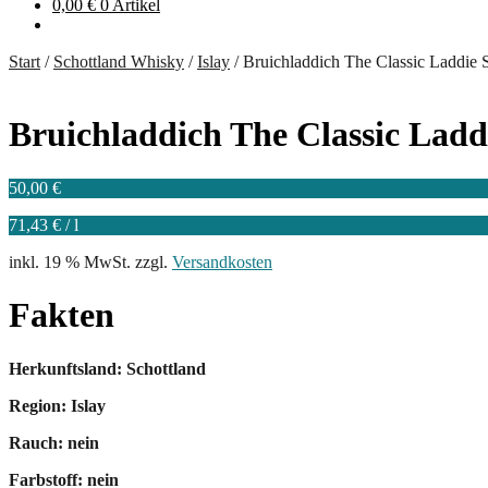
0,00
€
0 Artikel
Start
/
Schottland Whisky
/
Islay
/
Bruichladdich The Classic Laddie S
Bruichladdich The Classic Laddi
50,00
€
71,43
€
/
l
inkl. 19 % MwSt.
zzgl.
Versandkosten
Fakten
Herkunftsland: Schottland
Region: Islay
Rauch: nein
Farbstoff: nein