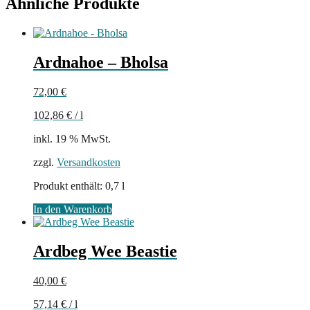
Ähnliche Produkte
Ardnahoe – Bholsa
72,00
€
102,86
€
/
l
inkl. 19 % MwSt.
zzgl.
Versandkosten
Produkt enthält: 0,7
l
In den Warenkorb
Ardbeg Wee Beastie
40,00
€
57,14
€
/
l