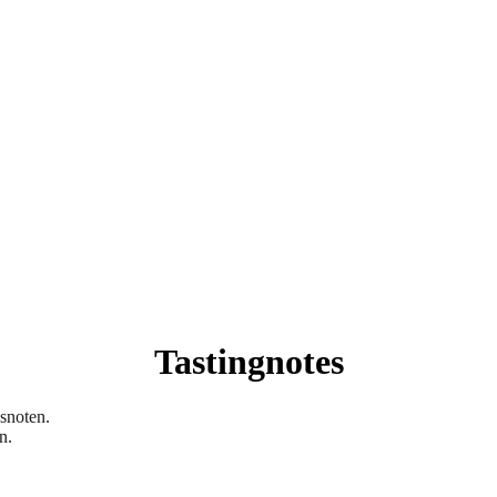
Tastingnotes
snoten.
n.