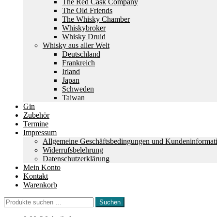
The Red Cask Company
The Old Friends
The Whisky Chamber
Whiskybroker
Whisky Druid
Whisky aus aller Welt
Deutschland
Frankreich
Irland
Japan
Schweden
Taiwan
Gin
Zubehör
Termine
Impressum
Allgemeine Geschäftsbedingungen und Kundeninformat
Widerrufsbelehrung
Datenschutzerklärung
Mein Konto
Kontakt
Warenkorb
Suchen
Suchen
nach: