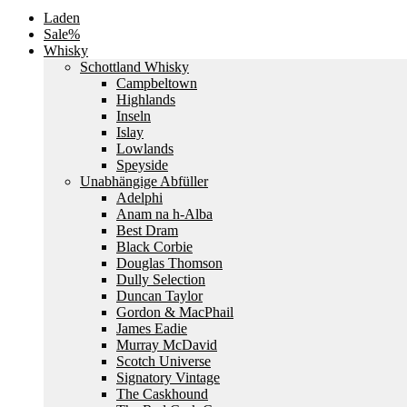
Laden
Sale%
Whisky
Schottland Whisky
Campbeltown
Highlands
Inseln
Islay
Lowlands
Speyside
Unabhängige Abfüller
Adelphi
Anam na h-Alba
Best Dram
Black Corbie
Douglas Thomson
Dully Selection
Duncan Taylor
Gordon & MacPhail
James Eadie
Murray McDavid
Scotch Universe
Signatory Vintage
The Caskhound