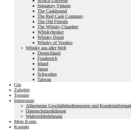
Scotch Universe
Signatory Vintage
The Caskhound
The Red Cask Company
The Old Friends
The Whisky Chamber
Whiskybroker
Whisky Druid
Whisky of Voodoo
Whisky aus aller Welt
Deutschland
Frankreich
Irland
Japan
Schweden
Taiwan
Gin
Zubehör
Termine
Impressum
Allgemeine Geschäftsbedingungen und Kundeninformat
Datenschutzerklärung
Widerrufsbelehrung
Mein Konto
Kontakt