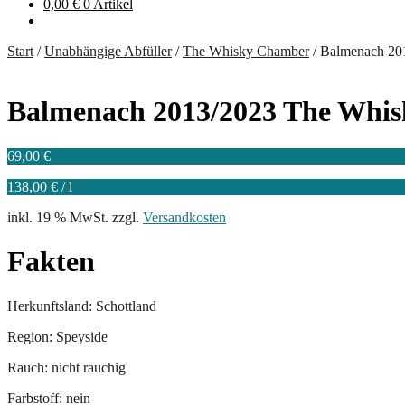
0,00
€
0 Artikel
Start
/
Unabhängige Abfüller
/
The Whisky Chamber
/
Balmenach 20
Balmenach 2013/2023 The Whi
69,00
€
138,00
€
/
l
inkl. 19 % MwSt.
zzgl.
Versandkosten
Fakten
Herkunftsland: Schottland
Region: Speyside
Rauch: nicht rauchig
Farbstoff: nein