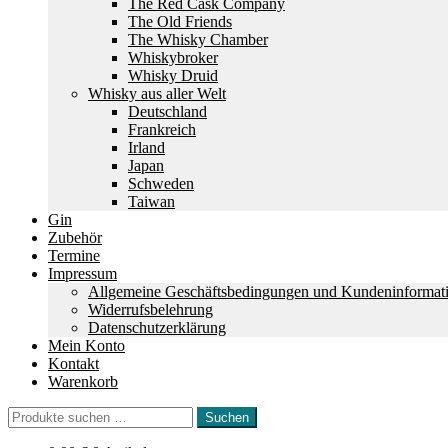
The Red Cask Company
The Old Friends
The Whisky Chamber
Whiskybroker
Whisky Druid
Whisky aus aller Welt
Deutschland
Frankreich
Irland
Japan
Schweden
Taiwan
Gin
Zubehör
Termine
Impressum
Allgemeine Geschäftsbedingungen und Kundeninformat
Widerrufsbelehrung
Datenschutzerklärung
Mein Konto
Kontakt
Warenkorb
Suchen
Suchen
nach: