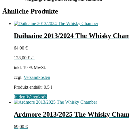
Ähnliche Produkte
Dailuaine 2013/2024 The Whisky Cha
64,00
€
128,00
€
/
l
inkl. 19 % MwSt.
zzgl.
Versandkosten
Produkt enthält: 0,5
l
In den Warenkorb
Ardmore 2013/2025 The Whisky Cha
69,00
€