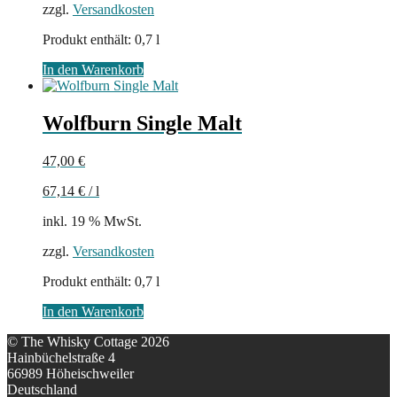
zzgl.
Versandkosten
Produkt enthält: 0,7
l
In den Warenkorb
Wolfburn Single Malt
47,00
€
67,14
€
/
l
inkl. 19 % MwSt.
zzgl.
Versandkosten
Produkt enthält: 0,7
l
In den Warenkorb
© The Whisky Cottage 2026
Hainbüchelstraße 4
66989 Höheischweiler
Deutschland