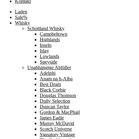
Kontakt
Laden
Sale%
Whisky
Schottland Whisky
Campbeltown
Highlands
Inseln
Islay
Lowlands
Speyside
Unabhängige Abfüller
Adelphi
Anam na h-Alba
Best Dram
Black Corbie
Douglas Thomson
Dully Selection
Duncan Taylor
Gordon & MacPhail
James Eadie
Murray McDavid
Scotch Universe
Signatory Vintage