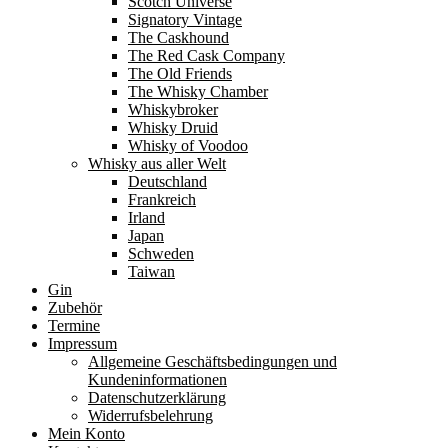
Scotch Universe
Signatory Vintage
The Caskhound
The Red Cask Company
The Old Friends
The Whisky Chamber
Whiskybroker
Whisky Druid
Whisky of Voodoo
Whisky aus aller Welt
Deutschland
Frankreich
Irland
Japan
Schweden
Taiwan
Gin
Zubehör
Termine
Impressum
Allgemeine Geschäftsbedingungen und
Kundeninformationen
Datenschutzerklärung
Widerrufsbelehrung
Mein Konto