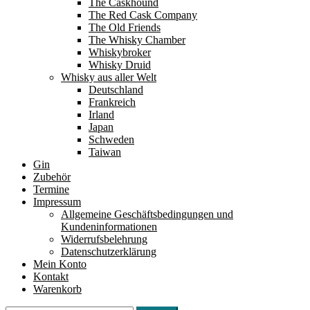
The Caskhound
The Red Cask Company
The Old Friends
The Whisky Chamber
Whiskybroker
Whisky Druid
Whisky aus aller Welt
Deutschland
Frankreich
Irland
Japan
Schweden
Taiwan
Gin
Zubehör
Termine
Impressum
Allgemeine Geschäftsbedingungen und
Kundeninformationen
Widerrufsbelehrung
Datenschutzerklärung
Mein Konto
Kontakt
Warenkorb