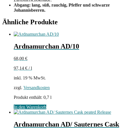
Abgang: lang, süß, rauchig, Pfeffer und schwarze
Johannisbeeren.
Ähnliche Produkte
Ardnamurchan AD/10
68,00
€
97,14
€
/
l
inkl. 19 % MwSt.
zzgl.
Versandkosten
Produkt enthält: 0,7
l
In den Warenkorb
Ardnamurchan AD/ Sauternes Cask