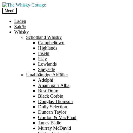
Zur
Zum
Navigation
Inhalt
Menü
springen
springen
Laden
Sale%
Whisky
Schottland Whisky
Campbeltown
Highlands
Inseln
Islay
Lowlands
Speyside
Unabhängige Abfüller
Adelphi
Anam na h-Alba
Best Dram
Black Corbie
Douglas Thomson
Dully Selection
Duncan Taylor
Gordon & MacPhail
James Eadie
Murray McDavid