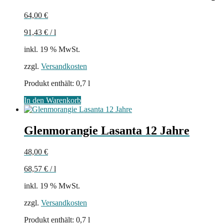
64,00
€
91,43
€
/
l
inkl. 19 % MwSt.
zzgl.
Versandkosten
Produkt enthält: 0,7
l
In den Warenkorb
Glenmorangie Lasanta 12 Jahre
48,00
€
68,57
€
/
l
inkl. 19 % MwSt.
zzgl.
Versandkosten
Produkt enthält: 0,7
l