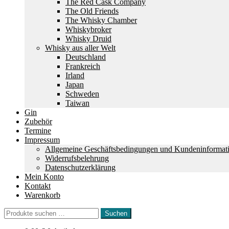
The Red Cask Company
The Old Friends
The Whisky Chamber
Whiskybroker
Whisky Druid
Whisky aus aller Welt
Deutschland
Frankreich
Irland
Japan
Schweden
Taiwan
Gin
Zubehör
Termine
Impressum
Allgemeine Geschäftsbedingungen und Kundeninformat
Widerrufsbelehrung
Datenschutzerklärung
Mein Konto
Kontakt
Warenkorb
Suchen
Suchen
nach: