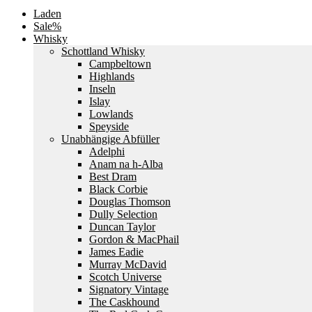
Laden
Sale%
Whisky
Schottland Whisky
Campbeltown
Highlands
Inseln
Islay
Lowlands
Speyside
Unabhängige Abfüller
Adelphi
Anam na h-Alba
Best Dram
Black Corbie
Douglas Thomson
Dully Selection
Duncan Taylor
Gordon & MacPhail
James Eadie
Murray McDavid
Scotch Universe
Signatory Vintage
The Caskhound