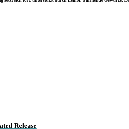
 setzt sich fort, unterstützt durch Leinöl, wärmende Gewürze, L
ated Release