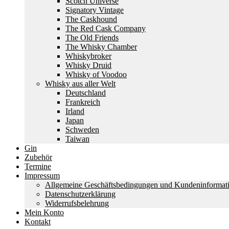
Scotch Universe
Signatory Vintage
The Caskhound
The Red Cask Company
The Old Friends
The Whisky Chamber
Whiskybroker
Whisky Druid
Whisky of Voodoo
Whisky aus aller Welt
Deutschland
Frankreich
Irland
Japan
Schweden
Taiwan
Gin
Zubehör
Termine
Impressum
Allgemeine Geschäftsbedingungen und Kundeninformat
Datenschutzerklärung
Widerrufsbelehrung
Mein Konto
Kontakt