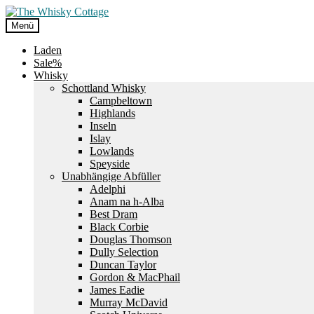
Zur
Zum
Navigation
Inhalt
Menü
springen
springen
Laden
Sale%
Whisky
Schottland Whisky
Campbeltown
Highlands
Inseln
Islay
Lowlands
Speyside
Unabhängige Abfüller
Adelphi
Anam na h-Alba
Best Dram
Black Corbie
Douglas Thomson
Dully Selection
Duncan Taylor
Gordon & MacPhail
James Eadie
Murray McDavid