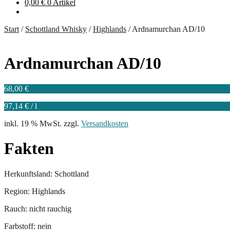
0,00
€
0 Artikel
Start
/
Schottland Whisky
/
Highlands
/
Ardnamurchan AD/10
Ardnamurchan AD/10
68,00
€
97,14
€
/
l
inkl. 19 % MwSt.
zzgl.
Versandkosten
Fakten
Herkunftsland: Schottland
Region: Highlands
Rauch: nicht rauchig
Farbstoff: nein