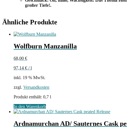
Geschmack: Oh, hallo, Wachsigkeit! Das Thema Honig
großer Tiefe!.
Ähnliche Produkte
Wolfburn Manzanilla
68,00
€
97,14
€
/
l
inkl. 19 % MwSt.
zzgl.
Versandkosten
Produkt enthält: 0,7
l
In den Warenkorb
Ardnamurchan AD/ Sauternes Cask pe