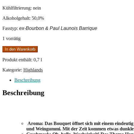
Kühlfiltrierung: nein
Alkoholgehalt: 50,0%
Fasstyp:
ex-Bourbon & Paul Launois Barrique
1 vorrätig
Ardnamurchan
In den Warenkorb
AD/10
Menge
Produkt enthält: 0,7
l
Kategorie:
Highlands
Beschreibung
Beschreibung
Aroma: Das Bouquet öffnet sich mit einem eindeutig
und Weingummi. Mit der Zeit kommen etwas dunkler