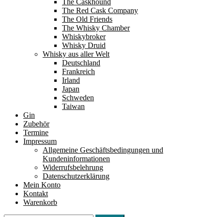
The Caskhound
The Red Cask Company
The Old Friends
The Whisky Chamber
Whiskybroker
Whisky Druid
Whisky aus aller Welt
Deutschland
Frankreich
Irland
Japan
Schweden
Taiwan
Gin
Zubehör
Termine
Impressum
Allgemeine Geschäftsbedingungen und
Kundeninformationen
Widerrufsbelehrung
Datenschutzerklärung
Mein Konto
Kontakt
Warenkorb