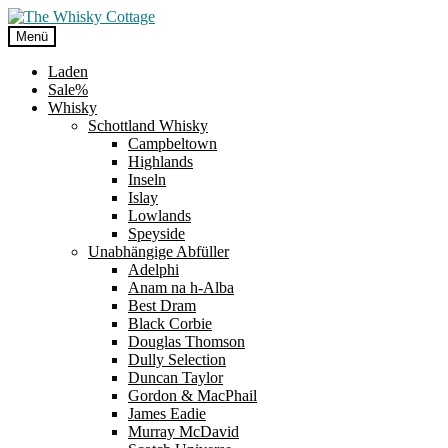
Zur
Zum
Navigation
Inhalt
Menü
springen
springen
Laden
Sale%
Whisky
Schottland Whisky
Campbeltown
Highlands
Inseln
Islay
Lowlands
Speyside
Unabhängige Abfüller
Adelphi
Anam na h-Alba
Best Dram
Black Corbie
Douglas Thomson
Dully Selection
Duncan Taylor
Gordon & MacPhail
James Eadie
Murray McDavid