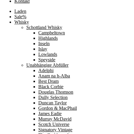
Kontakt
Laden
Sale%
Whisky
Schottland Whisky
Campbeltown
Highlands
Inseln
Islay
Lowlands
Speyside
Unabhängige Abfüller
Adelphi
Anam na h-Alba
Best Dram
Black Corbie
Douglas Thomson
Dully Selection
Duncan Taylor
Gordon & MacPhail
James Eadie
Murray McDavid
Scotch Universe
Signatory Vintage