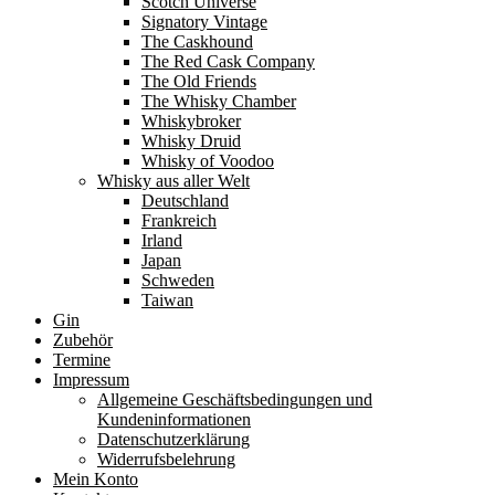
Scotch Universe
Signatory Vintage
The Caskhound
The Red Cask Company
The Old Friends
The Whisky Chamber
Whiskybroker
Whisky Druid
Whisky of Voodoo
Whisky aus aller Welt
Deutschland
Frankreich
Irland
Japan
Schweden
Taiwan
Gin
Zubehör
Termine
Impressum
Allgemeine Geschäftsbedingungen und
Kundeninformationen
Datenschutzerklärung
Widerrufsbelehrung
Mein Konto