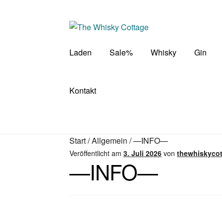
Zur
Zum
Navigation
Inhalt
springen
springen
Laden
Sale%
Whisky
Gin
Kontakt
Start
/
Allgemein
/
—INFO—
Veröffentlicht am
3. Juli 2026
von
thewhiskyco
—INFO—