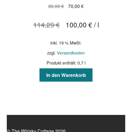
Ursprünglicher
Aktueller
80,00
€
70,00
€
Preis
Preis
war:
ist:
114,29
€
100,00
€
/
l
80,00 €
70,00 €.
inkl. 19 % MwSt.
zzgl.
Versandkosten
Produkt enthält: 0,7
l
In den Warenkorb
© The Whisky Cottage 2026