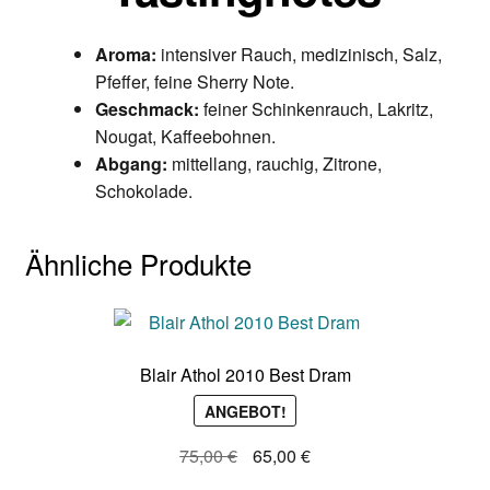
Aroma:
intensiver Rauch, medizinisch, Salz,
Pfeffer, feine Sherry Note.
Geschmack:
feiner Schinkenrauch, Lakritz,
Nougat, Kaffeebohnen.
Abgang:
mittellang, rauchig, Zitrone,
Schokolade.
Ähnliche Produkte
Blair Athol 2010 Best Dram
ANGEBOT!
Ursprünglicher
Aktueller
75,00
€
65,00
€
Preis
Preis