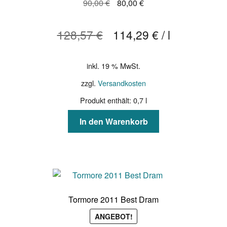
Ursprünglicher
Aktueller
90,00
€
80,00
€
Preis
Preis
war:
ist:
128,57
€
114,29
€
/
l
90,00 €
80,00 €.
inkl. 19 % MwSt.
zzgl.
Versandkosten
Produkt enthält: 0,7
l
In den Warenkorb
Tormore 2011 Best Dram
ANGEBOT!