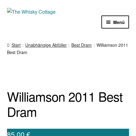
Zur
Zum
Navigation
Inhalt
Menü
springen
springen
Laden
Start
Unabhängige Abfüller
Best Dram
Williamson 2011
Best Dram
Sale%
Unter
Whisky
öffnen
Gin
Williamson 2011 Best
Zubehör
Dram
Termine
Unter
85,00
€
Impressum