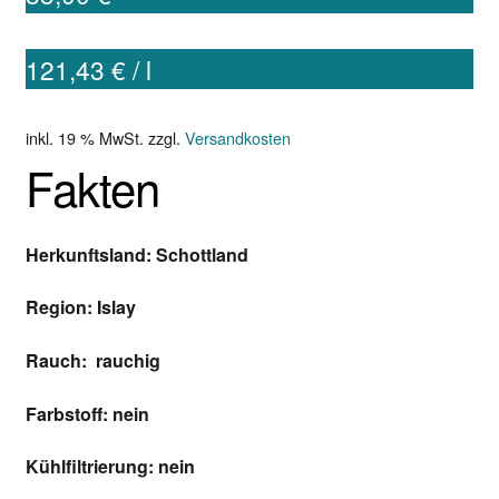
öffnen
Mein Konto
121,43
€
/
l
Kontakt
inkl. 19 % MwSt.
zzgl.
Versandkosten
Fakten
Warenkorb
Herkunftsland: Schottland
Region: Islay
Rauch: rauchig
Farbstoff: nein
Kühlfiltrierung: nein