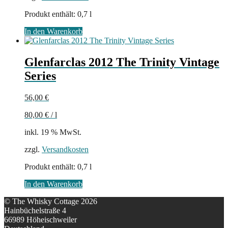
Produkt enthält: 0,7
l
In den Warenkorb
Glenfarclas 2012 The Trinity Vintage
Series
56,00
€
80,00
€
/
l
inkl. 19 % MwSt.
zzgl.
Versandkosten
Produkt enthält: 0,7
l
In den Warenkorb
© The Whisky Cottage 2026
Hainbüchelstraße 4
66989 Höheischweiler