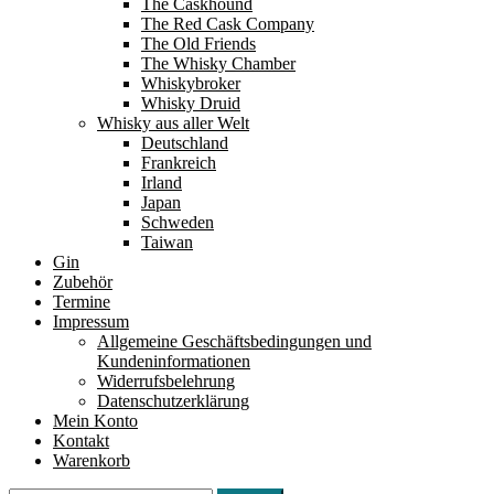
The Caskhound
The Red Cask Company
The Old Friends
The Whisky Chamber
Whiskybroker
Whisky Druid
Whisky aus aller Welt
Deutschland
Frankreich
Irland
Japan
Schweden
Taiwan
Gin
Zubehör
Termine
Impressum
Allgemeine Geschäftsbedingungen und
Kundeninformationen
Widerrufsbelehrung
Datenschutzerklärung
Mein Konto
Kontakt
Warenkorb