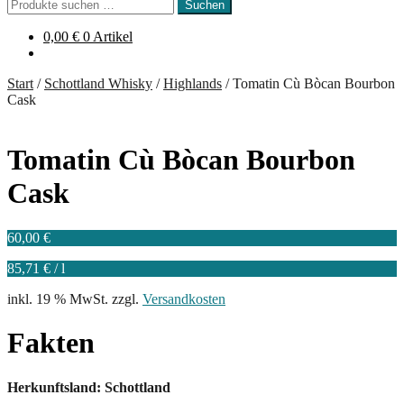
Suchen
Suchen
nach:
0,00
€
0 Artikel
Start
/
Schottland Whisky
/
Highlands
/
Tomatin Cù Bòcan Bourbon
Cask
Tomatin Cù Bòcan Bourbon
Cask
60,00
€
85,71
€
/
l
inkl. 19 % MwSt.
zzgl.
Versandkosten
Fakten
Herkunftsland: Schottland