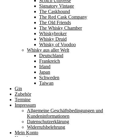
Scotch Universe
Signatory Vintage
The Caskhound
The Red Cask Company
The Old Friends
The Whisky Chamber
Whiskybroker
Whisky Druid
Whisky of Voodoo
Whisky aus aller Welt
Deutschland
Frankreich
Irland
Japan
Schweden
Taiwan
Gin
Zubehör
Termine
Impressum
Allgemeine Geschäftsbedingungen und
Kundeninformationen
Datenschutzerklärung
Widerrufsbelehrung
Mein Konto