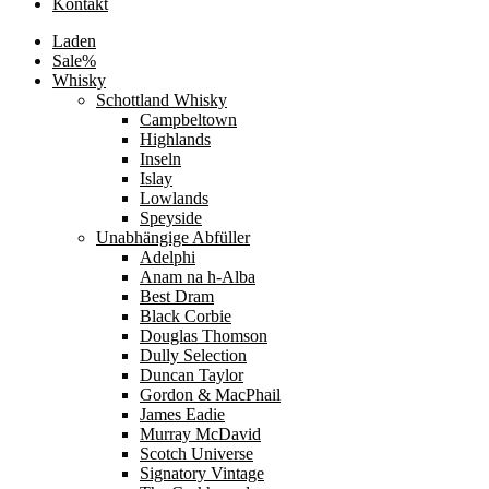
Kontakt
Laden
Sale%
Whisky
Schottland Whisky
Campbeltown
Highlands
Inseln
Islay
Lowlands
Speyside
Unabhängige Abfüller
Adelphi
Anam na h-Alba
Best Dram
Black Corbie
Douglas Thomson
Dully Selection
Duncan Taylor
Gordon & MacPhail
James Eadie
Murray McDavid
Scotch Universe
Signatory Vintage