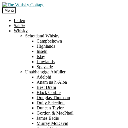
Zur
Zum
Navigation
Inhalt
Menü
springen
springen
Laden
Sale%
Whisky
Schottland Whisky
Campbeltown
Highlands
Inseln
Islay
Lowlands
Speyside
Unabhängige Abfüller
Adelphi
Anam na h-Alba
Best Dram
Black Corbie
Douglas Thomson
Dully Selection
Duncan Taylor
Gordon & MacPhail
James Eadie
Murray McDavid