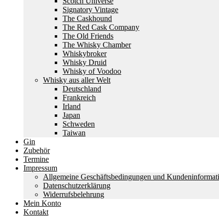
Scotch Universe
Signatory Vintage
The Caskhound
The Red Cask Company
The Old Friends
The Whisky Chamber
Whiskybroker
Whisky Druid
Whisky of Voodoo
Whisky aus aller Welt
Deutschland
Frankreich
Irland
Japan
Schweden
Taiwan
Gin
Zubehör
Termine
Impressum
Allgemeine Geschäftsbedingungen und Kundeninformat
Datenschutzerklärung
Widerrufsbelehrung
Mein Konto
Kontakt