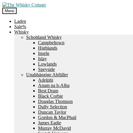
Zur
Zum
Navigation
Inhalt
Menü
springen
springen
Laden
Sale%
Whisky
Schottland Whisky
Campbeltown
Highlands
Inseln
Islay
Lowlands
Speyside
Unabhängige Abfüller
Adelphi
Anam na h-Alba
Best Dram
Black Corbie
Douglas Thomson
Dully Selection
Duncan Taylor
Gordon & MacPhail
James Eadie
Murray McDavid