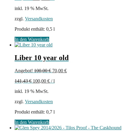
87,00 €
70,00 €.
inkl. 19 % MwSt.
zzgl.
Versandkosten
Produkt enthält: 0,5
l
In den Warenkorb
Liber 10 year old
Ursprünglicher
Aktueller
Angebot!
100,00
€
70,00
€
Preis
Preis
141,43
€
100,00
€
/
l
war:
ist:
100,00 €
70,00 €.
inkl. 19 % MwSt.
zzgl.
Versandkosten
Produkt enthält: 0,7
l
In den Warenkorb