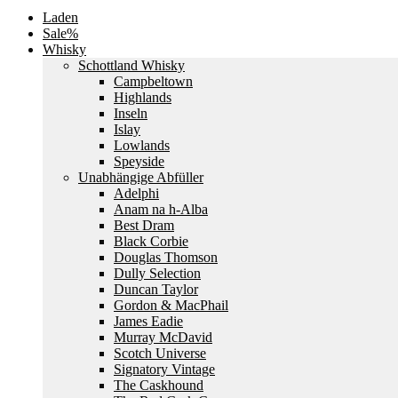
Laden
Sale%
Whisky
Schottland Whisky
Campbeltown
Highlands
Inseln
Islay
Lowlands
Speyside
Unabhängige Abfüller
Adelphi
Anam na h-Alba
Best Dram
Black Corbie
Douglas Thomson
Dully Selection
Duncan Taylor
Gordon & MacPhail
James Eadie
Murray McDavid
Scotch Universe
Signatory Vintage
The Caskhound