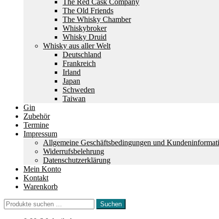
The Red Cask Company
The Old Friends
The Whisky Chamber
Whiskybroker
Whisky Druid
Whisky aus aller Welt
Deutschland
Frankreich
Irland
Japan
Schweden
Taiwan
Gin
Zubehör
Termine
Impressum
Allgemeine Geschäftsbedingungen und Kundeninformat
Widerrufsbelehrung
Datenschutzerklärung
Mein Konto
Kontakt
Warenkorb
Suchen
Suchen
nach: