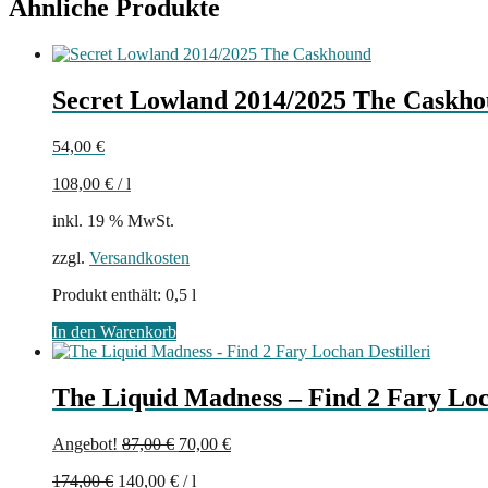
Ähnliche Produkte
Secret Lowland 2014/2025 The Caskh
54,00
€
108,00
€
/
l
inkl. 19 % MwSt.
zzgl.
Versandkosten
Produkt enthält: 0,5
l
In den Warenkorb
The Liquid Madness – Find 2 Fary Loc
Ursprünglicher
Aktueller
Angebot!
87,00
€
70,00
€
Preis
Preis
174,00
€
140,00
€
/
l
war:
ist: