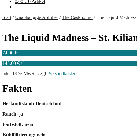
0,00
€
0 Artikel
Start
/
Unabhängige Abfüller
/
The Caskhound
/
The Liquid Madness –
The Liquid Madness – St. Kilia
74,00
€
148,00
€
/
l
inkl. 19 % MwSt.
zzgl.
Versandkosten
Fakten
Herkunftsland: Deutschland
Rauch: ja
Farbstoff: nein
Kühlfiltrierung: nein