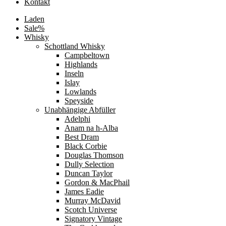
Kontakt
Laden
Sale%
Whisky
Schottland Whisky
Campbeltown
Highlands
Inseln
Islay
Lowlands
Speyside
Unabhängige Abfüller
Adelphi
Anam na h-Alba
Best Dram
Black Corbie
Douglas Thomson
Dully Selection
Duncan Taylor
Gordon & MacPhail
James Eadie
Murray McDavid
Scotch Universe
Signatory Vintage