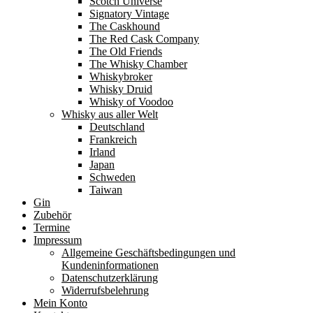
Scotch Universe
Signatory Vintage
The Caskhound
The Red Cask Company
The Old Friends
The Whisky Chamber
Whiskybroker
Whisky Druid
Whisky of Voodoo
Whisky aus aller Welt
Deutschland
Frankreich
Irland
Japan
Schweden
Taiwan
Gin
Zubehör
Termine
Impressum
Allgemeine Geschäftsbedingungen und
Kundeninformationen
Datenschutzerklärung
Widerrufsbelehrung
Mein Konto