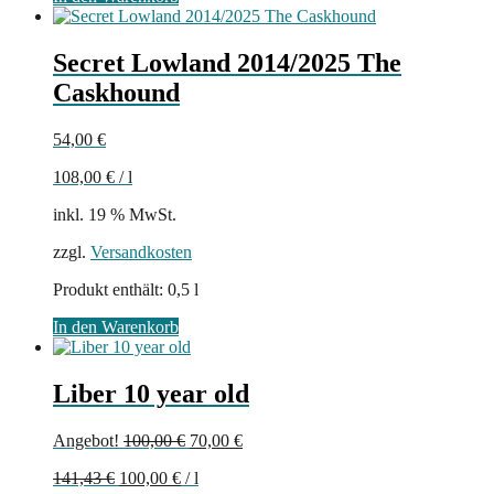
Secret Lowland 2014/2025 The
Caskhound
54,00
€
108,00
€
/
l
inkl. 19 % MwSt.
zzgl.
Versandkosten
Produkt enthält: 0,5
l
In den Warenkorb
Liber 10 year old
Ursprünglicher
Aktueller
Angebot!
100,00
€
70,00
€
Preis
Preis
141,43
€
100,00
€
/
l
war:
ist: