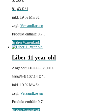
57,00
€
81,43
€
/
l
inkl. 19 % MwSt.
zzgl.
Versandkosten
Produkt enthält: 0,7
l
In den Warenkorb
Liber 11 year old
Ursprünglicher
Aktueller
Angebot!
110,00
€
75,00
€
Preis
Preis
155,71
€
107,14
€
/
l
war:
ist:
110,00 €
75,00 €.
inkl. 19 % MwSt.
zzgl.
Versandkosten
Produkt enthält: 0,7
l
In den Warenkorb