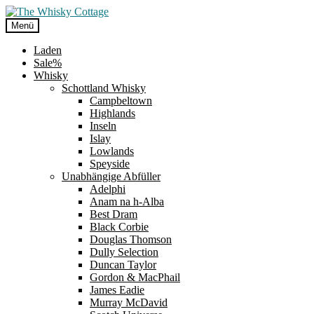
Zur
Zum
Navigation
Inhalt
Menü
springen
springen
Laden
Sale%
Whisky
Schottland Whisky
Campbeltown
Highlands
Inseln
Islay
Lowlands
Speyside
Unabhängige Abfüller
Adelphi
Anam na h-Alba
Best Dram
Black Corbie
Douglas Thomson
Dully Selection
Duncan Taylor
Gordon & MacPhail
James Eadie
Murray McDavid