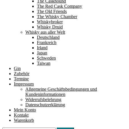
The Caskhound
The Red Cask Company
The Old Friends
The Whisky Chamber
Whiskybroker
Whisky Druid
Whisky aus aller Welt
Deutschland
Frankreich
Irland
Japan
Schweden
Taiwan
Gin
Zubehör
Termine
Impressum
Allgemeine Geschäftsbedingungen und
Kundeninformationen
Widerrufsbelehrung
Datenschutzerklärung
Mein Konto
Kontakt
Warenkorb