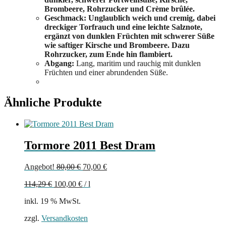
Brombeere, Rohrzucker und Crème brûlée.
Geschmack: Unglaublich weich und cremig, dabei
dreckiger Torfrauch und eine leichte Salznote,
ergänzt von dunklen Früchten mit schwerer Süße
wie saftiger Kirsche und Brombeere. Dazu
Rohrzucker, zum Ende hin flambiert.
Abgang:
Lang, maritim und rauchig mit dunklen
Früchten und einer abrundenden Süße.
Ähnliche Produkte
Tormore 2011 Best Dram
Ursprünglicher
Aktueller
Angebot!
80,00
€
70,00
€
Preis
Preis
114,29
€
100,00
€
/
l
war:
ist:
80,00 €
70,00 €.
inkl. 19 % MwSt.
zzgl.
Versandkosten