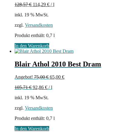
128,57
€
114,29
€
/
l
war:
ist:
90,00 €
80,00 €.
inkl. 19 % MwSt.
zzgl.
Versandkosten
Produkt enthält: 0,7
l
In den Warenkorb
Blair Athol 2010 Best Dram
Ursprünglicher
Aktueller
Angebot!
75,00
€
65,00
€
Preis
Preis
105,71
€
92,86
€
/
l
war:
ist:
75,00 €
65,00 €.
inkl. 19 % MwSt.
zzgl.
Versandkosten
Produkt enthält: 0,7
l
In den Warenkorb