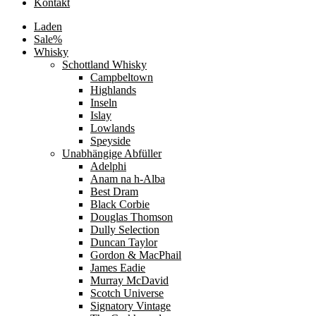
Kontakt
Laden
Sale%
Whisky
Schottland Whisky
Campbeltown
Highlands
Inseln
Islay
Lowlands
Speyside
Unabhängige Abfüller
Adelphi
Anam na h-Alba
Best Dram
Black Corbie
Douglas Thomson
Dully Selection
Duncan Taylor
Gordon & MacPhail
James Eadie
Murray McDavid
Scotch Universe
Signatory Vintage