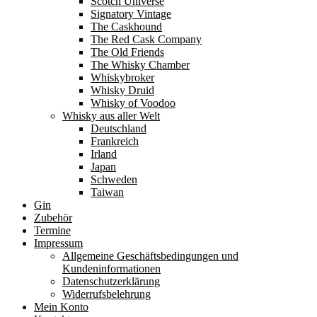
Scotch Universe
Signatory Vintage
The Caskhound
The Red Cask Company
The Old Friends
The Whisky Chamber
Whiskybroker
Whisky Druid
Whisky of Voodoo
Whisky aus aller Welt
Deutschland
Frankreich
Irland
Japan
Schweden
Taiwan
Gin
Zubehör
Termine
Impressum
Allgemeine Geschäftsbedingungen und
Kundeninformationen
Datenschutzerklärung
Widerrufsbelehrung
Mein Konto