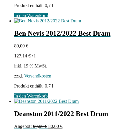
Produkt enthält: 0,7
l
In den Warenkorb
Ben Nevis 2012/2022 Best Dram
89,00
€
127,14
€
/
l
inkl. 19 % MwSt.
zzgl.
Versandkosten
Produkt enthält: 0,7
l
In den Warenkorb
Deanston 2011/2022 Best Dram
Ursprünglicher
Aktueller
Angebot!
90,00
€
80,00
€
Preis
Preis