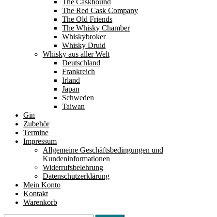
The Caskhound
The Red Cask Company
The Old Friends
The Whisky Chamber
Whiskybroker
Whisky Druid
Whisky aus aller Welt
Deutschland
Frankreich
Irland
Japan
Schweden
Taiwan
Gin
Zubehör
Termine
Impressum
Allgemeine Geschäftsbedingungen und
Kundeninformationen
Widerrufsbelehrung
Datenschutzerklärung
Mein Konto
Kontakt
Warenkorb