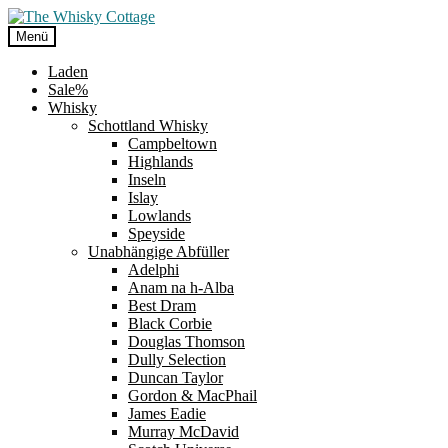
Zur
Zum
Navigation
Inhalt
Menü
springen
springen
Laden
Sale%
Whisky
Schottland Whisky
Campbeltown
Highlands
Inseln
Islay
Lowlands
Speyside
Unabhängige Abfüller
Adelphi
Anam na h-Alba
Best Dram
Black Corbie
Douglas Thomson
Dully Selection
Duncan Taylor
Gordon & MacPhail
James Eadie
Murray McDavid