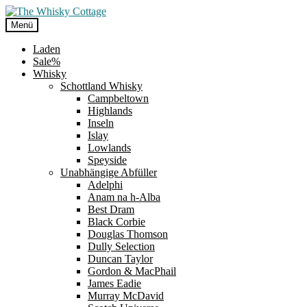
Zur
Zum
Navigation
Inhalt
Menü
springen
springen
Laden
Sale%
Whisky
Schottland Whisky
Campbeltown
Highlands
Inseln
Islay
Lowlands
Speyside
Unabhängige Abfüller
Adelphi
Anam na h-Alba
Best Dram
Black Corbie
Douglas Thomson
Dully Selection
Duncan Taylor
Gordon & MacPhail
James Eadie
Murray McDavid