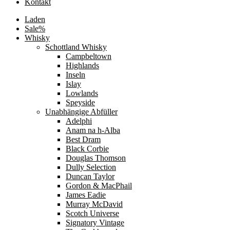
Kontakt
Laden
Sale%
Whisky
Schottland Whisky
Campbeltown
Highlands
Inseln
Islay
Lowlands
Speyside
Unabhängige Abfüller
Adelphi
Anam na h-Alba
Best Dram
Black Corbie
Douglas Thomson
Dully Selection
Duncan Taylor
Gordon & MacPhail
James Eadie
Murray McDavid
Scotch Universe
Signatory Vintage