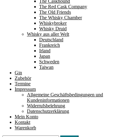
The Caskhound
The Red Cask Company
The Old Friends
The Whisky Chamber
Whiskybroker
Whisky Druid
Whisky aus aller Welt
Deutschland
Frankreich
Irland
Japan
Schweden
Taiwan
Gin
Zubehör
Termine
Impressum
Allgemeine Geschäftsbedingungen und
Kundeninformationen
Widerrufsbelehrung
Datenschutzerklärung
Mein Konto
Kontakt
Warenkorb