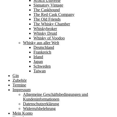
Scotch Universe
Signatory Vintage
The Caskhound
The Red Cask Company
The Old Friends
The Whisky Chamber
Whiskybroker
Whisky Druid
Whisky of Voodoo
Whisky aus aller Welt
Deutschland
Frankreich
Irland
Japan
Schweden
Taiwan
Gin
Zubehör
Termine
Impressum
Allgemeine Geschäftsbedingungen und
Kundeninformationen
Datenschutzerklärung
Widerrufsbelehrung
Mein Konto