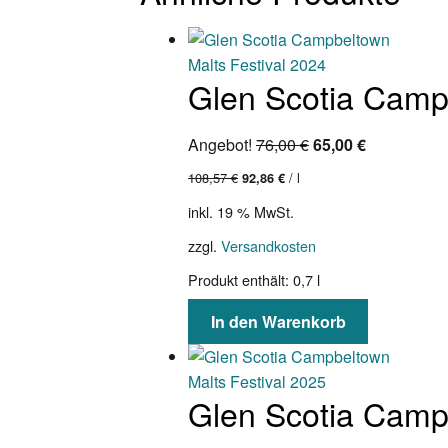
Glen Scotia Campb
Ursprünglicher
Aktueller
Angebot!
76,00
€
65,00
€
Preis
Preis
108,57
€
/
l
92,86
€
war:
ist:
inkl. 19 % MwSt.
76,00 €
65,00 €.
zzgl.
Versandkosten
Produkt enthält: 0,7
l
In den Warenkorb
Glen Scotia Campb