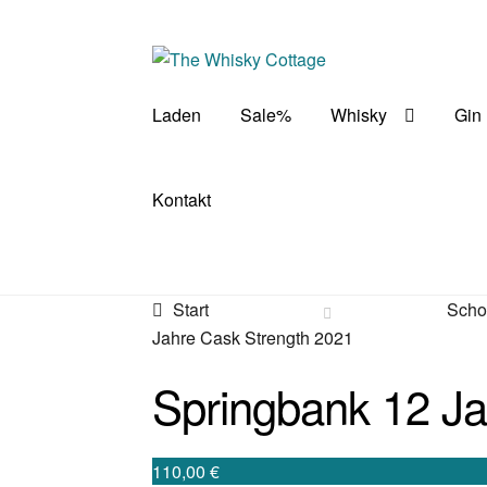
Zur
Zum
Navigation
Inhalt
springen
springen
Laden
Sale%
Whisky
Gin
Kontakt
Start
Scho
Jahre Cask Strength 2021
Springbank 12 Ja
110,00
€