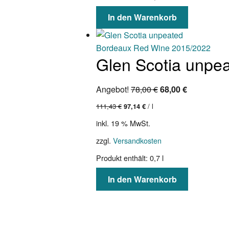
In den Warenkorb
Glen Scotia unpe
Ursprünglicher
Aktueller
Angebot!
78,00
€
68,00
€
Preis
Preis
111,43
€
/
l
97,14
€
war:
ist:
inkl. 19 % MwSt.
78,00 €
68,00 €.
zzgl.
Versandkosten
Produkt enthält: 0,7
l
In den Warenkorb