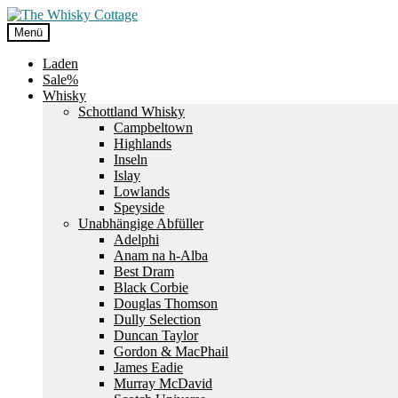
Zur
Zum
Navigation
Inhalt
Menü
springen
springen
Laden
Sale%
Whisky
Schottland Whisky
Campbeltown
Highlands
Inseln
Islay
Lowlands
Speyside
Unabhängige Abfüller
Adelphi
Anam na h-Alba
Best Dram
Black Corbie
Douglas Thomson
Dully Selection
Duncan Taylor
Gordon & MacPhail
James Eadie
Murray McDavid