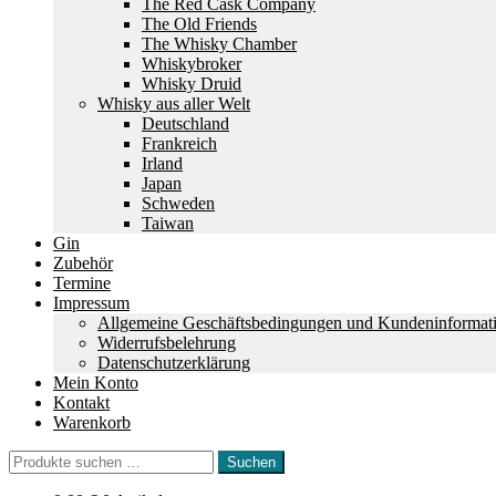
The Red Cask Company
The Old Friends
The Whisky Chamber
Whiskybroker
Whisky Druid
Whisky aus aller Welt
Deutschland
Frankreich
Irland
Japan
Schweden
Taiwan
Gin
Zubehör
Termine
Impressum
Allgemeine Geschäftsbedingungen und Kundeninformat
Widerrufsbelehrung
Datenschutzerklärung
Mein Konto
Kontakt
Warenkorb
Suchen
Suchen
nach: