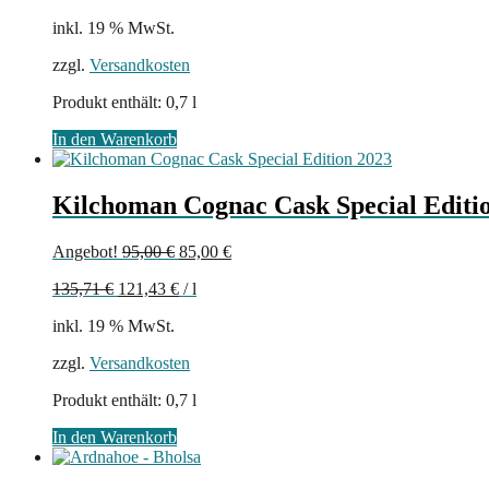
inkl. 19 % MwSt.
zzgl.
Versandkosten
Produkt enthält: 0,7
l
In den Warenkorb
Kilchoman Cognac Cask Special Editi
Ursprünglicher
Aktueller
Angebot!
95,00
€
85,00
€
Preis
Preis
135,71
€
121,43
€
/
l
war:
ist:
95,00 €
85,00 €.
inkl. 19 % MwSt.
zzgl.
Versandkosten
Produkt enthält: 0,7
l
In den Warenkorb