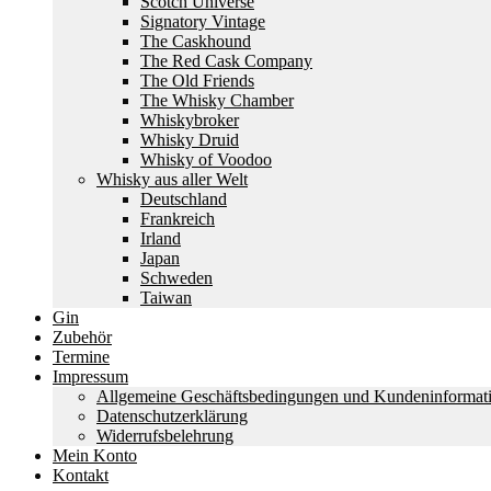
Scotch Universe
Signatory Vintage
The Caskhound
The Red Cask Company
The Old Friends
The Whisky Chamber
Whiskybroker
Whisky Druid
Whisky of Voodoo
Whisky aus aller Welt
Deutschland
Frankreich
Irland
Japan
Schweden
Taiwan
Gin
Zubehör
Termine
Impressum
Allgemeine Geschäftsbedingungen und Kundeninformat
Datenschutzerklärung
Widerrufsbelehrung
Mein Konto
Kontakt