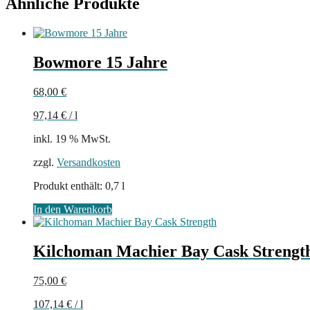
Ähnliche Produkte
Bowmore 15 Jahre
68,00
€
97,14
€
/
l
inkl. 19 % MwSt.
zzgl.
Versandkosten
Produkt enthält: 0,7
l
In den Warenkorb
Kilchoman Machier Bay Cask Strengt
75,00
€
107,14
€
/
l