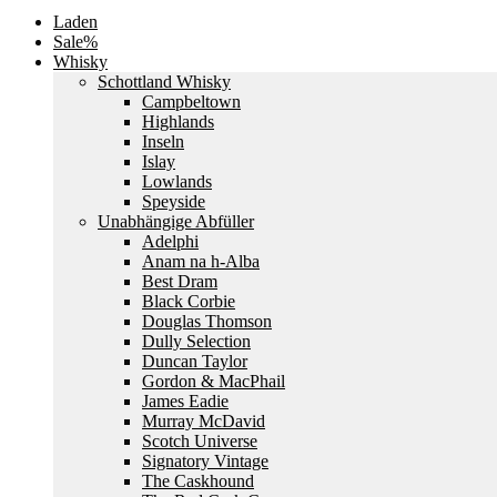
Laden
Sale%
Whisky
Schottland Whisky
Campbeltown
Highlands
Inseln
Islay
Lowlands
Speyside
Unabhängige Abfüller
Adelphi
Anam na h-Alba
Best Dram
Black Corbie
Douglas Thomson
Dully Selection
Duncan Taylor
Gordon & MacPhail
James Eadie
Murray McDavid
Scotch Universe
Signatory Vintage
The Caskhound