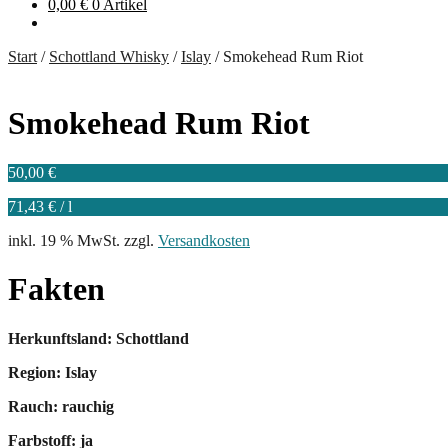
0,00
€
0 Artikel
Start
/
Schottland Whisky
/
Islay
/
Smokehead Rum Riot
Smokehead Rum Riot
50,00
€
71,43
€
/
l
inkl. 19 % MwSt.
zzgl.
Versandkosten
Fakten
Herkunftsland: Schottland
Region: Islay
Rauch: rauchig
Farbstoff: ja