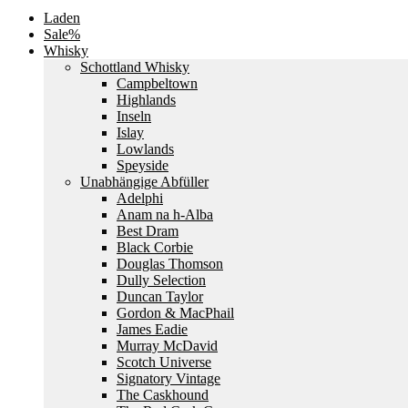
Laden
Sale%
Whisky
Schottland Whisky
Campbeltown
Highlands
Inseln
Islay
Lowlands
Speyside
Unabhängige Abfüller
Adelphi
Anam na h-Alba
Best Dram
Black Corbie
Douglas Thomson
Dully Selection
Duncan Taylor
Gordon & MacPhail
James Eadie
Murray McDavid
Scotch Universe
Signatory Vintage
The Caskhound