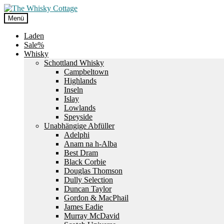
Zur
Zum
Navigation
Inhalt
Menü
springen
springen
Laden
Sale%
Whisky
Schottland Whisky
Campbeltown
Highlands
Inseln
Islay
Lowlands
Speyside
Unabhängige Abfüller
Adelphi
Anam na h-Alba
Best Dram
Black Corbie
Douglas Thomson
Dully Selection
Duncan Taylor
Gordon & MacPhail
James Eadie
Murray McDavid