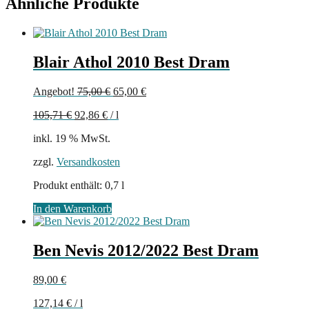
Ähnliche Produkte
Blair Athol 2010 Best Dram
Ursprünglicher
Aktueller
Angebot!
75,00
€
65,00
€
Preis
Preis
105,71
€
92,86
€
/
l
war:
ist:
75,00 €
65,00 €.
inkl. 19 % MwSt.
zzgl.
Versandkosten
Produkt enthält: 0,7
l
In den Warenkorb
Ben Nevis 2012/2022 Best Dram
89,00
€
127,14
€
/
l