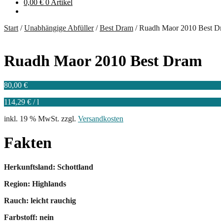
0,00
€
0 Artikel
Start
/
Unabhängige Abfüller
/
Best Dram
/
Ruadh Maor 2010 Best D
Ruadh Maor 2010 Best Dram
80,00
€
114,29
€
/
l
inkl. 19 % MwSt.
zzgl.
Versandkosten
Fakten
Herkunftsland: Schottland
Region: Highlands
Rauch: leicht rauchig
Farbstoff: nein