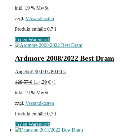
inkl. 19 % MwSt.
zzgl.
Versandkosten
Produkt enthält: 0,7
l
In den Warenkorb
Ardmore 2008/2022 Best Dram
Ursprünglicher
Aktueller
Angebot!
90,00
€
80,00
€
Preis
Preis
128,57
€
114,29
€
/
l
war:
ist:
90,00 €
80,00 €.
inkl. 19 % MwSt.
zzgl.
Versandkosten
Produkt enthält: 0,7
l
In den Warenkorb