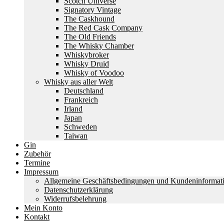
Scotch Universe
Signatory Vintage
The Caskhound
The Red Cask Company
The Old Friends
The Whisky Chamber
Whiskybroker
Whisky Druid
Whisky of Voodoo
Whisky aus aller Welt
Deutschland
Frankreich
Irland
Japan
Schweden
Taiwan
Gin
Zubehör
Termine
Impressum
Allgemeine Geschäftsbedingungen und Kundeninformat
Datenschutzerklärung
Widerrufsbelehrung
Mein Konto
Kontakt