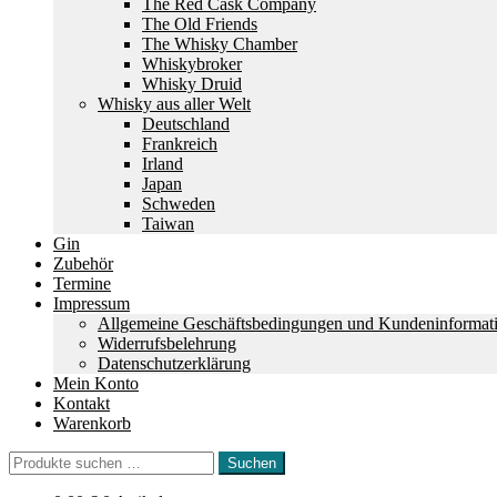
The Red Cask Company
The Old Friends
The Whisky Chamber
Whiskybroker
Whisky Druid
Whisky aus aller Welt
Deutschland
Frankreich
Irland
Japan
Schweden
Taiwan
Gin
Zubehör
Termine
Impressum
Allgemeine Geschäftsbedingungen und Kundeninformat
Widerrufsbelehrung
Datenschutzerklärung
Mein Konto
Kontakt
Warenkorb
Suchen
Suchen
nach: