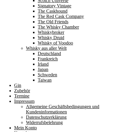
Scotch Universe
Signatory Vintage
The Caskhound
The Red Cask Company
The Old Friends
The Whisky Chamber
Whiskybroker
Whisky Druid
Whisky of Voodoo
Whisky aus aller Welt
Deutschland
Frankreich
Irland
Japan
Schweden
Taiwan
Gin
Zubehör
Termine
Impressum
Allgemeine Geschäftsbedingungen und
Kundeninformationen
Datenschutzerklärung
Widerrufsbelehrung
Mein Konto