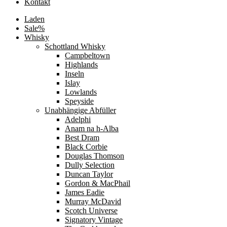
Kontakt
Laden
Sale%
Whisky
Schottland Whisky
Campbeltown
Highlands
Inseln
Islay
Lowlands
Speyside
Unabhängige Abfüller
Adelphi
Anam na h-Alba
Best Dram
Black Corbie
Douglas Thomson
Dully Selection
Duncan Taylor
Gordon & MacPhail
James Eadie
Murray McDavid
Scotch Universe
Signatory Vintage