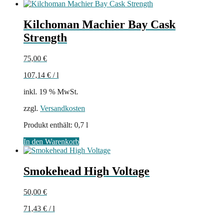
Kilchoman Machier Bay Cask
Strength
75,00
€
107,14
€
/
l
inkl. 19 % MwSt.
zzgl.
Versandkosten
Produkt enthält: 0,7
l
In den Warenkorb
Smokehead High Voltage
50,00
€
71,43
€
/
l