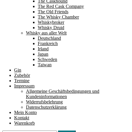
The Caskhound
The Red Cask Company
The Old Friends
The Whisky Chamber
Whiskybroker
Whisky Druid
Whisky aus aller Welt
Deutschland
Frankreich
Irland
Japan
Schweden
Taiwan
Gin
Zubehör
Termine
Impressum
Allgemeine Geschäftsbedingungen und
Kundeninformationen
Widerrufsbelehrung
Datenschutzerklärung
Mein Konto
Kontakt
Warenkorb