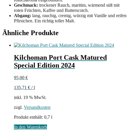
Geschmack:
trockener Rauch, maritim, wärmend süß mit
roten Früchten, Kaffee und Butterscotch.
Abgang:
lang, rauchig, cremig, würzig mit Vanille und reifen
Pfirsichen. Ein richtig toller Malt.
Ähnliche Produkte
Kilchoman Port Cask Matured
Special Edition 2024
95,00
€
135,71
€
/
l
inkl. 19 % MwSt.
zzgl.
Versandkosten
Produkt enthält: 0,7
l
In den Warenkorb