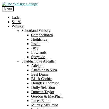
Zur
Zum
Navigation
Inhalt
Menü
springen
springen
Laden
Sale%
Whisky
Schottland Whisky
Campbeltown
Highlands
Inseln
Islay
Lowlands
Speyside
Unabhängige Abfüller
Adelphi
Anam na h-Alba
Best Dram
Black Corbie
Douglas Thomson
Dully Selection
Duncan Taylor
Gordon & MacPhail
James Eadie
Murray McDavid