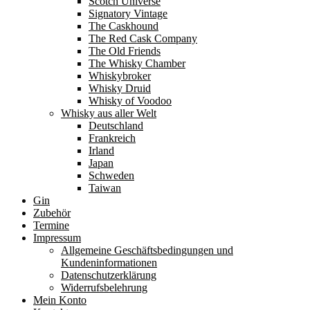
Scotch Universe
Signatory Vintage
The Caskhound
The Red Cask Company
The Old Friends
The Whisky Chamber
Whiskybroker
Whisky Druid
Whisky of Voodoo
Whisky aus aller Welt
Deutschland
Frankreich
Irland
Japan
Schweden
Taiwan
Gin
Zubehör
Termine
Impressum
Allgemeine Geschäftsbedingungen und
Kundeninformationen
Datenschutzerklärung
Widerrufsbelehrung
Mein Konto