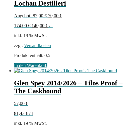
Lochan Destilleri
Ursprünglicher
Aktueller
Angebot!
87,00
€
70,00
€
Preis
Preis
174,00
€
140,00
€
/
l
war:
ist:
87,00 €
70,00 €.
inkl. 19 % MwSt.
zzgl.
Versandkosten
Produkt enthält: 0,5
l
In den Warenkorb
Glen Spey 2014/2026 – Tilos Proof –
The Caskhound
57,00
€
81,43
€
/
l
inkl. 19 % MwSt.