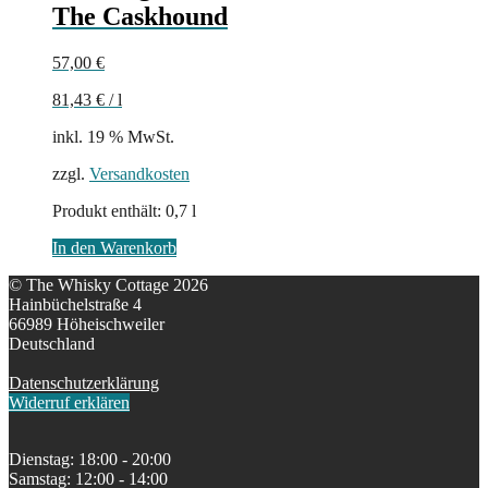
The Caskhound
57,00
€
81,43
€
/
l
inkl. 19 % MwSt.
zzgl.
Versandkosten
Produkt enthält: 0,7
l
In den Warenkorb
© The Whisky Cottage 2026
Hainbüchelstraße 4
66989 Höheischweiler
Deutschland
Datenschutzerklärung
Widerruf erklären
Dienstag: 18:00 - 20:00
Samstag: 12:00 - 14:00