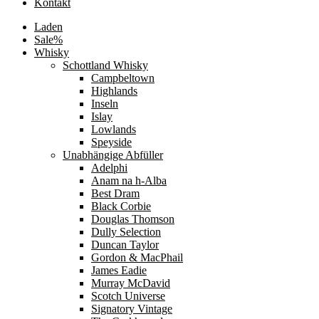
Kontakt
Laden
Sale%
Whisky
Schottland Whisky
Campbeltown
Highlands
Inseln
Islay
Lowlands
Speyside
Unabhängige Abfüller
Adelphi
Anam na h-Alba
Best Dram
Black Corbie
Douglas Thomson
Dully Selection
Duncan Taylor
Gordon & MacPhail
James Eadie
Murray McDavid
Scotch Universe
Signatory Vintage