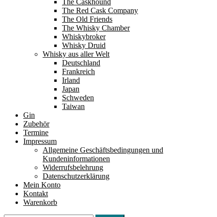
The Caskhound
The Red Cask Company
The Old Friends
The Whisky Chamber
Whiskybroker
Whisky Druid
Whisky aus aller Welt
Deutschland
Frankreich
Irland
Japan
Schweden
Taiwan
Gin
Zubehör
Termine
Impressum
Allgemeine Geschäftsbedingungen und
Kundeninformationen
Widerrufsbelehrung
Datenschutzerklärung
Mein Konto
Kontakt
Warenkorb