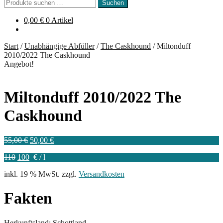
Suchen
Suchen
nach:
0,00
€
0 Artikel
Start
/
Unabhängige Abfüller
/
The Caskhound
/
Miltonduff
2010/2022 The Caskhound
Angebot!
Miltonduff 2010/2022 The
Caskhound
Ursprünglicher
Aktueller
55,00
€
50,00
€
Preis
Preis
110
100
€
/
l
war:
ist:
55,00 €
50,00 €.
inkl. 19 % MwSt.
zzgl.
Versandkosten
Fakten
Herkunftsland: Schottland