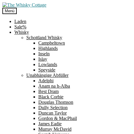
Zur
Zum
Navigation
Inhalt
Menü
springen
springen
Laden
Sale%
Whisky
Schottland Whisky
Campbeltown
Highlands
Inseln
Islay
Lowlands
Speyside
Unabhängige Abfüller
Adelphi
Anam na h-Alba
Best Dram
Black Corbie
Douglas Thomson
Dully Selection
Duncan Taylor
Gordon & MacPhail
James Eadie
Murray McDavid