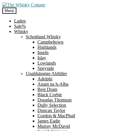
Zur
Zum
Navigation
Inhalt
Menü
springen
springen
Laden
Sale%
Whisky
Schottland Whisky
Campbeltown
Highlands
Inseln
Islay
Lowlands
Speyside
Unabhängige Abfüller
Adelphi
Anam na h-Alba
Best Dram
Black Corbie
Douglas Thomson
Dully Selection
Duncan Taylor
Gordon & MacPhail
James Eadie
Murray McDavid