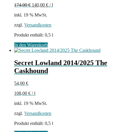
174,00
€
140,00
€
/
l
war:
ist:
87,00 €
70,00 €.
inkl. 19 % MwSt.
zzgl.
Versandkosten
Produkt enthält: 0,5
l
In den Warenkorb
Secret Lowland 2014/2025 The
Caskhound
54,00
€
108,00
€
/
l
inkl. 19 % MwSt.
zzgl.
Versandkosten
Produkt enthält: 0,5
l