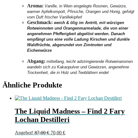
Aroma:
Vanille, in Wein eingelegte Rosinen, Gewürze,
warmer Apfelkompott, Pfirsiche, Orangen und Honig, gefolgt
vom Duft frischer Vanillekipferl
Geschmack:
weich & ölig im Antritt, mit würzigen
Rotweinnoten und Orangenmarmelade, die von einer
angenehmen Pfefferigkeit abgelöst werden. Danach
empfängt uns eine volle Ladung Kirschen und dunkle
Waldfrüchte, abgerundet von Zimtnoten und
Eichenwürze
Abgang:
mittellang, leicht adstringierende Rotweinaromen
wandeln sich zu Kakaopulver und Gewürzen, angenehme
Trockenheit, die in Holz und Teeblättern endet
Ähnliche Produkte
The Liquid Madness – Find 2 Fary
Lochan Destilleri
Ursprünglicher
Aktueller
Angebot!
87,00
€
70,00
€
Preis
Preis