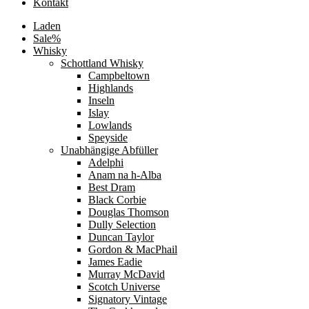
Kontakt
Laden
Sale%
Whisky
Schottland Whisky
Campbeltown
Highlands
Inseln
Islay
Lowlands
Speyside
Unabhängige Abfüller
Adelphi
Anam na h-Alba
Best Dram
Black Corbie
Douglas Thomson
Dully Selection
Duncan Taylor
Gordon & MacPhail
James Eadie
Murray McDavid
Scotch Universe
Signatory Vintage