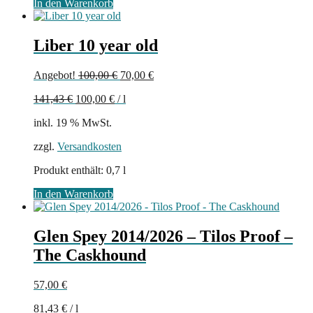
In den Warenkorb
Liber 10 year old
Ursprünglicher
Aktueller
Angebot!
100,00
€
70,00
€
Preis
Preis
141,43
€
100,00
€
/
l
war:
ist:
100,00 €
70,00 €.
inkl. 19 % MwSt.
zzgl.
Versandkosten
Produkt enthält: 0,7
l
In den Warenkorb
Glen Spey 2014/2026 – Tilos Proof –
The Caskhound
57,00
€
81,43
€
/
l