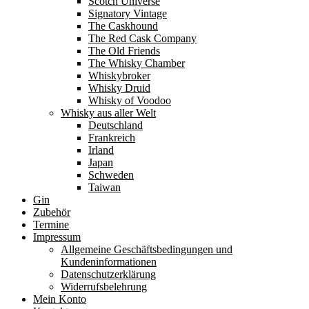
Scotch Universe
Signatory Vintage
The Caskhound
The Red Cask Company
The Old Friends
The Whisky Chamber
Whiskybroker
Whisky Druid
Whisky of Voodoo
Whisky aus aller Welt
Deutschland
Frankreich
Irland
Japan
Schweden
Taiwan
Gin
Zubehör
Termine
Impressum
Allgemeine Geschäftsbedingungen und
Kundeninformationen
Datenschutzerklärung
Widerrufsbelehrung
Mein Konto