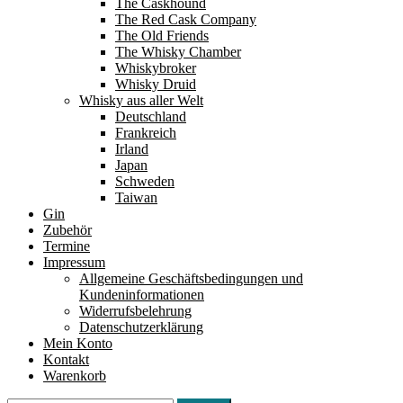
The Caskhound
The Red Cask Company
The Old Friends
The Whisky Chamber
Whiskybroker
Whisky Druid
Whisky aus aller Welt
Deutschland
Frankreich
Irland
Japan
Schweden
Taiwan
Gin
Zubehör
Termine
Impressum
Allgemeine Geschäftsbedingungen und
Kundeninformationen
Widerrufsbelehrung
Datenschutzerklärung
Mein Konto
Kontakt
Warenkorb