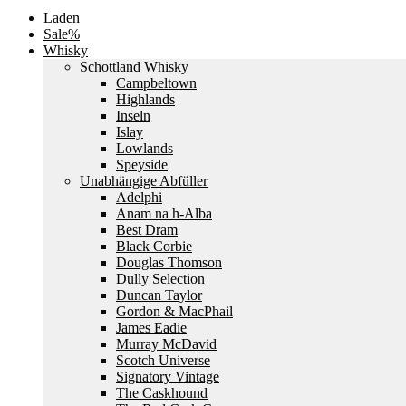
Laden
Sale%
Whisky
Schottland Whisky
Campbeltown
Highlands
Inseln
Islay
Lowlands
Speyside
Unabhängige Abfüller
Adelphi
Anam na h-Alba
Best Dram
Black Corbie
Douglas Thomson
Dully Selection
Duncan Taylor
Gordon & MacPhail
James Eadie
Murray McDavid
Scotch Universe
Signatory Vintage
The Caskhound