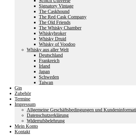
Scotch Universe
Signatory Vintage
The Caskhound
The Red Cask Company
The Old Friends
The Whisky Chamber
Whiskybroker
Whisky Druid
Whisky of Voodoo
Whisky aus aller Welt
Deutschland
Frankreich
Irland
Japan
Schweden
Taiwan
Gin
Zubehör
Termine
Impressum
Allgemeine Geschäftsbedingungen und Kundeninformat
Datenschutzerklärung
Widerrufsbelehrung
Mein Konto
Kontakt