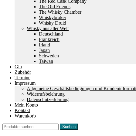
The Red Cask Company
The Old Friends
The Whisky Chamber
Whiskybroker
Whisky Druid
Whisky aus aller Welt
Deutschland
Frankreich
Irland
Japan
Schweden
Taiwan
Gin
Zubehör
Termine
Impressum
Allgemeine Geschäftsbedingungen und Kundeninformat
Widerrufsbelehrung
Datenschutzerklärung
Mein Konto
Kontakt
Warenkorb
Suchen
Suchen
nach: