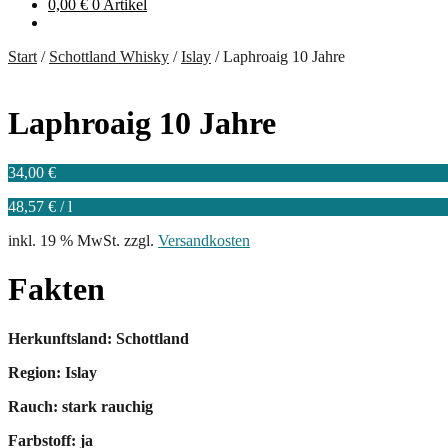
0,00
€
0 Artikel
Start
/
Schottland Whisky
/
Islay
/
Laphroaig 10 Jahre
Laphroaig 10 Jahre
34,00
€
48,57
€
/
l
inkl. 19 % MwSt.
zzgl.
Versandkosten
Fakten
Herkunftsland: Schottland
Region: Islay
Rauch: stark rauchig
Farbstoff: ja