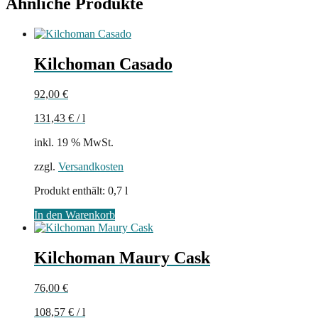
Ähnliche Produkte
Kilchoman Casado
92,00
€
131,43
€
/
l
inkl. 19 % MwSt.
zzgl.
Versandkosten
Produkt enthält: 0,7
l
In den Warenkorb
Kilchoman Maury Cask
76,00
€
108,57
€
/
l