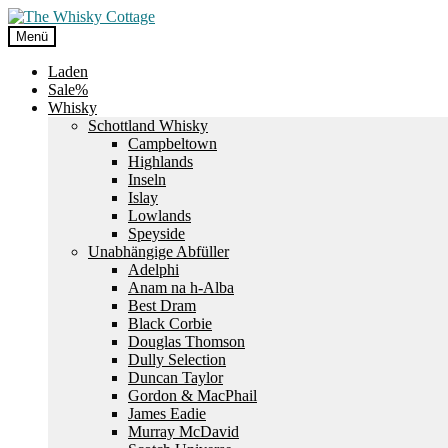
Zur
Zum
Navigation
Inhalt
Menü
springen
springen
Laden
Sale%
Whisky
Schottland Whisky
Campbeltown
Highlands
Inseln
Islay
Lowlands
Speyside
Unabhängige Abfüller
Adelphi
Anam na h-Alba
Best Dram
Black Corbie
Douglas Thomson
Dully Selection
Duncan Taylor
Gordon & MacPhail
James Eadie
Murray McDavid